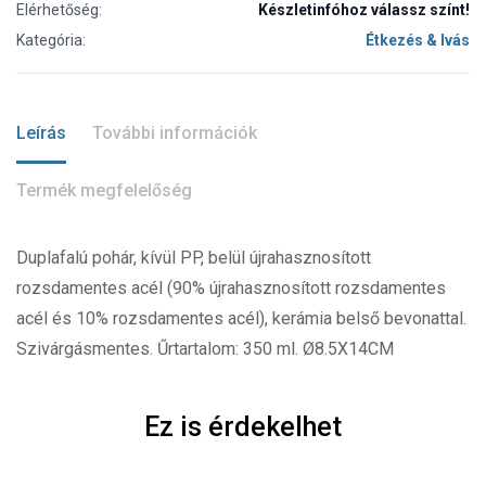
Elérhetőség:
Készletinfóhoz válassz színt!
Kategória:
Étkezés & Ivás
Leírás
További információk
Termék megfelelőség
Duplafalú pohár, kívül PP, belül újrahasznosított
rozsdamentes acél (90% újrahasznosított rozsdamentes
acél és 10% rozsdamentes acél), kerámia belső bevonattal.
Szivárgásmentes. Űrtartalom: 350 ml. Ø8.5X14CM
Ez is érdekelhet