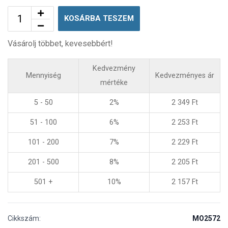
KOSÁRBA TESZEM
Vásárolj többet, kevesebbért!
Kedvezmény
Mennyiség
Kedvezményes ár
mértéke
5 - 50
2%
2 349
Ft
51 - 100
6%
2 253
Ft
101 - 200
7%
2 229
Ft
201 - 500
8%
2 205
Ft
501 +
10%
2 157
Ft
Cikkszám:
MO2572