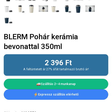
BLERM Pohár kerámia
bevonattal 350ml
2 396
Ft
A feltüntetett ár 27% áfát tartalmazó bruttó ár!
Szállítás 2–4 munkanap
Expressz szállítás elérhető