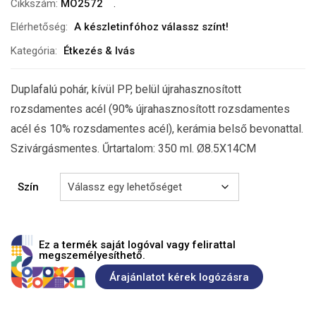
Cikkszám:
MO2572
Elérhetőség:
A készletinfóhoz válassz színt!
Kategória:
Étkezés & Ivás
Duplafalú pohár, kívül PP, belül újrahasznosított
rozsdamentes acél (90% újrahasznosított rozsdamentes
acél és 10% rozsdamentes acél), kerámia belső bevonattal.
Szivárgásmentes. Űrtartalom: 350 ml. Ø8.5X14CM
Szín
Ez a termék saját logóval vagy felirattal
megszemélyesíthető.
Árajánlatot kérek logózásra