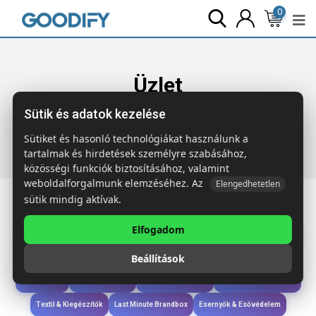
0
Üzlet
Sütik és adatok kezelése
Főoldal
Termékek
Étkezés & Ivás
BLERM Pohár kerámia
bevonattal 350ml
Sütiket és hasonló technológiákat használunk a
tartalmak és hirdetések személyre szabásához,
közösségi funkciók biztosításához, valamint
weboldalforgalmunk elemzéséhez. Az
Elengedhetetlen
sütik mindig aktívak.
Elfogadom
Iroda & Írás
Táskák & Utazás
Étkezés & Ivás
Szóróajándék & Szerszám
Beállítások
Technológia & Kiegészítők
Wellness & Ápolás
Sport & Szabadidő
Újdonságok
Karácsony & Tél
Gyerekek & játékok
Ruházat & Kiegészítők
Textil & Kiegészítők
Last Minute Brandbox
Esernyők & Esővédelem