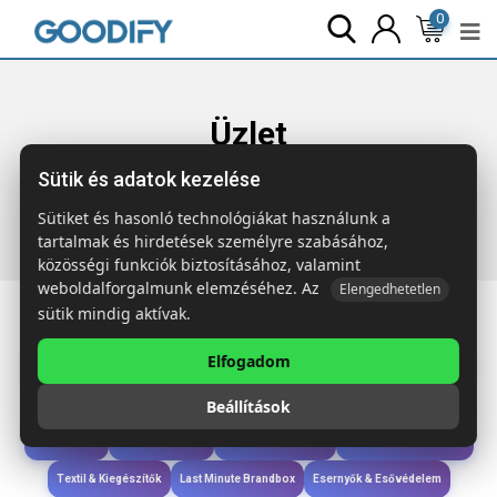
0
Üzlet
Sütik és adatok kezelése
Főoldal
Termékek
Étkezés & Ivás
BLESS Üveg pohár
dobozban, 420 ml
Sütiket és hasonló technológiákat használunk a
tartalmak és hirdetések személyre szabásához,
közösségi funkciók biztosításához, valamint
weboldalforgalmunk elemzéséhez. Az
Elengedhetetlen
sütik mindig aktívak.
Elfogadom
Iroda & Írás
Táskák & Utazás
Étkezés & Ivás
Szóróajándék & Szerszám
Beállítások
Technológia & Kiegészítők
Wellness & Ápolás
Sport & Szabadidő
Újdonságok
Karácsony & Tél
Gyerekek & játékok
Ruházat & Kiegészítők
Textil & Kiegészítők
Last Minute Brandbox
Esernyők & Esővédelem