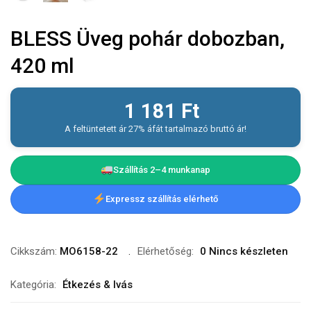
BLESS Üveg pohár dobozban,
420 ml
1 181
Ft
A feltüntetett ár 27% áfát tartalmazó bruttó ár!
Szállítás 2–4 munkanap
Expressz szállítás elérhető
Cikkszám:
MO6158-22
Elérhetőség:
0 Nincs készleten
Kategória:
Étkezés & Ivás