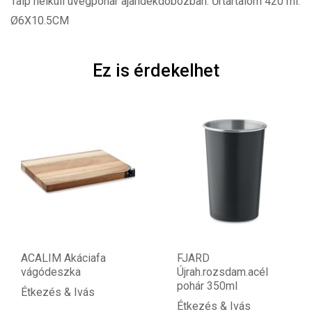
Talp nélküli üvegpohár ajándékdobozban. Űrtartalom 420 ml.
Ø6X10.5CM
Ez is érdekelhet
ACALIM Akáciafa
FJARD
vágódeszka
Újrah.rozsdam.acél
pohár 350ml
Étkezés & Ivás
Étkezés & Ivás