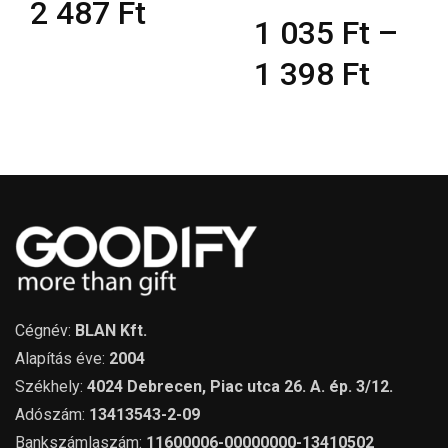
2 487
Ft
1 035
Ft
–
1 398
Ft
Cégnév:
BLAN Kft.
Alapítás éve:
2004
Székhely:
4024 Debrecen, Piac utca 26. A. ép. 3/12.
Adószám:
13413543-2-09
Bankszámlaszám:
11600006-00000000-13410502