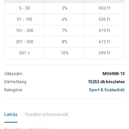
5 - 50
2%
652
Ft
51 - 100
6%
626
Ft
101 - 200
7%
619
Ft
201 - 500
8%
612
Ft
501 +
10%
599
Ft
Cikkszám:
MO6908-13
Elérhetőség:
15253 db készleten
Kategória:
Sport & Szabadidő
Leírás
További információk