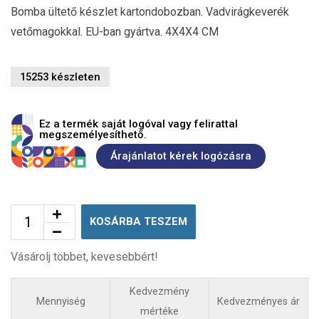
Bomba ültető készlet kartondobozban. Vadvirágkeverék
vetőmagokkal. EU-ban gyártva. 4X4X4 CM
15253 készleten
Ez a termék saját logóval vagy felirattal
megszemélyesíthető.
Árajánlatot kérek logózásra
KOSÁRBA TESZEM
Vásárolj többet, kevesebbért!
Kedvezmény
Mennyiség
Kedvezményes ár
mértéke