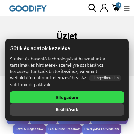
0
Üzlet
Sütik és adatok kezelése
Főoldal
Termékek
Sport & Szabadidő
BOMBI Magbomba
ültető készlet
Sütiket és hasonló technológiákat használunk a
tartalmak és hirdetések személyre szabásához,
közösségi funkciók biztosításához, valamint
weboldalforgalmunk elemzéséhez. Az
Elengedhetetlen
sütik mindig aktívak.
Elfogadom
Iroda & Írás
Táskák & Utazás
Étkezés & Ivás
Szóróajándék & Szerszám
Beállítások
Technológia & Kiegészítők
Wellness & Ápolás
Sport & Szabadidő
Újdonságok
Karácsony & Tél
Gyerekek & játékok
Ruházat & Kiegészítők
Textil & Kiegészítők
Last Minute Brandbox
Esernyők & Esővédelem