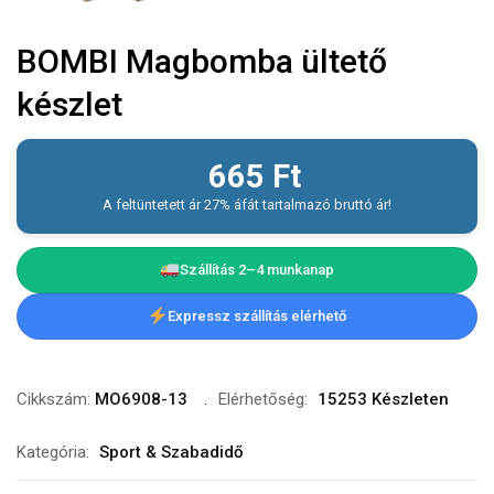
BOMBI Magbomba ültető
készlet
665
Ft
A feltüntetett ár 27% áfát tartalmazó bruttó ár!
Szállítás 2–4 munkanap
Expressz szállítás elérhető
Cikkszám:
MO6908-13
Elérhetőség:
15253 Készleten
Kategória:
Sport & Szabadidő