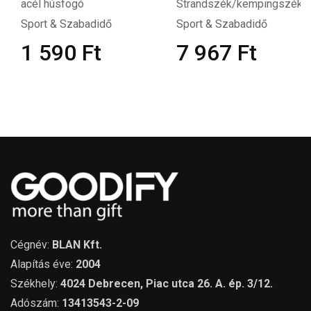
acél húsfogó
Strandszék/kempingszék
Sport & Szabadidő
Sport & Szabadidő
1 590
Ft
7 967
Ft
Cégnév:
BLAN Kft.
Alapítás éve:
2004
Székhely:
4024 Debrecen, Piac utca 26. A. ép. 3/12.
Adószám:
13413543-2-09