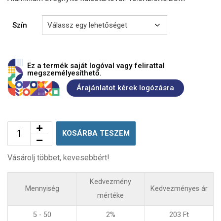
Szín
Ez a termék saját logóval vagy felirattal
megszemélyesíthető.
Árajánlatot kérek logózásra
KOSÁRBA TESZEM
Vásárolj többet, kevesebbért!
Kedvezmény
Mennyiség
Kedvezményes ár
mértéke
5 - 50
2%
203
Ft