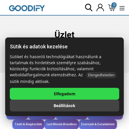
0
Üzlet
Sütik és adatok kezelése
Főoldal
Termékek
Szóróajándék & Szerszám
BOTELIA
Alumínium üvegnyitó
Sütiket és hasonló technológiákat használunk a
tartalmak és hirdetések személyre szabásához,
közösségi funkciók biztosításához, valamint
weboldalforgalmunk elemzéséhez. Az
Elengedhetetlen
sütik mindig aktívak.
Elfogadom
Iroda & Írás
Táskák & Utazás
Étkezés & Ivás
Szóróajándék & Szerszám
Beállítások
Technológia & Kiegészítők
Wellness & Ápolás
Sport & Szabadidő
Újdonságok
Karácsony & Tél
Gyerekek & játékok
Ruházat & Kiegészítők
Textil & Kiegészítők
Last Minute Brandbox
Esernyők & Esővédelem