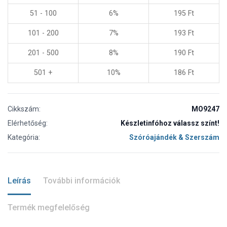
51 - 100
6%
195
Ft
101 - 200
7%
193
Ft
201 - 500
8%
190
Ft
501 +
10%
186
Ft
Cikkszám:
MO9247
Elérhetőség:
Készletinfóhoz válassz színt!
Kategória:
Szóróajándék & Szerszám
Leírás
További információk
Termék megfelelőség