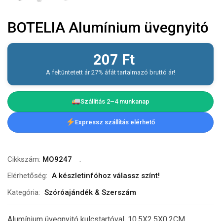
BOTELIA Alumínium üvegnyitó
207
Ft
A feltüntetett ár 27% áfát tartalmazó bruttó ár!
Szállítás 2–4 munkanap
Expressz szállítás elérhető
Cikkszám:
MO9247
Elérhetőség:
A készletinfóhoz válassz színt!
Kategória:
Szóróajándék & Szerszám
Alumínium üvegnyitó kulcstartóval. 10.5X2.5X0.2CM