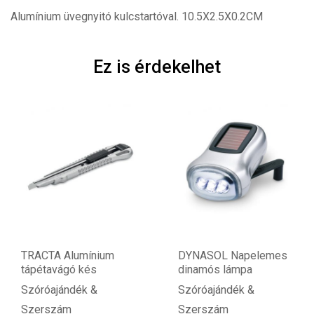
Alumínium üvegnyitó kulcstartóval. 10.5X2.5X0.2CM
Ez is érdekelhet
TRACTA Alumínium
DYNASOL Napelemes
tápétavágó kés
dinamós lámpa
Szóróajándék &
Szóróajándék &
Szerszám
Szerszám