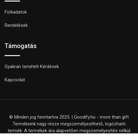
Fiókadatok
Rendelések
Támogatás
Gyakran Ismételt Kérdések
Kapcsolat
© Minden jog fenntartva 2025. | Goodify.hu - more than gift
Termékeink nagy része megszemélyesíthető, logózható
termék. A termékek ára alapvetően megszemélyesítés nélkül
értendő, kivéve, ha ezt külön nem jelezzük a termék adatlapján.