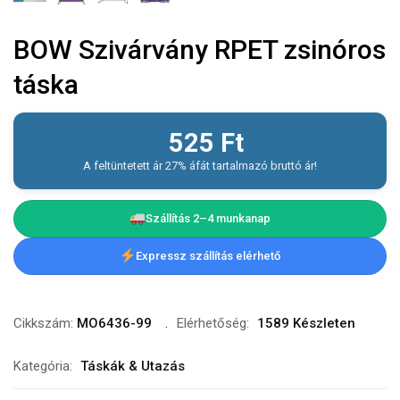
BOW Szivárvány RPET zsinóros
táska
525
Ft
A feltüntetett ár 27% áfát tartalmazó bruttó ár!
Szállítás 2–4 munkanap
Expressz szállítás elérhető
Cikkszám:
MO6436-99
Elérhetőség:
1589 Készleten
Kategória:
Táskák & Utazás