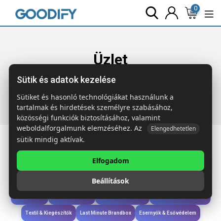
0
Üzlet
Sütik és adatok kezelése
Főoldal
Termékek
Táskák & Utazás
BOW Szivárvány
RPET zsinóros táska
Sütiket és hasonló technológiákat használunk a
tartalmak és hirdetések személyre szabásához,
közösségi funkciók biztosításához, valamint
weboldalforgalmunk elemzéséhez. Az
Elengedhetetlen
sütik mindig aktívak.
Elfogadom
Iroda & Írás
Táskák & Utazás
Étkezés & Ivás
Szóróajándék & Szerszám
Beállítások
Technológia & Kiegészítők
Wellness & Ápolás
Sport & Szabadidő
Újdonságok
Karácsony & Tél
Gyerekek & játékok
Ruházat & Kiegészítők
Textil & Kiegészítők
Last Minute Brandbox
Esernyők & Esővédelem