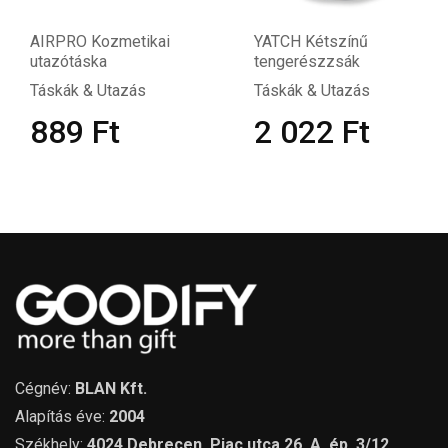
AIRPRO Kozmetikai
YATCH Kétszínű
utazótáska
tengerészzsák
Táskák & Utazás
Táskák & Utazás
889
Ft
2 022
Ft
Cégnév:
BLAN Kft.
Alapítás éve:
2004
Székhely:
4024 Debrecen, Piac utca 26. A. ép. 3/12.