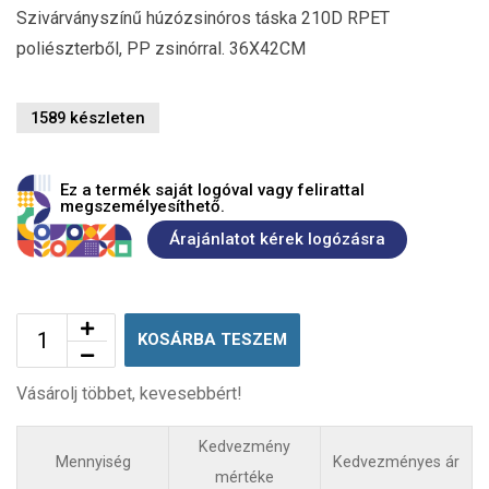
Szivárványszínű húzózsinóros táska 210D RPET
poliészterből, PP zsinórral. 36X42CM
1589 készleten
Ez a termék saját logóval vagy felirattal
megszemélyesíthető.
Árajánlatot kérek logózásra
KOSÁRBA TESZEM
Vásárolj többet, kevesebbért!
Kedvezmény
Mennyiség
Kedvezményes ár
mértéke