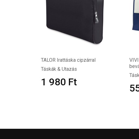
TALOR Irattáska cipzárral
VIVI
bevá
Táskák & Utazás
Tásk
1 980
Ft
5