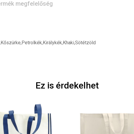
rmék megfelelőség
,Kőszürke,Petrolkék,Királykék,Khaki,Sötétzöld
Ez is érdekelhet