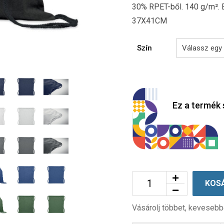
30% RPET-ből. 140 g/m². 
37X41CM
Szín
Ez a termék 
KOS
Vásárolj többet, kevesebb