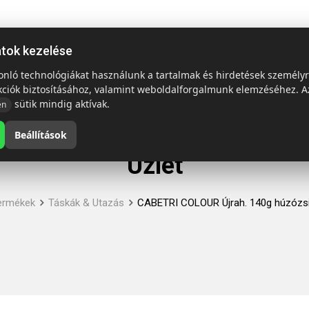
ap
Termékek
Emblémázás és szállítás
Tech = Kedvező á
atok kezelése
sonló technológiákat használunk a tartalmak és hirdetések személy
kciók biztosításához, valamint weboldalforgalmunk elemzéséhez. A
sütik mindig aktívak.
en
Beállítások
Üzlet
ermékek
Táskák & Utazás
CABETRI COLOUR Újrah. 140g húzózsi