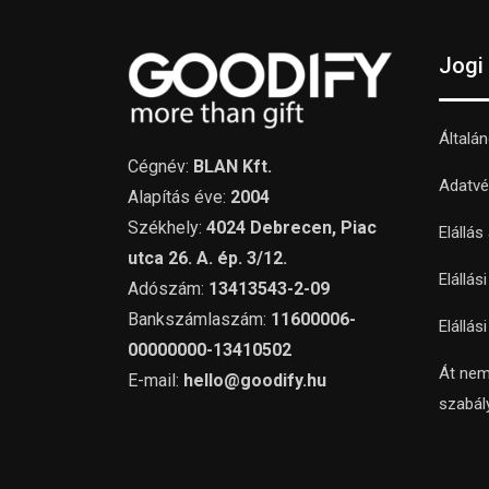
Jogi
Általá
Cégnév:
BLAN Kft.
Adatvé
Alapítás éve:
2004
Székhely:
4024 Debrecen, Piac
Elállás
utca 26. A. ép. 3/12.
Elállás
Adószám:
13413543-2-09
Bankszámlaszám:
11600006-
Elállás
00000000-13410502
Át nem
E-mail:
hello@goodify.hu
szabál