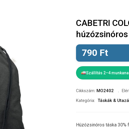
CABETRI COL
húzózsinóros
790
Ft
Szállítás 2–4 munkan
Cikkszám:
MO2402
Elé
Kategória:
Táskák & Utaz
Húzózsinóros táska 30% fo