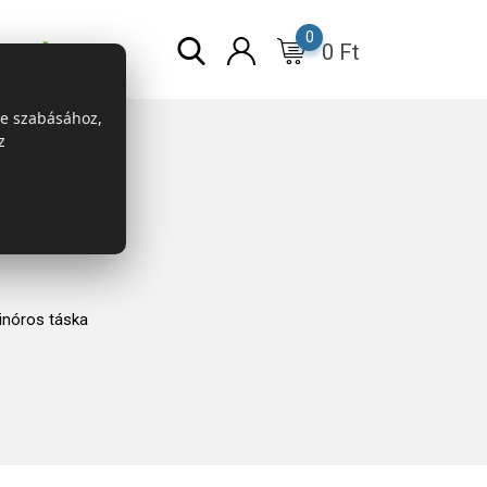
0
0
Ft
r
ESG
re szabásához,
z
nóros táska