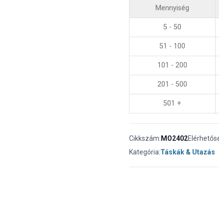
Mennyiség
5 - 50
51 - 100
101 - 200
201 - 500
501 +
Cikkszám:
MO2402
Elérhetős
Kategória:
Táskák & Utazás