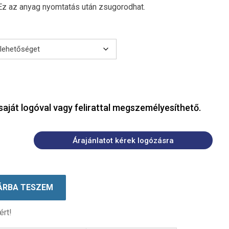
Ez az anyag nyomtatás után zsugorodhat.
saját logóval vagy felirattal megszemélyesíthető.
Árajánlatot kérek logózásra
ÁRBA TESZEM
ért!