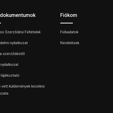
 dokumentumok
Fiókom
nos Szerződési Feltételek
Fiókadatok
delmi nyilatkozat
Rendelések
 a szerződéstől
i nyilatkozat
i tájékoztató
 vett küldemények kezelési
yzata