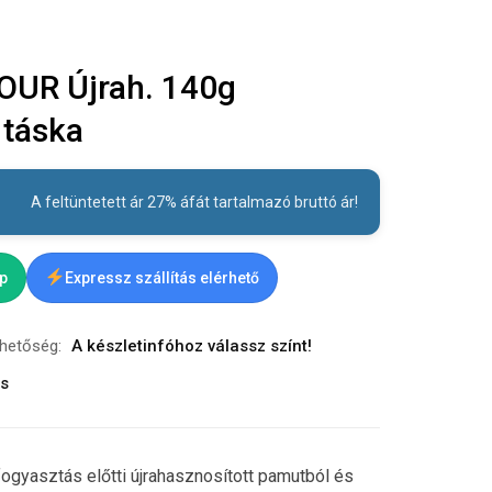
OUR Újrah. 140g
 táska
A feltüntetett ár 27% áfát tartalmazó bruttó ár!
ap
Expressz szállítás elérhető
rhetőség:
A készletinfóhoz válassz színt!
ás
gyasztás előtti újrahasznosított pamutból és