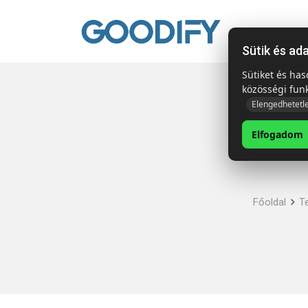
Kezdől
Sütik és ad
Sütiket és ha
közösségi fun
Elengedhetetl
Elfogadom
Főoldal
T