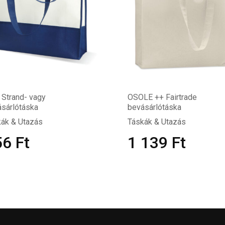
 Strand- vagy
OSOLE ++ Fairtrade
sárlótáska
bevásárlótáska
ák & Utazás
Táskák & Utazás
56
Ft
1 139
Ft