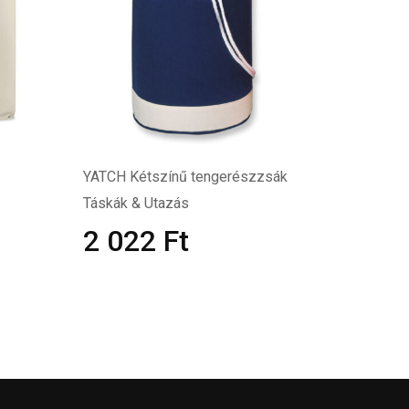
YATCH Kétszínű tengerészzsák
Táskák & Utazás
2 022
Ft