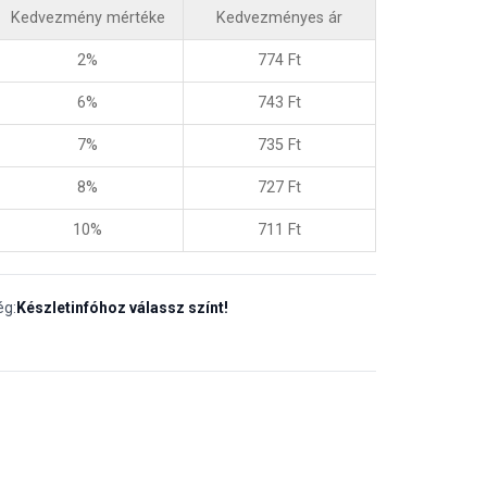
Kedvezmény mértéke
Kedvezményes ár
2%
774
Ft
6%
743
Ft
7%
735
Ft
8%
727
Ft
10%
711
Ft
ég:
Készletinfóhoz válassz színt!