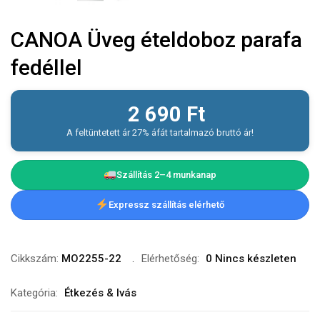
CANOA Üveg ételdoboz parafa
fedéllel
2 690
Ft
A feltüntetett ár 27% áfát tartalmazó bruttó ár!
Szállítás 2–4 munkanap
Expressz szállítás elérhető
Cikkszám:
MO2255-22
Elérhetőség:
0 Nincs készleten
Kategória:
Étkezés & Ivás