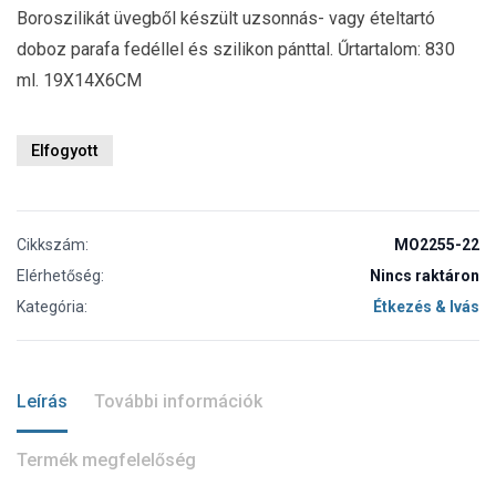
Boroszilikát üvegből készült uzsonnás- vagy ételtartó
doboz parafa fedéllel és szilikon pánttal. Űrtartalom: 830
ml. 19X14X6CM
Elfogyott
Cikkszám:
MO2255-22
Elérhetőség:
Nincs raktáron
Kategória:
Étkezés & Ivás
Leírás
További információk
Termék megfelelőség