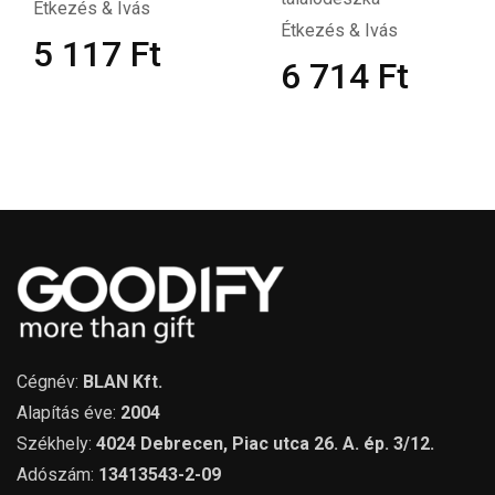
Étkezés & Ivás
Étkezés & Ivás
5 117
Ft
6 714
Ft
Cégnév:
BLAN Kft.
Alapítás éve:
2004
Székhely:
4024 Debrecen, Piac utca 26. A. ép. 3/12.
Adószám:
13413543-2-09