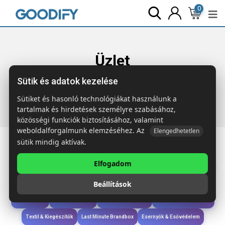
0
Üzlet
Sütik és adatok kezelése
Főoldal
Termékek
Étkezés & Ivás
CANOA Üveg
ételdoboz parafa fedéllel
Sütiket és hasonló technológiákat használunk a
tartalmak és hirdetések személyre szabásához,
közösségi funkciók biztosításához, valamint
weboldalforgalmunk elemzéséhez. Az
Elengedhetetlen
sütik mindig aktívak.
Elfogadom
Iroda & Írás
Táskák & Utazás
Étkezés & Ivás
Szóróajándék & Szerszám
Beállítások
Technológia & Kiegészítők
Wellness & Ápolás
Sport & Szabadidő
Újdonságok
Karácsony & Tél
Gyerekek & játékok
Ruházat & Kiegészítők
Textil & Kiegészítők
Last Minute Brandbox
Esernyők & Esővédelem