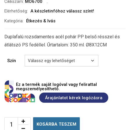
Cikkszám:
MO6700
Elérhetőség:
A készletinfóhoz válassz színt!
Kategória:
Étkezés & Ivás
Duplafalú rozsdamentes acél pohár PP belső résszel és
átlátszó PS fedéllel. Űrtartalom: 350 ml. Ø8X12CM
Szín
Ez a termék saját logóval vagy felirattal
megszemélyesíthető.
Árajánlatot kérek logózásra
KOSÁRBA TESZEM