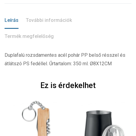
Leírás
További információk
Termék megfelelőség
Duplafalú rozsdamentes acél pohár PP belső résszel és
átlátszó PS fedéllel. Űrtartalom: 350 ml. Ø8X12CM
Ez is érdekelhet