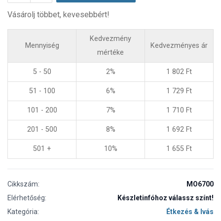
Vásárolj többet, kevesebbért!
Kedvezmény
Mennyiség
Kedvezményes ár
mértéke
5 - 50
2%
1 802
Ft
51 - 100
6%
1 729
Ft
101 - 200
7%
1 710
Ft
201 - 500
8%
1 692
Ft
501 +
10%
1 655
Ft
Cikkszám:
MO6700
Elérhetőség:
Készletinfóhoz válassz színt!
Kategória:
Étkezés & Ivás