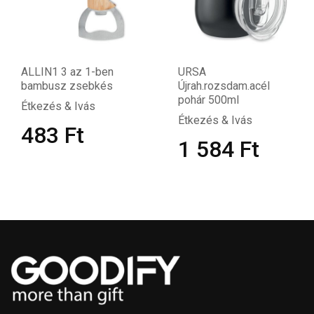
ALLIN1 3 az 1-ben
URSA
bambusz zsebkés
Újrah.rozsdam.acél
pohár 500ml
Étkezés & Ivás
Étkezés & Ivás
483
Ft
1 584
Ft