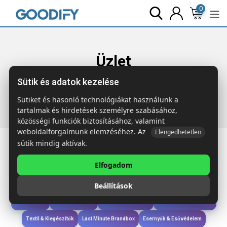
0
Üzlet
Sütik és adatok kezelése
Főoldal
Termékek
Étkezés & Ivás
CHIN CHAN Duplafalú
úti pohár 350 ml
Sütiket és hasonló technológiákat használunk a
tartalmak és hirdetések személyre szabásához,
közösségi funkciók biztosításához, valamint
weboldalforgalmunk elemzéséhez. Az
Elengedhetetlen
sütik mindig aktívak.
Elfogadom
Iroda & Írás
Táskák & Utazás
Étkezés & Ivás
Szóróajándék & Szerszám
Beállítások
Technológia & Kiegészítők
Wellness & Ápolás
Sport & Szabadidő
Újdonságok
Karácsony & Tél
Gyerekek & játékok
Ruházat & Kiegészítők
Textil & Kiegészítők
Last Minute Brandbox
Esernyők & Esővédelem