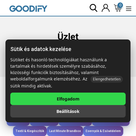
0
Üzlet
Sütik és adatok kezelése
Főoldal
Termékek
Technológia & Kiegészítők
CLAUERC
Bambusz kulcstartó / állvány
Sütiket és hasonló technológiákat használunk a
tartalmak és hirdetések személyre szabásához,
közösségi funkciók biztosításához, valamint
weboldalforgalmunk elemzéséhez. Az
Elengedhetetlen
sütik mindig aktívak.
Elfogadom
Iroda & Írás
Táskák & Utazás
Étkezés & Ivás
Szóróajándék & Szerszám
Beállítások
Technológia & Kiegészítők
Wellness & Ápolás
Sport & Szabadidő
Újdonságok
Karácsony & Tél
Gyerekek & játékok
Ruházat & Kiegészítők
Textil & Kiegészítők
Last Minute Brandbox
Esernyők & Esővédelem