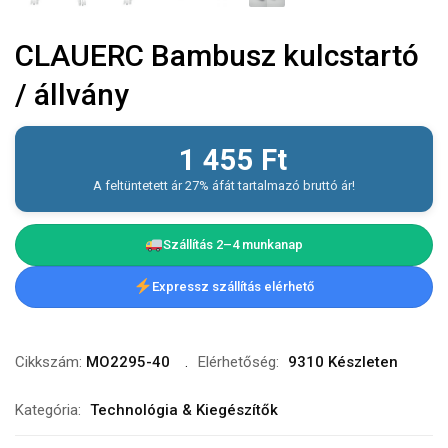
CLAUERC Bambusz kulcstartó
/ állvány
1 455
Ft
A feltüntetett ár 27% áfát tartalmazó bruttó ár!
Szállítás 2–4 munkanap
Expressz szállítás elérhető
Cikkszám:
MO2295-40
Elérhetőség:
9310 Készleten
Kategória:
Technológia & Kiegészítők