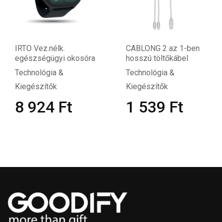
IRTO Vez.nélk.
CABLONG 2 az 1-ben
egészségügyi okosóra
hosszú töltőkábel
Technológia &
Technológia &
Kiegészítők
Kiegészítők
8 924
Ft
1 539
Ft