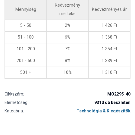
Kedvezmény
Mennyiség
Kedvezményes ár
mértéke
5 - 50
2%
1 426
Ft
51 - 100
6%
1 368
Ft
101 - 200
7%
1 354
Ft
201 - 500
8%
1 339
Ft
501 +
10%
1 310
Ft
Cikkszám:
MO2295-40
Elérhetőség:
9310 db készleten
Kategória:
Technológia & Kiegészítők