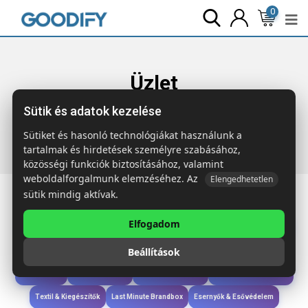
0
Üzlet
Sütik és adatok kezelése
Főoldal
Termékek
Étkezés & Ivás
CORCHO Karos
dugóhúzó
Sütiket és hasonló technológiákat használunk a
tartalmak és hirdetések személyre szabásához,
közösségi funkciók biztosításához, valamint
weboldalforgalmunk elemzéséhez. Az
Elengedhetetlen
sütik mindig aktívak.
Elfogadom
Iroda & Írás
Táskák & Utazás
Étkezés & Ivás
Szóróajándék & Szerszám
Beállítások
Technológia & Kiegészítők
Wellness & Ápolás
Sport & Szabadidő
Újdonságok
Karácsony & Tél
Gyerekek & játékok
Ruházat & Kiegészítők
Textil & Kiegészítők
Last Minute Brandbox
Esernyők & Esővédelem