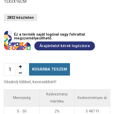
15X3X16CM
2832 készleten
Ez a termék saját logóval vagy felirattal
megszemélyesíthető.
Árajánlatot kérek logózásra
KOSÁRBA TESZEM
Vásárolj többet, kevesebbért!
Kedvezmény
Mennyiség
Kedvezményes ár
mértéke
5 - 50
2%
5 487
Ft