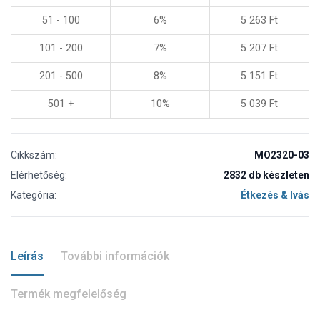
51 - 100
6%
5 263
Ft
101 - 200
7%
5 207
Ft
201 - 500
8%
5 151
Ft
501 +
10%
5 039
Ft
Cikkszám:
MO2320-03
Elérhetőség:
2832 db készleten
Kategória:
Étkezés & Ivás
Leírás
További információk
Termék megfelelőség