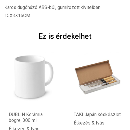
Karos dugóhúzó ABS-ből, gumírozott kivitelben.
15X3X16CM
Ez is érdekelhet
DUBLIN Kerámia
TAKI Japán késkészlet
bögre, 300 ml
Étkezés & Ivás
Étkezés & Ivás