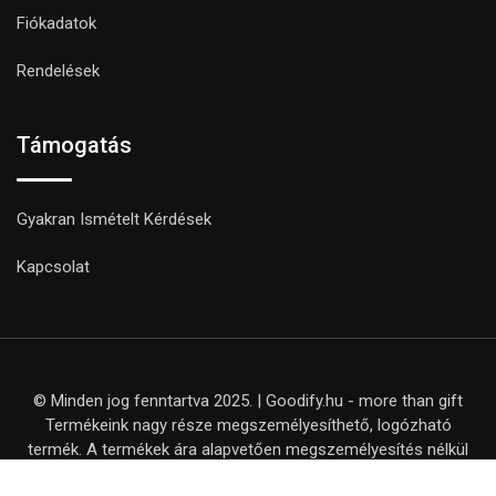
Fiókadatok
Rendelések
Támogatás
Gyakran Ismételt Kérdések
Kapcsolat
© Minden jog fenntartva 2025. | Goodify.hu - more than gift
Termékeink nagy része megszemélyesíthető, logózható
termék. A termékek ára alapvetően megszemélyesítés nélkül
értendő, kivéve, ha ezt külön nem jelezzük a termék adatlapján.