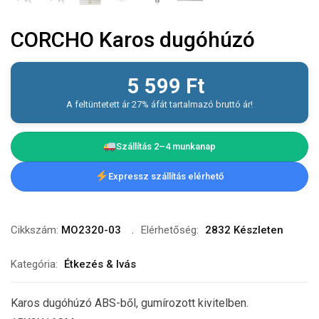
CORCHO Karos dugóhúzó
5 599
Ft
A feltüntetett ár 27% áfát tartalmazó bruttó ár!
Szállítás 2–4 munkanap
Expressz szállítás elérhető
Cikkszám:
MO2320-03
Elérhetőség:
2832 Készleten
Kategória:
Étkezés & Ivás
Karos dugóhúzó ABS-ből, gumírozott kivitelben.