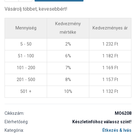
Vásárolj többet, kevesebbért!
Kedvezmény
Mennyiség
Kedvezményes ár
mértéke
5 - 50
2%
1 232
Ft
51 - 100
6%
1 182
Ft
101 - 200
7%
1 169
Ft
201 - 500
8%
1 157
Ft
501 +
10%
1 132
Ft
Cikkszám:
MO6208
Elérhetőség:
Készletinfóhoz válassz színt!
Kategória:
Étkezés & Ivás