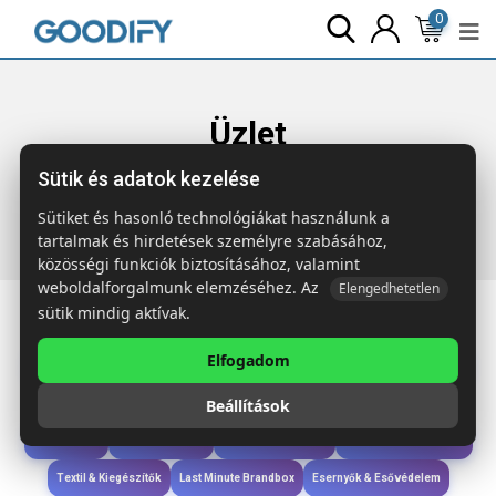
0
Üzlet
Sütik és adatok kezelése
Főoldal
Termékek
Étkezés & Ivás
DUBLIN TONE
Kerámiabögre dobozban 300 ml
Sütiket és hasonló technológiákat használunk a
tartalmak és hirdetések személyre szabásához,
közösségi funkciók biztosításához, valamint
weboldalforgalmunk elemzéséhez. Az
Elengedhetetlen
sütik mindig aktívak.
Elfogadom
Iroda & Írás
Táskák & Utazás
Étkezés & Ivás
Szóróajándék & Szerszám
Beállítások
Technológia & Kiegészítők
Wellness & Ápolás
Sport & Szabadidő
Újdonságok
Karácsony & Tél
Gyerekek & játékok
Ruházat & Kiegészítők
Textil & Kiegészítők
Last Minute Brandbox
Esernyők & Esővédelem