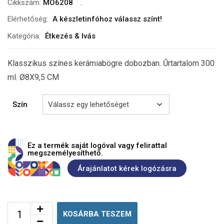
Cikkszám:
MO6208
Elérhetőség:
A készletinfóhoz válassz színt!
Kategória:
Étkezés & Ivás
Klasszikus színes kerámiabögre dobozban. Űrtartalom 300
ml. Ø8X9,5 CM
Szín
Ez a termék saját logóval vagy felirattal
megszemélyesíthető.
Árajánlatot kérek logózásra
KOSÁRBA TESZEM