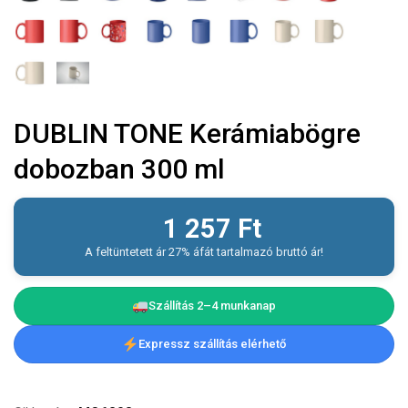
DUBLIN TONE Kerámiabögre
dobozban 300 ml
1 257
Ft
A feltüntetett ár 27% áfát tartalmazó bruttó ár!
Szállítás 2–4 munkanap
Expressz szállítás elérhető