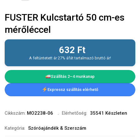
FUSTER Kulcstartó 50 cm-es
mérőléccel
632
Ft
A feltüntetett ár 27% áfát tartalmazó bruttó ár!
Szállítás 2–4 munkanap
Expressz szállítás elérhető
Cikkszám:
MO2238-06
Elérhetőség:
35541 Készleten
Kategória:
Szóróajándék & Szerszám