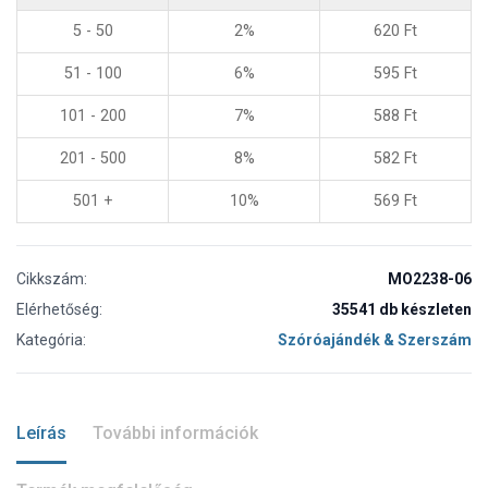
5 - 50
2%
620
Ft
51 - 100
6%
595
Ft
101 - 200
7%
588
Ft
201 - 500
8%
582
Ft
501 +
10%
569
Ft
Cikkszám:
MO2238-06
Elérhetőség:
35541 db készleten
Kategória:
Szóróajándék & Szerszám
Leírás
További információk