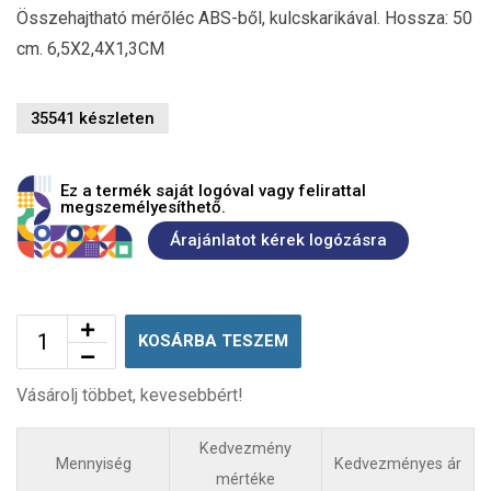
Összehajtható mérőléc ABS-ből, kulcskarikával. Hossza: 50
cm. 6,5X2,4X1,3CM
35541 készleten
Ez a termék saját logóval vagy felirattal
megszemélyesíthető.
Árajánlatot kérek logózásra
KOSÁRBA TESZEM
Vásárolj többet, kevesebbért!
Kedvezmény
Mennyiség
Kedvezményes ár
mértéke