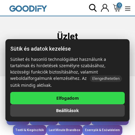
0
Üzlet
Sütik és adatok kezelése
Főoldal
Termékek
Szóróajándék & Szerszám
FUSTER
Kulcstartó 50 cm-es mérőléccel
Sütiket és hasonló technológiákat használunk a
tartalmak és hirdetések személyre szabásához,
közösségi funkciók biztosításához, valamint
weboldalforgalmunk elemzéséhez. Az
Elengedhetetlen
sütik mindig aktívak.
Elfogadom
Iroda & Írás
Táskák & Utazás
Étkezés & Ivás
Szóróajándék & Szerszám
Beállítások
Technológia & Kiegészítők
Wellness & Ápolás
Sport & Szabadidő
Újdonságok
Karácsony & Tél
Gyerekek & játékok
Ruházat & Kiegészítők
Textil & Kiegészítők
Last Minute Brandbox
Esernyők & Esővédelem