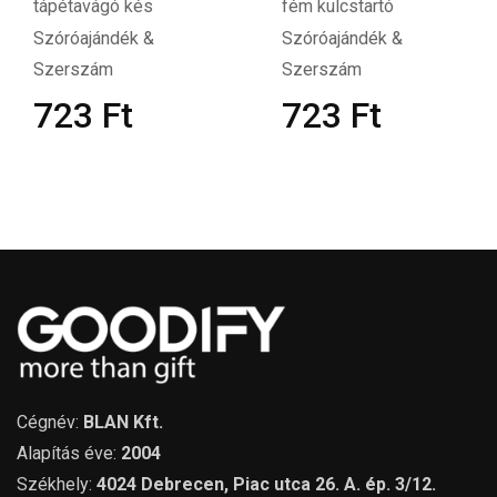
tápétavágó kés
fém kulcstartó
Szóróajándék &
Szóróajándék &
Szerszám
Szerszám
723
Ft
723
Ft
Cégnév:
BLAN Kft.
Alapítás éve:
2004
Székhely:
4024 Debrecen, Piac utca 26. A. ép. 3/12.