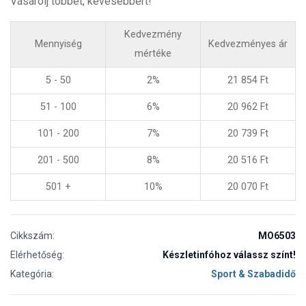
Vásárolj többet, kevesebbért!
Kedvezmény
Mennyiség
Kedvezményes ár
mértéke
5 - 50
2%
21 854
Ft
51 - 100
6%
20 962
Ft
101 - 200
7%
20 739
Ft
201 - 500
8%
20 516
Ft
501 +
10%
20 070
Ft
Cikkszám:
MO6503
Elérhetőség:
Készletinfóhoz válassz színt!
Kategória:
Sport & Szabadidő