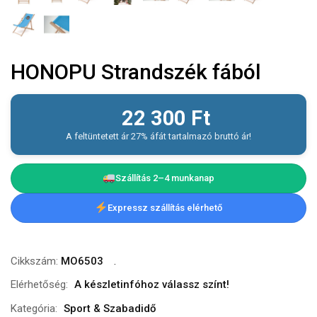
HONOPU Strandszék fából
22 300
Ft
A feltüntetett ár 27% áfát tartalmazó bruttó ár!
Szállítás 2–4 munkanap
Expressz szállítás elérhető
Cikkszám:
MO6503
Elérhetőség:
A készletinfóhoz válassz színt!
Kategória:
Sport & Szabadidő