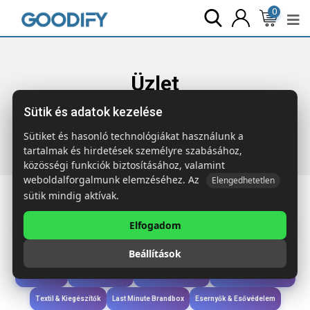
0
Üzlet
Sütik és adatok kezelése
Főoldal
Termékek
Sport & Szabadidő
HONOPU
Strandszék fából
Sütiket és hasonló technológiákat használunk a
tartalmak és hirdetések személyre szabásához,
közösségi funkciók biztosításához, valamint
weboldalforgalmunk elemzéséhez. Az
Elengedhetetlen
sütik mindig aktívak.
Elfogadom
Iroda & Írás
Táskák & Utazás
Étkezés & Ivás
Szóróajándék & Szerszám
Beállítások
Technológia & Kiegészítők
Wellness & Ápolás
Sport & Szabadidő
Újdonságok
Karácsony & Tél
Gyerekek & játékok
Ruházat & Kiegészítők
Textil & Kiegészítők
Last Minute Brandbox
Esernyők & Esővédelem