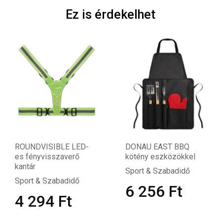
Ez is érdekelhet
ROUNDVISIBLE LED-
DONAU EAST BBQ
es fényvisszaverő
kötény eszközökkel
kantár
Sport & Szabadidő
Sport & Szabadidő
6 256
Ft
4 294
Ft