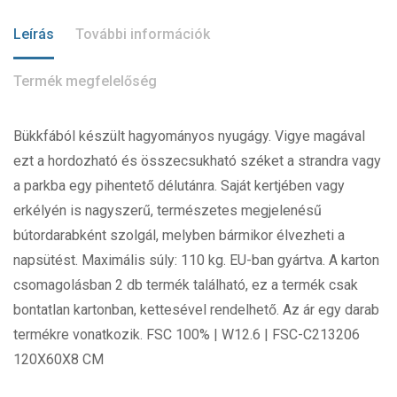
Leírás
További információk
Termék megfelelőség
Bükkfából készült hagyományos nyugágy. Vigye magával
ezt a hordozható és összecsukható széket a strandra vagy
a parkba egy pihentető délutánra. Saját kertjében vagy
erkélyén is nagyszerű, természetes megjelenésű
bútordarabként szolgál, melyben bármikor élvezheti a
napsütést. Maximális súly: 110 kg. EU-ban gyártva. A karton
csomagolásban 2 db termék található, ez a termék csak
bontatlan kartonban, kettesével rendelhető. Az ár egy darab
termékre vonatkozik. FSC 100% | W12.6 | FSC-C213206
120X60X8 CM