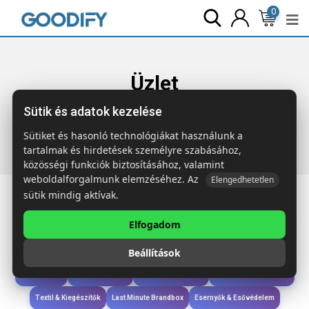
0
Üzlet
Sütik és adatok kezelése
Főoldal
Termékek
Technológia & Kiegészítők
IRTO
Vez.nélk. egészségügyi okosóra
Sütiket és hasonló technológiákat használunk a
tartalmak és hirdetések személyre szabásához,
közösségi funkciók biztosításához, valamint
weboldalforgalmunk elemzéséhez. Az
Elengedhetetlen
sütik mindig aktívak.
Elfogadom
Iroda & Írás
Táskák & Utazás
Étkezés & Ivás
Szóróajándék & Szerszám
Beállítások
Technológia & Kiegészítők
Wellness & Ápolás
Sport & Szabadidő
Újdonságok
Karácsony & Tél
Gyerekek & játékok
Ruházat & Kiegészítők
Textil & Kiegészítők
Last Minute Brandbox
Esernyők & Esővédelem