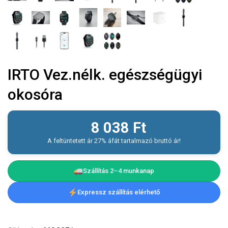
IRTO Vez.nélk. egészségügyi
okosóra
8 038
Ft
A feltüntetett ár 27% áfát tartalmazó bruttó ár!
Szállítás 2–4 munkanap
Expressz szállítás elérhető