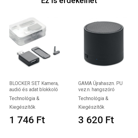
Ez is érdekelhet
BLOCKER SET Kamera,
GAMA Újrahaszn. PU
audió és adat blokkoló
vez.n. hangszóró
Technológia &
Technológia &
Kiegészítők
Kiegészítők
1 746
Ft
3 620
Ft