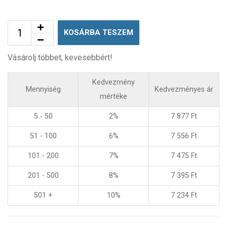
KOSÁRBA TESZEM
Vásárolj többet, kevesebbért!
Kedvezmény
Mennyiség
Kedvezményes ár
mértéke
5 - 50
2%
7 877
Ft
51 - 100
6%
7 556
Ft
101 - 200
7%
7 475
Ft
201 - 500
8%
7 395
Ft
501 +
10%
7 234
Ft