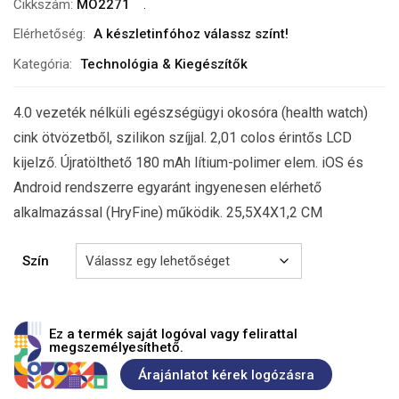
Cikkszám:
MO2271
Elérhetőség:
A készletinfóhoz válassz színt!
Kategória:
Technológia & Kiegészítők
4.0 vezeték nélküli egészségügyi okosóra (health watch)
cink ötvözetből, szilikon szíjjal. 2,01 colos érintős LCD
kijelző. Újratölthető 180 mAh lítium-polimer elem. iOS és
Android rendszerre egyaránt ingyenesen elérhető
alkalmazással (HryFine) működik. 25,5X4X1,2 CM
Szín
Ez a termék saját logóval vagy felirattal
megszemélyesíthető.
Árajánlatot kérek logózásra