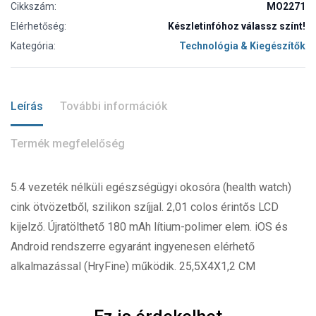
Cikkszám:
MO2271
Elérhetőség:
Készletinfóhoz válassz színt!
Kategória:
Technológia & Kiegészítők
Leírás
További információk
Termék megfelelőség
5.4 vezeték nélküli egészségügyi okosóra (health watch)
cink ötvözetből, szilikon szíjjal. 2,01 colos érintős LCD
kijelző. Újratölthető 180 mAh lítium-polimer elem. iOS és
Android rendszerre egyaránt ingyenesen elérhető
alkalmazással (HryFine) működik. 25,5X4X1,2 CM