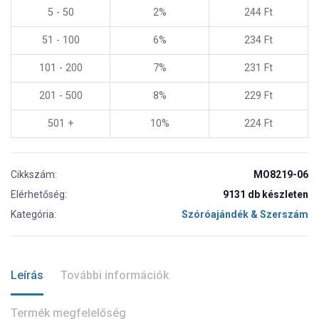
5 - 50
2%
244
Ft
51 - 100
6%
234
Ft
101 - 200
7%
231
Ft
201 - 500
8%
229
Ft
501 +
10%
224
Ft
Cikkszám:
MO8219-06
Elérhetőség:
9131 db készleten
Kategória:
Szóróajándék & Szerszám
Leírás
További információk
Termék megfelelőség