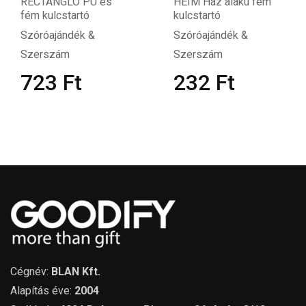
RECTANGLO PU és
HEIM Ház alakú fém
fém kulcstartó
kulcstartó
Szóróajándék &
Szóróajándék &
Szerszám
Szerszám
723
Ft
232
Ft
Cégnév:
BLAN Kft.
Alapítás éve:
2004