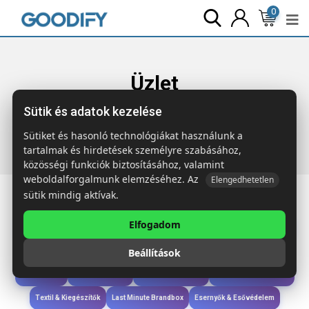
0
Üzlet
Sütik és adatok kezelése
Főoldal
Termékek
Szóróajándék & Szerszám
JEN
Mérőszalag 1m
Sütiket és hasonló technológiákat használunk a
tartalmak és hirdetések személyre szabásához,
közösségi funkciók biztosításához, valamint
weboldalforgalmunk elemzéséhez. Az
Elengedhetetlen
sütik mindig aktívak.
Elfogadom
Iroda & Írás
Táskák & Utazás
Étkezés & Ivás
Szóróajándék & Szerszám
Beállítások
Technológia & Kiegészítők
Wellness & Ápolás
Sport & Szabadidő
Újdonságok
Karácsony & Tél
Gyerekek & játékok
Ruházat & Kiegészítők
Textil & Kiegészítők
Last Minute Brandbox
Esernyők & Esővédelem