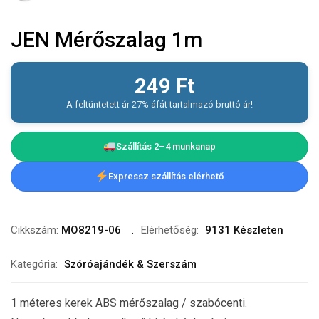
JEN Mérőszalag 1m
249
Ft
A feltüntetett ár 27% áfát tartalmazó bruttó ár!
Szállítás 2–4 munkanap
Expressz szállítás elérhető
Cikkszám:
MO8219-06
Elérhetőség:
9131 Készleten
Kategória:
Szóróajándék & Szerszám
1 méteres kerek ABS mérőszalag / szabócenti.