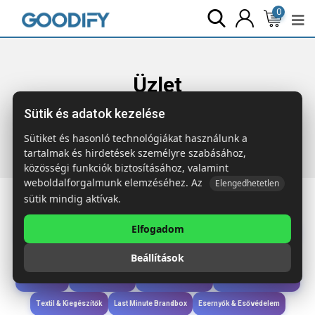
0
Üzlet
Sütik és adatok kezelése
Főoldal
Termékek
Wellness & Ápolás
KEOPS SMALL
Növényi viaszgyertya 120 g
Sütiket és hasonló technológiákat használunk a
tartalmak és hirdetések személyre szabásához,
közösségi funkciók biztosításához, valamint
weboldalforgalmunk elemzéséhez. Az
Elengedhetetlen
sütik mindig aktívak.
Elfogadom
Iroda & Írás
Táskák & Utazás
Étkezés & Ivás
Szóróajándék & Szerszám
Beállítások
Technológia & Kiegészítők
Wellness & Ápolás
Sport & Szabadidő
Újdonságok
Karácsony & Tél
Gyerekek & játékok
Ruházat & Kiegészítők
Textil & Kiegészítők
Last Minute Brandbox
Esernyők & Esővédelem