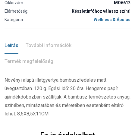
Cikkszám:
MO6612
Elérhetőség:
Készletinfóhoz válassz színt!
Kategória:
Wellness & Ápolás
Leírás
További információk
Termék megfelelőség
Növényi alapú illatgyertya bambuszfedeles matt
üvegtartóban. 120 g. Égési idő: 20 óra. Hengeres papír
ajándékdobozban szállítjuk. A bambusz természetes anyag,
színében, mintázatában és méretében esetenként eltérő
lehet. 8,5X8,5X11CM