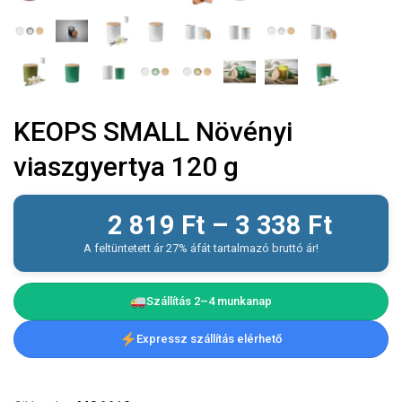
KEOPS SMALL Növényi
viaszgyertya 120 g
2 819
Ft
–
3 338
Ft
A feltüntetett ár 27% áfát tartalmazó bruttó ár!
Szállítás 2–4 munkanap
Expressz szállítás elérhető