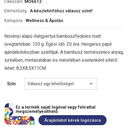
Cikkszám:
MO6612
Elérhetőség:
A készletinfóhoz válassz színt!
Kategória:
Wellness & Ápolás
Növényi alapú illatgyertya bambuszfedeles matt
üvegtartóban. 120 g. Égési idő: 20 óra. Hengeres papír
ajándékdobozban szállítjuk. A bambusz természetes anyag,
színében, mintázatában és méretében esetenként eltérő
lehet. 8,5X8,5X11CM
Szín
Ez a termék saját logóval vagy felirattal
megszemélyesíthető.
Árajánlatot kérek logózásra