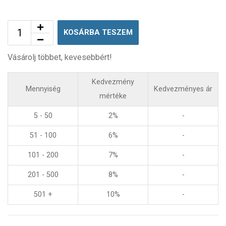
KOSÁRBA TESZEM
Vásárolj többet, kevesebbért!
Kedvezmény
Mennyiség
Kedvezményes ár
mértéke
5 - 50
2%
-
51 - 100
6%
-
101 - 200
7%
-
201 - 500
8%
-
501 +
10%
-