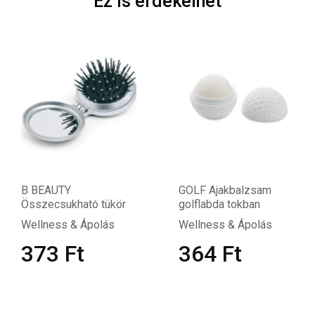
Ez is érdekelhet
GOLF Ajakbalzsam
XANDLE+ LE
ó tükör
golflabda tokban
viaszgyertya 
tartóban
polás
Wellness & Ápolás
Wellness & Á
364
Ft
1 904