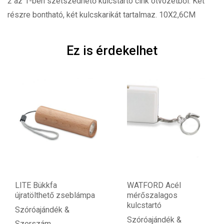
2 az 1-ben szétszedhető kulcstartó cink ötvözetből. Két
részre bontható, két kulcskarikát tartalmaz. 10X2,6CM
Ez is érdekelhet
LITE Bükkfa
WATFORD Acél
újratölthető zseblámpa
mérőszalagos
kulcstartó
Szóróajándék &
Szóróajándék &
Szerszám