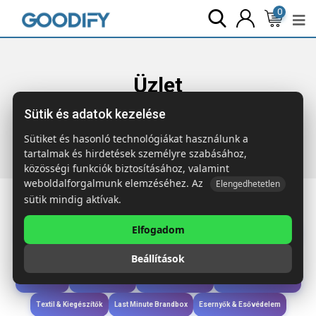
0
Üzlet
Sütik és adatok kezelése
Főoldal
Termékek
Szóróajándék & Szerszám
KEYSPLIT
Szétszedhető kulcstartó
Sütiket és hasonló technológiákat használunk a
tartalmak és hirdetések személyre szabásához,
közösségi funkciók biztosításához, valamint
weboldalforgalmunk elemzéséhez. Az
Elengedhetetlen
sütik mindig aktívak.
Elfogadom
Iroda & Írás
Táskák & Utazás
Étkezés & Ivás
Szóróajándék & Szerszám
Beállítások
Technológia & Kiegészítők
Wellness & Ápolás
Sport & Szabadidő
Újdonságok
Karácsony & Tél
Gyerekek & játékok
Ruházat & Kiegészítők
Textil & Kiegészítők
Last Minute Brandbox
Esernyők & Esővédelem