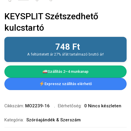
KEYSPLIT Szétszedhető
kulcstartó
748
Ft
A feltüntetett ár 27% áfát tartalmazó bruttó ár!
Szállítás 2–4 munkanap
Expressz szállítás elérhető
Cikkszám:
MO2239-16
Elérhetőség:
0 Nincs készleten
Kategória:
Szóróajándék & Szerszám