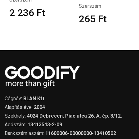
Szerszám
2 236
Ft
265
Ft
Cégnév:
BLAN Kft.
Alapítás éve:
2004
Székhely:
4024 Debrecen, Piac utca 26. A. ép. 3/12.
Adószám:
13413543-2-09
Bankszámlaszám:
11600006-00000000-13410502