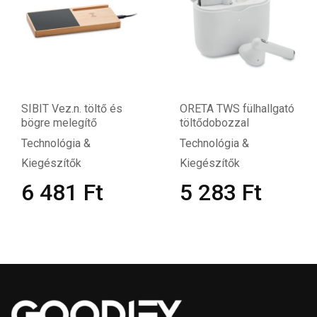
SIBIT Vez.n. töltő és
ORETA TWS fülhallgató
bögre melegítő
töltődobozzal
Technológia &
Technológia &
Kiegészítők
Kiegészítők
6 481
Ft
5 283
Ft