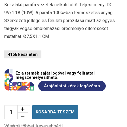
Kör alakú parafa vezeték nélküli töltő. Teljesítmény: DC
9V/1.1A (10W). A parafa 100%-ban természetes anyag.
Szerkezeti jellege és felületi porozitása miatt az egyes
tárgyak végső emblémázási eredménye eltéréseket
mutathat. Ø7,5X1,1 CM
4166 készleten
Ez a termék saját logóval vagy felirattal
megszemélyesíthető.
Árajánlatot kérek logózásra
KOSÁRBA TESZEM
Vásárolj többet, kevesebbért!