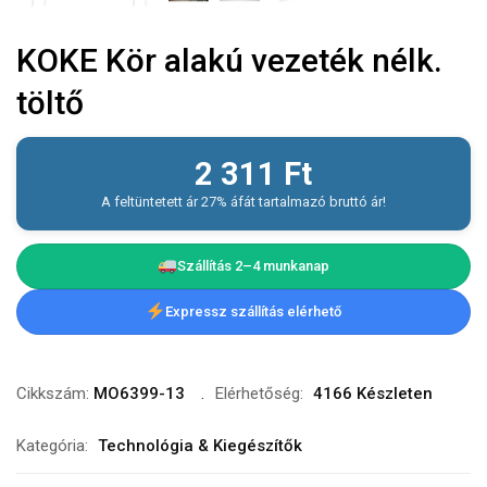
KOKE Kör alakú vezeték nélk.
töltő
2 311
Ft
A feltüntetett ár 27% áfát tartalmazó bruttó ár!
Szállítás 2–4 munkanap
Expressz szállítás elérhető
Cikkszám:
MO6399-13
Elérhetőség:
4166 Készleten
Kategória:
Technológia & Kiegészítők