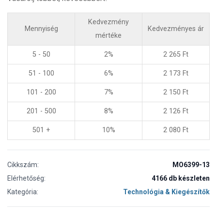
Kedvezmény
Mennyiség
Kedvezményes ár
mértéke
5 - 50
2%
2 265
Ft
51 - 100
6%
2 173
Ft
101 - 200
7%
2 150
Ft
201 - 500
8%
2 126
Ft
501 +
10%
2 080
Ft
Cikkszám:
MO6399-13
Elérhetőség:
4166 db készleten
Kategória:
Technológia & Kiegészítők