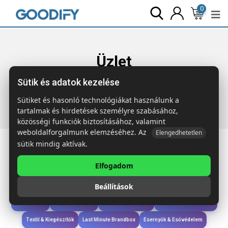
0
Üzlet
Sütik és adatok kezelése
Főoldal
Termékek
Technológia & Kiegészítők
KOKE Kör
alakú vezeték nélk. töltő
Sütiket és hasonló technológiákat használunk a
tartalmak és hirdetések személyre szabásához,
közösségi funkciók biztosításához, valamint
weboldalforgalmunk elemzéséhez. Az
Elengedhetetlen
sütik mindig aktívak.
Elfogadom
Iroda & Írás
Táskák & Utazás
Étkezés & Ivás
Szóróajándék & Szerszám
Beállítások
Technológia & Kiegészítők
Wellness & Ápolás
Sport & Szabadidő
Újdonságok
Karácsony & Tél
Gyerekek & játékok
Ruházat & Kiegészítők
Textil & Kiegészítők
Last Minute Brandbox
Esernyők & Esővédelem