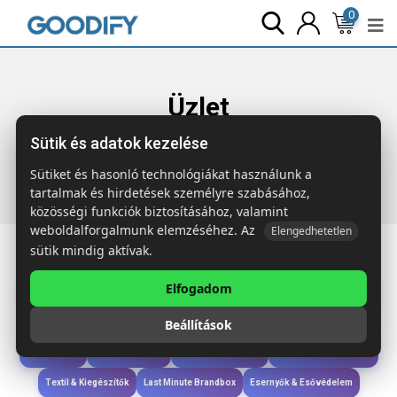
0
Üzlet
Sütik és adatok kezelése
Főoldal
Termékek
Ruházat & Kiegészítők
KOLAM
Csúszásmentes papucs 40-41
Sütiket és hasonló technológiákat használunk a
tartalmak és hirdetések személyre szabásához,
közösségi funkciók biztosításához, valamint
weboldalforgalmunk elemzéséhez. Az
Elengedhetetlen
sütik mindig aktívak.
Elfogadom
Iroda & Írás
Táskák & Utazás
Étkezés & Ivás
Szóróajándék & Szerszám
Beállítások
Technológia & Kiegészítők
Wellness & Ápolás
Sport & Szabadidő
Újdonságok
Karácsony & Tél
Gyerekek & játékok
Ruházat & Kiegészítők
Textil & Kiegészítők
Last Minute Brandbox
Esernyők & Esővédelem