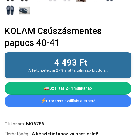
KOLAM Csúszásmentes
papucs 40-41
4 493
Ft
A feltüntetett ár 27% áfát tartalmazó bruttó ár!
Szállítás 2–4 munkanap
Expressz szállítás elérhető
Cikkszám:
MO6786
Elérhetőség:
A készletinfóhoz válassz színt!