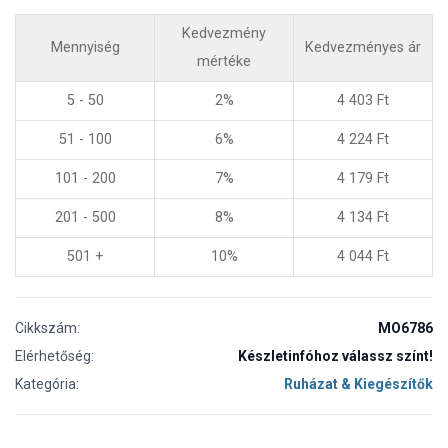
Kedvezmény
Mennyiség
Kedvezményes ár
mértéke
5 - 50
2%
4 403
Ft
51 - 100
6%
4 224
Ft
101 - 200
7%
4 179
Ft
201 - 500
8%
4 134
Ft
501 +
10%
4 044
Ft
Cikkszám:
MO6786
Elérhetőség:
Készletinfóhoz válassz színt!
Kategória:
Ruházat & Kiegészítők