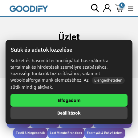
0
Üzlet
Sütik és adatok kezelése
Főoldal
Termékek
Étkezés & Ivás
LOX PLUS
Uzsonnásdoboz 1500 ml
Sütiket és hasonló technológiákat használunk a
tartalmak és hirdetések személyre szabásához,
közösségi funkciók biztosításához, valamint
weboldalforgalmunk elemzéséhez. Az
Elengedhetetlen
sütik mindig aktívak.
Elfogadom
Iroda & Írás
Táskák & Utazás
Étkezés & Ivás
Szóróajándék & Szerszám
Beállítások
Technológia & Kiegészítők
Wellness & Ápolás
Sport & Szabadidő
Újdonságok
Karácsony & Tél
Gyerekek & játékok
Ruházat & Kiegészítők
Textil & Kiegészítők
Last Minute Brandbox
Esernyők & Esővédelem