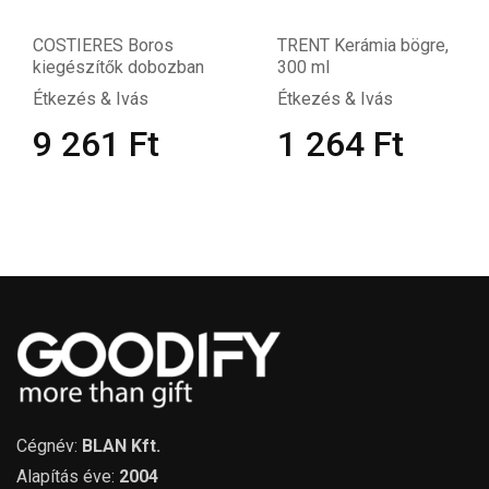
COSTIERES Boros
TRENT Kerámia bögre,
kiegészítők dobozban
300 ml
Étkezés & Ivás
Étkezés & Ivás
9 261
Ft
1 264
Ft
Cégnév:
BLAN Kft.
Alapítás éve:
2004