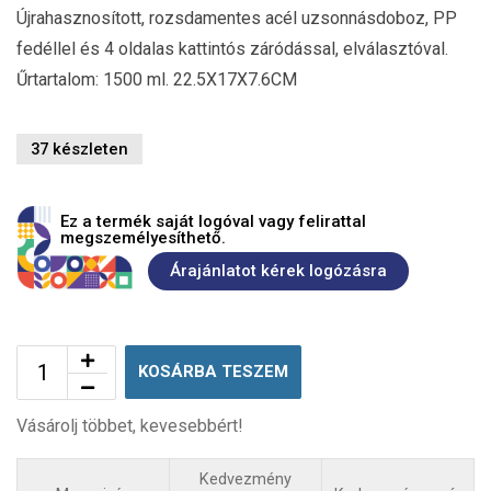
Újrahasznosított, rozsdamentes acél uzsonnásdoboz, PP
fedéllel és 4 oldalas kattintós záródással, elválasztóval.
Űrtartalom: 1500 ml. 22.5X17X7.6CM
37 készleten
Ez a termék saját logóval vagy felirattal
megszemélyesíthető.
Árajánlatot kérek logózásra
KOSÁRBA TESZEM
Vásárolj többet, kevesebbért!
Kedvezmény