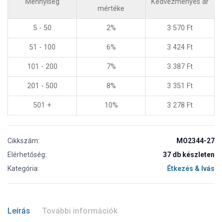
Mennyiség
Kedvezményes ár
mértéke
5 - 50
2%
3 570
Ft
51 - 100
6%
3 424
Ft
101 - 200
7%
3 387
Ft
201 - 500
8%
3 351
Ft
501 +
10%
3 278
Ft
Cikkszám:
MO2344-27
Elérhetőség:
37 db készleten
Kategória:
Étkezés & Ivás
Leírás
További információk