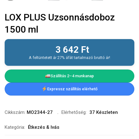
LOX PLUS Uzsonnásdoboz
1500 ml
3 642
Ft
A feltüntetett ár 27% áfát tartalmazó bruttó ár!
Szállítás 2–4 munkanap
Expressz szállítás elérhető
Cikkszám:
MO2344-27
Elérhetőség:
37 Készleten
Kategória:
Étkezés & Ivás