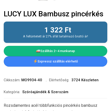
LUCY LUX Bambusz pincérkés
1 322
Ft
A feltüntetett ár 27% áfát tartalmazó bruttó ár!
Szállítás 2–4 munkanap
Expressz szállítás elérhető
Cikkszám:
MO9934-40
Elérhetőség:
3724 Készleten
Kategória:
Szóróajándék & Szerszám
Rozsdamentes acél többfunkciós pincérkés bambusz