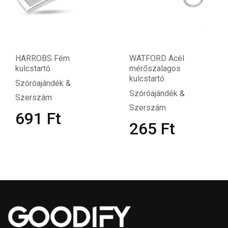
HARROBS Fém
WATFORD Acél
kulcstartó
mérőszalagos
kulcstartó
Szóróajándék &
Szóróajándék &
Szerszám
Szerszám
691
Ft
265
Ft