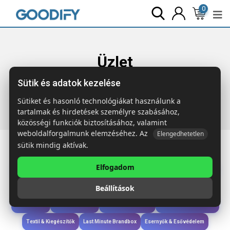
0
Üzlet
Sütik és adatok kezelése
Főoldal
Termékek
Szóróajándék & Szerszám
LUCY LUX
Bambusz pincérkés
Sütiket és hasonló technológiákat használunk a
tartalmak és hirdetések személyre szabásához,
közösségi funkciók biztosításához, valamint
weboldalforgalmunk elemzéséhez. Az
Elengedhetetlen
sütik mindig aktívak.
Elfogadom
Iroda & Írás
Táskák & Utazás
Étkezés & Ivás
Szóróajándék & Szerszám
Beállítások
Technológia & Kiegészítők
Wellness & Ápolás
Sport & Szabadidő
Újdonságok
Karácsony & Tél
Gyerekek & játékok
Ruházat & Kiegészítők
Textil & Kiegészítők
Last Minute Brandbox
Esernyők & Esővédelem