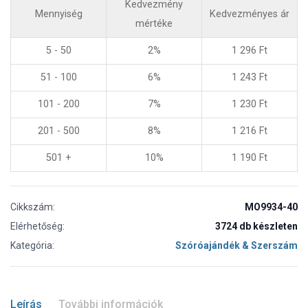
Kedvezmény
Mennyiség
Kedvezményes ár
mértéke
5 - 50
2%
1 296
Ft
51 - 100
6%
1 243
Ft
101 - 200
7%
1 230
Ft
201 - 500
8%
1 216
Ft
501 +
10%
1 190
Ft
Cikkszám:
MO9934-40
Elérhetőség:
3724 db készleten
Kategória:
Szóróajándék & Szerszám
Leírás
További információk