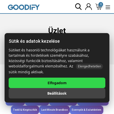
0
Üzlet
Sütik és adatok kezelése
Főoldal
Termékek
Gyerekek & játékok
MADELS
Tollaslabda készlet
Sütiket és hasonló technológiákat használunk a
tartalmak és hirdetések személyre szabásához,
közösségi funkciók biztosításához, valamint
weboldalforgalmunk elemzéséhez. Az
Elengedhetetlen
sütik mindig aktívak.
Elfogadom
Iroda & Írás
Táskák & Utazás
Étkezés & Ivás
Szóróajándék & Szerszám
Beállítások
Technológia & Kiegészítők
Wellness & Ápolás
Sport & Szabadidő
Újdonságok
Karácsony & Tél
Gyerekek & játékok
Ruházat & Kiegészítők
Textil & Kiegészítők
Last Minute Brandbox
Esernyők & Esővédelem