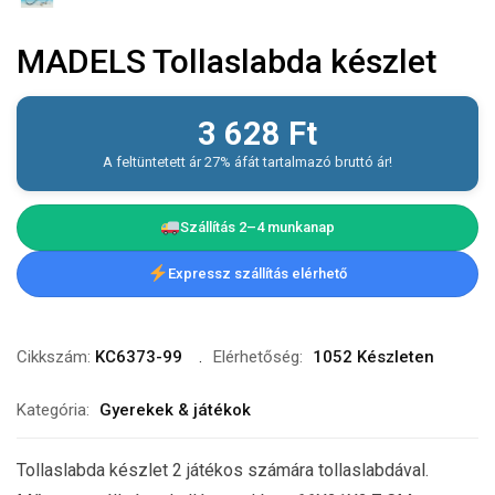
MADELS Tollaslabda készlet
3 628
Ft
A feltüntetett ár 27% áfát tartalmazó bruttó ár!
Szállítás 2–4 munkanap
Expressz szállítás elérhető
Cikkszám:
KC6373-99
Elérhetőség:
1052 Készleten
Kategória:
Gyerekek & játékok
Tollaslabda készlet 2 játékos számára tollaslabdával.