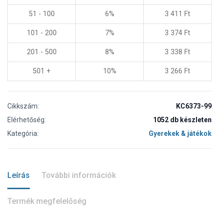
51 - 100
6%
3 411
Ft
101 - 200
7%
3 374
Ft
201 - 500
8%
3 338
Ft
501 +
10%
3 266
Ft
Cikkszám:
KC6373-99
Elérhetőség:
1052 db készleten
Kategória:
Gyerekek & játékok
Leírás
További információk
Termék megfelelőség