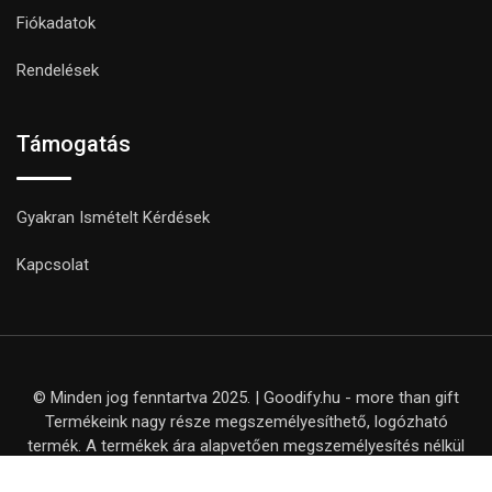
Fiókadatok
Rendelések
Támogatás
Gyakran Ismételt Kérdések
Kapcsolat
© Minden jog fenntartva 2025. | Goodify.hu - more than gift
Termékeink nagy része megszemélyesíthető, logózható
termék. A termékek ára alapvetően megszemélyesítés nélkül
értendő, kivéve, ha ezt külön nem jelezzük a termék adatlapján.