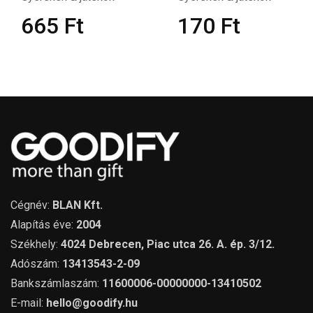
665
Ft
170
Ft
Cégnév:
BLAN Kft.
Alapítás éve:
2004
Székhely:
4024 Debrecen, Piac utca 26. A. ép. 3/12.
Adószám:
13413543-2-09
Bankszámlaszám:
11600006-00000000-13410502
E-mail:
hello@goodify.hu