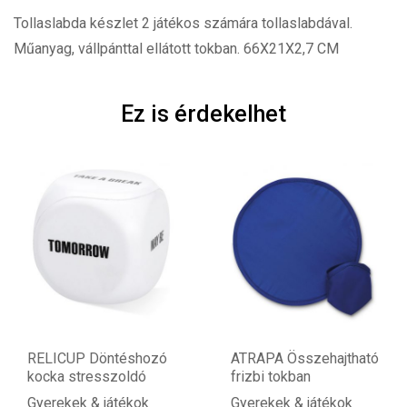
Tollaslabda készlet 2 játékos számára tollaslabdával.
Műanyag, vállpánttal ellátott tokban. 66X21X2,7 CM
Ez is érdekelhet
RELICUP Döntéshozó
ATRAPA Összehajtható
kocka stresszoldó
frizbi tokban
Gyerekek & játékok
Gyerekek & játékok