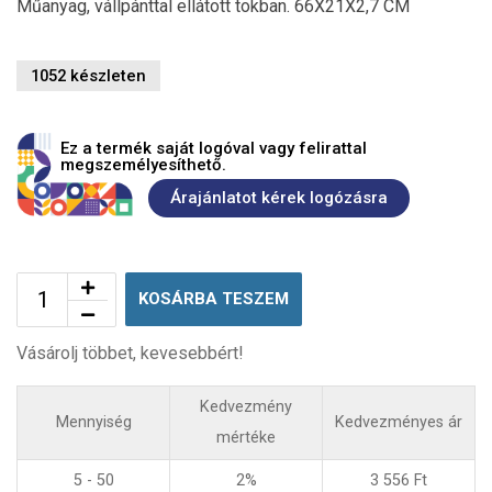
Műanyag, vállpánttal ellátott tokban. 66X21X2,7 CM
1052 készleten
Ez a termék saját logóval vagy felirattal
megszemélyesíthető.
Árajánlatot kérek logózásra
KOSÁRBA TESZEM
Vásárolj többet, kevesebbért!
Kedvezmény
Mennyiség
Kedvezményes ár
mértéke
5 - 50
2%
3 556
Ft