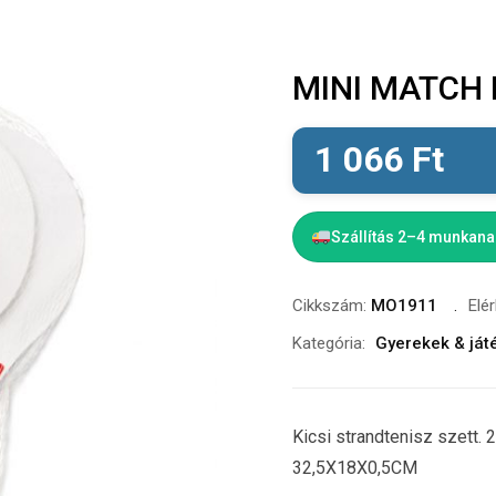
MINI MATCH Ki
1 066
Ft
Szállítás 2–4 munkan
Cikkszám:
MO1911
Elé
Kategória:
Gyerekek & ját
Kicsi strandtenisz szett. 
32,5X18X0,5CM