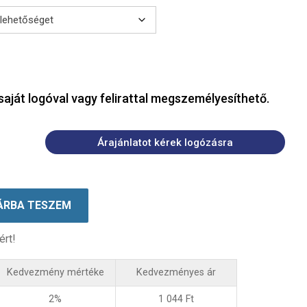
saját logóval vagy felirattal megszemélyesíthető.
Árajánlatot kérek logózásra
ÁRBA TESZEM
ért!
Kedvezmény mértéke
Kedvezményes ár
2%
1 044
Ft