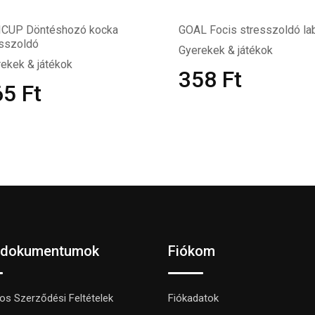
ICUP Döntéshozó kocka
GOAL Focis stresszoldó la
esszoldó
Gyerekek & játékok
ekek & játékok
358
Ft
65
Ft
 dokumentumok
Fiókom
nos Szerződési Feltételek
Fiókadatok