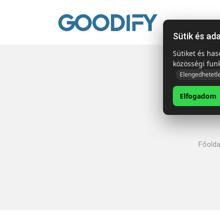
Kezdől
Sütik és ad
Sütiket és ha
közösségi fun
Elengedhetetl
Elfogadom
Főolda