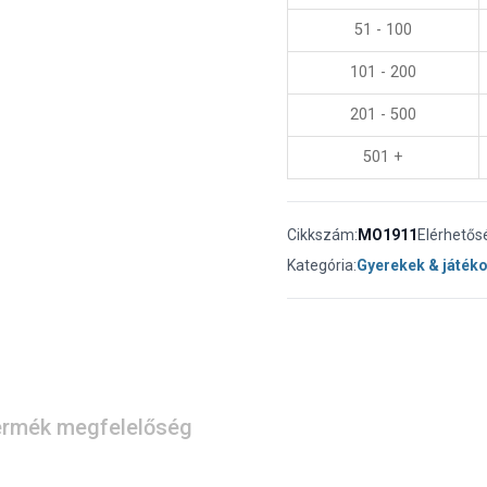
51 - 100
101 - 200
201 - 500
501 +
Cikkszám:
MO1911
Elérhetős
Kategória:
Gyerekek & játék
rmék megfelelőség