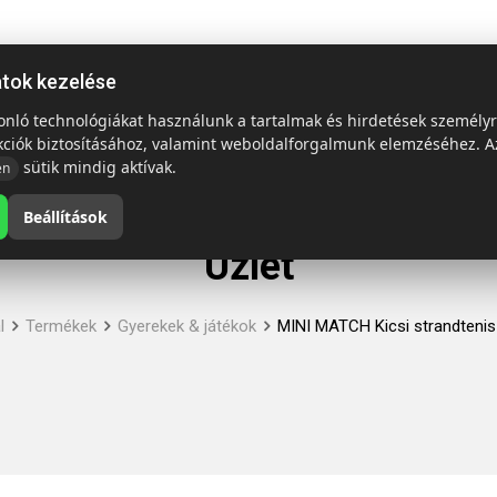
ap
Termékek
Emblémázás és szállítás
Tech = Kedvező á
atok kezelése
sonló technológiákat használunk a tartalmak és hirdetések személy
kciók biztosításához, valamint weboldalforgalmunk elemzéséhez. A
sütik mindig aktívak.
en
Beállítások
Üzlet
l
Termékek
Gyerekek & játékok
MINI MATCH Kicsi strandtenis