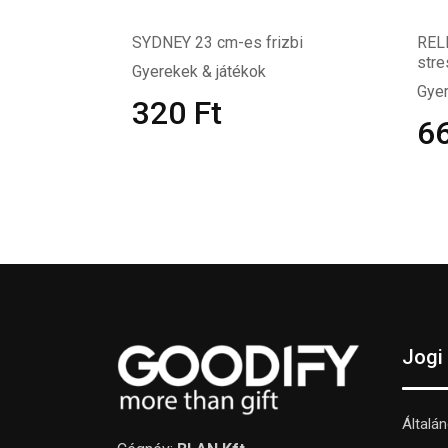
SYDNEY 23 cm-es frizbi
REL
str
Gyerekek & játékok
Gyer
320
Ft
6
Jogi
Általá