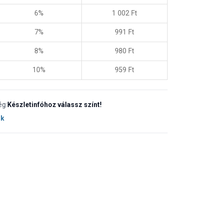
6%
1 002
Ft
7%
991
Ft
8%
980
Ft
10%
959
Ft
ég:
Készletinfóhoz válassz színt!
ok