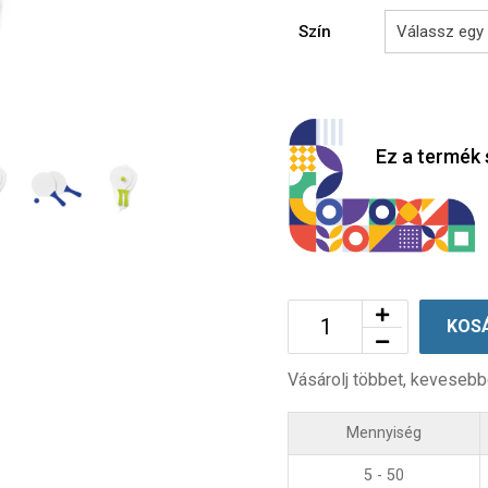
Szín
Ez a termék 
KOS
Vásárolj többet, kevesebb
Mennyiség
5 - 50