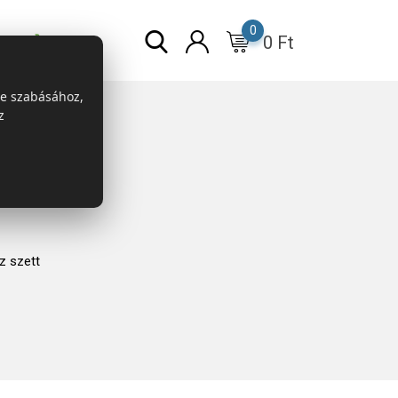
0
0
Ft
r
ESG
re szabásához,
z
z szett