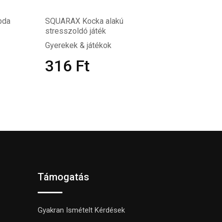
bda
SQUARAX Kocka alakú
stresszoldó játék
Gyerekek & játékok
316
Ft
Támogatás
Gyakran Ismételt Kérdések