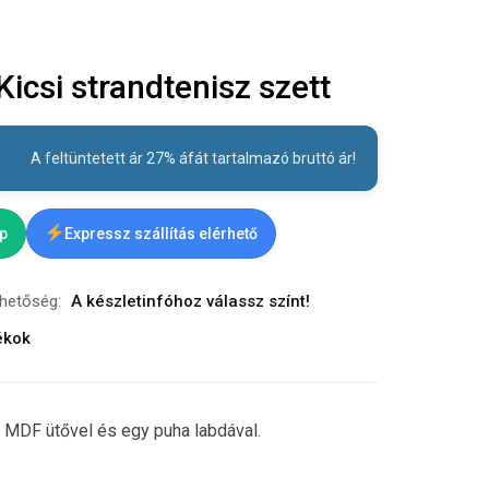
csi strandtenisz szett
A feltüntetett ár 27% áfát tartalmazó bruttó ár!
ap
Expressz szállítás elérhető
rhetőség:
A készletinfóhoz válassz színt!
ékok
2 MDF ütővel és egy puha labdával.