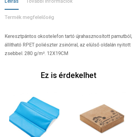
Leírás
További információk
Termék megfelelőség
Keresztpántos okostelefon tartó újrahasznosított pamutból,
állítható RPET poliészter zsinórral, az elülső oldalán nyitott
zsebbel. 280 g/m². 12X19CM
Ez is érdekelhet