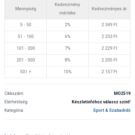
Kedvezmény
Mennyiség
Kedvezményes ár
mértéke
5 - 50
2%
2 349
Ft
51 - 100
6%
2 253
Ft
101 - 200
7%
2 229
Ft
201 - 500
8%
2 205
Ft
501 +
10%
2 157
Ft
Cikkszám:
MO2519
Elérhetőség:
Készletinfóhoz válassz színt!
Kategória:
Sport & Szabadidő