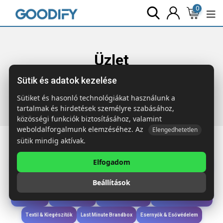
0
Üzlet
Sütik és adatok kezelése
Főoldal
Termékek
Sport & Szabadidő
MOBIBOLSA
Keresztpántos telefon tartó
Sütiket és hasonló technológiákat használunk a
tartalmak és hirdetések személyre szabásához,
közösségi funkciók biztosításához, valamint
weboldalforgalmunk elemzéséhez. Az
Elengedhetetlen
sütik mindig aktívak.
Elfogadom
Iroda & Írás
Táskák & Utazás
Étkezés & Ivás
Szóróajándék & Szerszám
Beállítások
Technológia & Kiegészítők
Wellness & Ápolás
Sport & Szabadidő
Újdonságok
Karácsony & Tél
Gyerekek & játékok
Ruházat & Kiegészítők
Textil & Kiegészítők
Last Minute Brandbox
Esernyők & Esővédelem