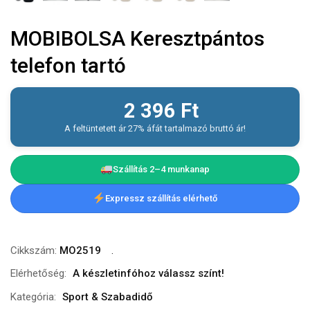
MOBIBOLSA Keresztpántos
telefon tartó
2 396
Ft
A feltüntetett ár 27% áfát tartalmazó bruttó ár!
Szállítás 2–4 munkanap
Expressz szállítás elérhető
Cikkszám:
MO2519
Elérhetőség:
A készletinfóhoz válassz színt!
Kategória:
Sport & Szabadidő