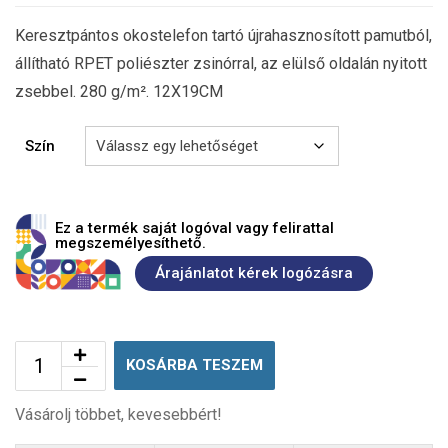
Keresztpántos okostelefon tartó újrahasznosított pamutból,
állítható RPET poliészter zsinórral, az elülső oldalán nyitott
zsebbel. 280 g/m². 12X19CM
Szín
Ez a termék saját logóval vagy felirattal
megszemélyesíthető.
Árajánlatot kérek logózásra
KOSÁRBA TESZEM
Vásárolj többet, kevesebbért!