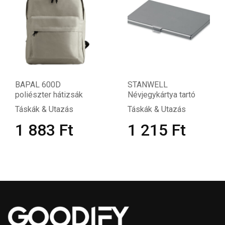
BAPAL 600D
STANWELL
poliészter hátizsák
Névjegykártya tartó
Táskák & Utazás
Táskák & Utazás
1 883
Ft
1 215
Ft