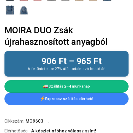
MOIRA DUO Zsák
újrahasznosított anyagból
906
Ft
–
965
Ft
A feltüntetett ár 27% áfát tartalmazó bruttó ár!
Szállítás 2–4 munkanap
Expressz szállítás elérhető
Cikkszám:
MO9603
Elérhetőség:
A készletinfóhoz válassz színt!