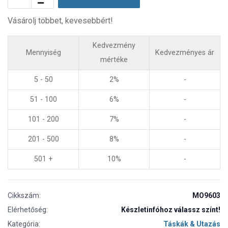
Vásárolj többet, kevesebbért!
Kedvezmény
Mennyiség
Kedvezményes ár
mértéke
5 - 50
2%
-
51 - 100
6%
-
101 - 200
7%
-
201 - 500
8%
-
501 +
10%
-
Cikkszám:
MO9603
Elérhetőség:
Készletinfóhoz válassz színt!
Kategória:
Táskák & Utazás