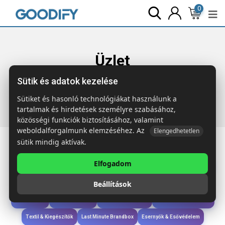
0
Üzlet
Sütik és adatok kezelése
Főoldal
Termékek
Táskák & Utazás
MOIRA DUO Zsák
újrahasznosított anyagból
Sütiket és hasonló technológiákat használunk a
tartalmak és hirdetések személyre szabásához,
közösségi funkciók biztosításához, valamint
weboldalforgalmunk elemzéséhez. Az
Elengedhetetlen
sütik mindig aktívak.
Elfogadom
Iroda & Írás
Táskák & Utazás
Étkezés & Ivás
Szóróajándék & Szerszám
Beállítások
Technológia & Kiegészítők
Wellness & Ápolás
Sport & Szabadidő
Újdonságok
Karácsony & Tél
Gyerekek & játékok
Ruházat & Kiegészítők
Textil & Kiegészítők
Last Minute Brandbox
Esernyők & Esővédelem