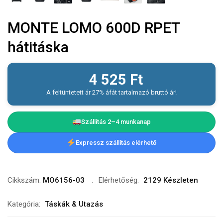
MONTE LOMO 600D RPET
hátitáska
4 525
Ft
A feltüntetett ár 27% áfát tartalmazó bruttó ár!
Szállítás 2–4 munkanap
Expressz szállítás elérhető
Cikkszám:
MO6156-03
Elérhetőség:
2129 Készleten
Kategória:
Táskák & Utazás