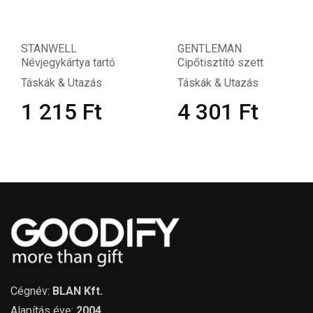
STANWELL
GENTLEMAN
Névjegykártya tartó
Cipőtisztító szett
Táskák & Utazás
Táskák & Utazás
1 215
Ft
4 301
Ft
Cégnév:
BLAN Kft.
Alapítás éve:
2004