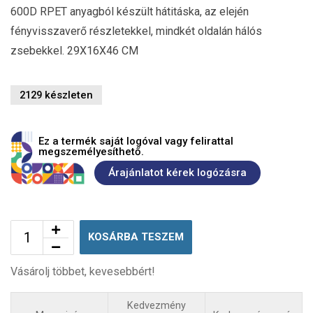
600D RPET anyagból készült hátitáska, az elején
fényvisszaverő részletekkel, mindkét oldalán hálós
zsebekkel. 29X16X46 CM
2129 készleten
Ez a termék saját logóval vagy felirattal
megszemélyesíthető.
Árajánlatot kérek logózásra
KOSÁRBA TESZEM
Vásárolj többet, kevesebbért!
Kedvezmény