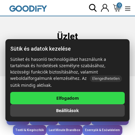
0
Üzlet
Sütik és adatok kezelése
Főoldal
Termékek
Táskák & Utazás
MONTE LOMO 600D
RPET hátitáska
Sütiket és hasonló technológiákat használunk a
tartalmak és hirdetések személyre szabásához,
közösségi funkciók biztosításához, valamint
weboldalforgalmunk elemzéséhez. Az
Elengedhetetlen
sütik mindig aktívak.
Elfogadom
Iroda & Írás
Táskák & Utazás
Étkezés & Ivás
Szóróajándék & Szerszám
Beállítások
Technológia & Kiegészítők
Wellness & Ápolás
Sport & Szabadidő
Újdonságok
Karácsony & Tél
Gyerekek & játékok
Ruházat & Kiegészítők
Textil & Kiegészítők
Last Minute Brandbox
Esernyők & Esővédelem