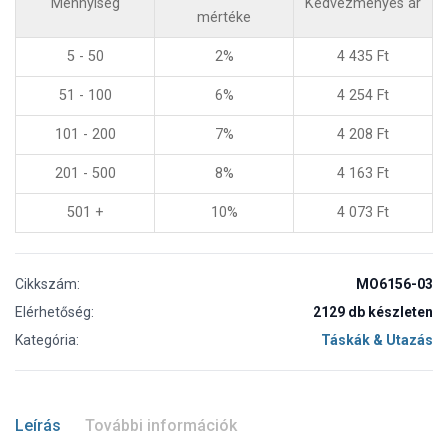
Mennyiség
Kedvezményes ár
mértéke
5 - 50
2%
4 435
Ft
51 - 100
6%
4 254
Ft
101 - 200
7%
4 208
Ft
201 - 500
8%
4 163
Ft
501 +
10%
4 073
Ft
Cikkszám:
MO6156-03
Elérhetőség:
2129 db készleten
Kategória:
Táskák & Utazás
Leírás
További információk