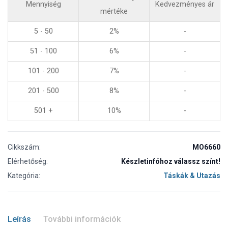
Mennyiség
Kedvezményes ár
mértéke
5 - 50
2%
-
51 - 100
6%
-
101 - 200
7%
-
201 - 500
8%
-
501 +
10%
-
Cikkszám:
MO6660
Elérhetőség:
Készletinfóhoz válassz színt!
Kategória:
Táskák & Utazás
Leírás
További információk