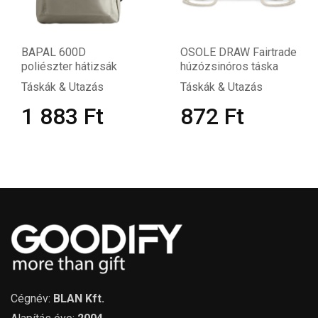
BAPAL 600D
OSOLE DRAW Fairtrade
poliészter hátizsák
húzózsinóros táska
Táskák & Utazás
Táskák & Utazás
1 883
Ft
872
Ft
Cégnév:
BLAN Kft.