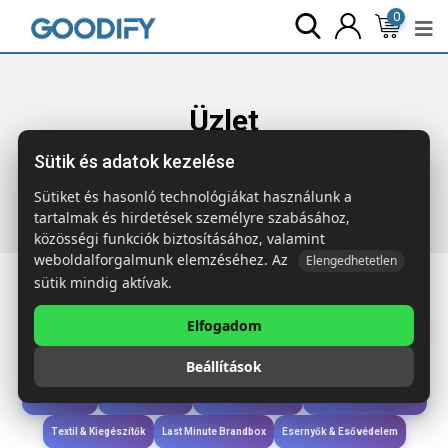
0
Üzlet
Sütik és adatok kezelése
Főoldal
Termékek
Táskák & Utazás
NATA RPET filc
bevásárlótáska
Sütiket és hasonló technológiákat használunk a
tartalmak és hirdetések személyre szabásához,
közösségi funkciók biztosításához, valamint
weboldalforgalmunk elemzéséhez. Az
Elengedhetetlen
sütik mindig aktívak.
Elfogadom
Iroda & Írás
Táskák & Utazás
Étkezés & Ivás
Szóróajándék & Szerszám
Beállítások
Technológia & Kiegészítők
Wellness & Ápolás
Sport & Szabadidő
Újdonságok
Karácsony & Tél
Gyerekek & játékok
Ruházat & Kiegészítők
Textil & Kiegészítők
Last Minute Brandbox
Esernyők & Esővédelem