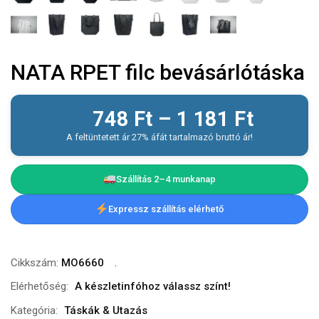
NATA RPET filc bevásárlótáska
748
Ft
–
1 181
Ft
A feltüntetett ár 27% áfát tartalmazó bruttó ár!
Szállítás 2–4 munkanap
Expressz szállítás elérhető
Cikkszám:
MO6660
Elérhetőség:
A készletinfóhoz válassz színt!
Kategória:
Táskák & Utazás