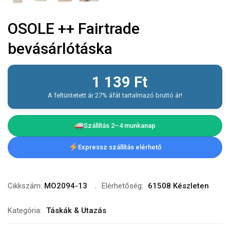
OSOLE ++ Fairtrade
bevásárlótáska
1 139
Ft
A feltüntetett ár 27% áfát tartalmazó bruttó ár!
Szállítás 2–4 munkanap
Expressz szállítás elérhető
Cikkszám:
MO2094-13
Elérhetőség:
61508 Készleten
Kategória:
Táskák & Utazás