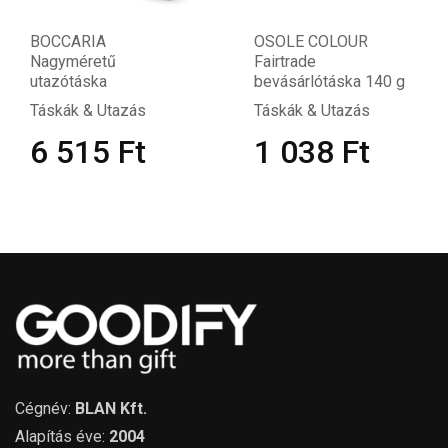
BOCCARIA
OSOLE COLOUR
Nagyméretű
Fairtrade
utazótáska
bevásárlótáska 140 g
Táskák & Utazás
Táskák & Utazás
6 515
Ft
1 038
Ft
Cégnév:
BLAN Kft.
Alapítás éve:
2004