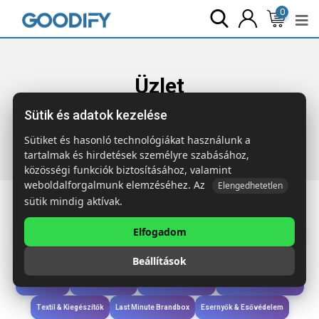
0
Üzlet
Sütik és adatok kezelése
Főoldal
Termékek
Táskák & Utazás
OSOLE ++ Fairtrade
bevásárlótáska
Sütiket és hasonló technológiákat használunk a
tartalmak és hirdetések személyre szabásához,
közösségi funkciók biztosításához, valamint
weboldalforgalmunk elemzéséhez. Az
Elengedhetetlen
sütik mindig aktívak.
Elfogadom
Iroda & Írás
Táskák & Utazás
Étkezés & Ivás
Szóróajándék & Szerszám
Beállítások
Technológia & Kiegészítők
Wellness & Ápolás
Sport & Szabadidő
Újdonságok
Karácsony & Tél
Gyerekek & játékok
Ruházat & Kiegészítők
Textil & Kiegészítők
Last Minute Brandbox
Esernyők & Esővédelem