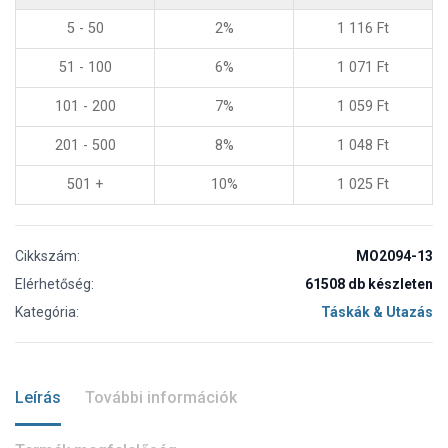
5 - 50
2%
1 116
Ft
51 - 100
6%
1 071
Ft
101 - 200
7%
1 059
Ft
201 - 500
8%
1 048
Ft
501 +
10%
1 025
Ft
Cikkszám:
MO2094-13
Elérhetőség:
61508 db készleten
Kategória:
Táskák & Utazás
Leírás
További információk