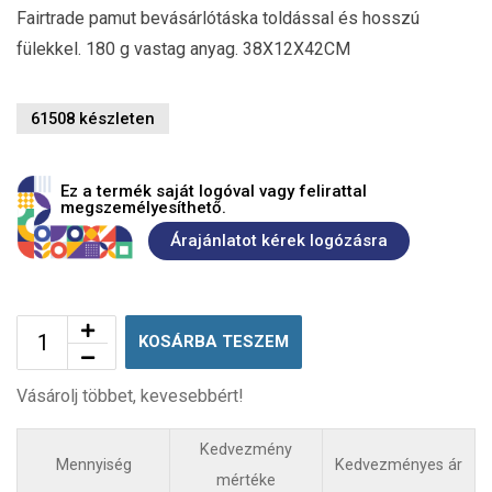
Fairtrade pamut bevásárlótáska toldással és hosszú
fülekkel. 180 g vastag anyag. 38X12X42CM
61508 készleten
Ez a termék saját logóval vagy felirattal
megszemélyesíthető.
Árajánlatot kérek logózásra
KOSÁRBA TESZEM
Vásárolj többet, kevesebbért!
Kedvezmény
Mennyiség
Kedvezményes ár
mértéke