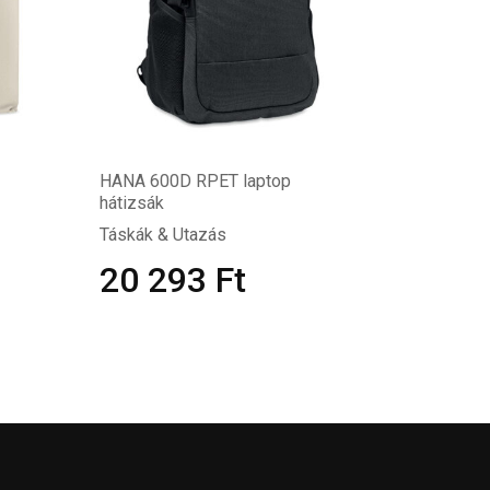
HANA 600D RPET laptop
hátizsák
Táskák & Utazás
20 293
Ft