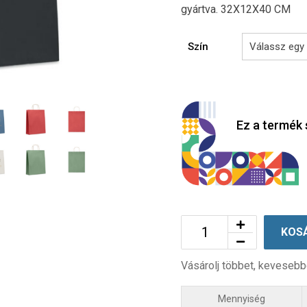
gyártva. 32X12X40 CM
Szín
Ez a termék 
KOS
Vásárolj többet, kevesebb
Mennyiség