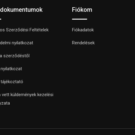
 dokumentumok
Fiókom
nos Szerződési Feltételek
Fiókadatok
delmi nyilatkozat
Rendelések
 a szerződéstől
i nyilatkozat
i tájékoztató
 vett küldemények kezelési
yzata