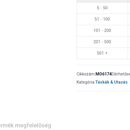
5 - 50
51 - 100
101 - 200
201 - 500
501 +
Cikkszám:
MO6174
Elérhetős
Kategória:
Táskák & Utazás
rmék megfelelőség