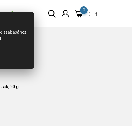
0
0
Ft
r
ESG
re szabásához,
z
sak, 90 g