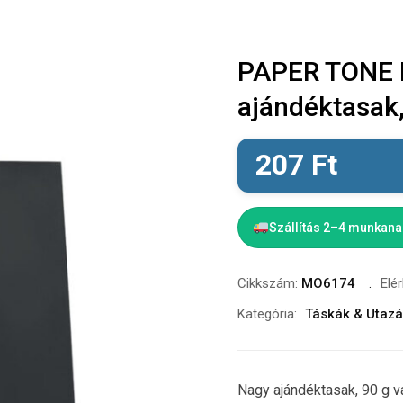
PAPER TONE L
ajándéktasak,
207
Ft
Szállítás 2–4 munkan
Cikkszám:
MO6174
Elé
Kategória:
Táskák & Utaz
Nagy ajándéktasak, 90 g v