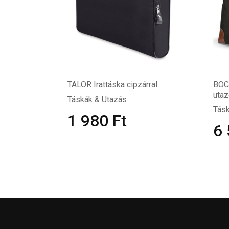
TALOR Irattáska cipzárral
BOC
utaz
Táskák & Utazás
Tásk
1 980
Ft
6