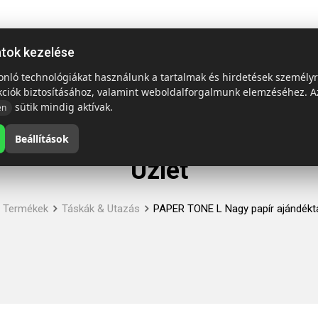
ap
Termékek
Emblémázás és szállítás
Tech = Kedvező á
atok kezelése
sonló technológiákat használunk a tartalmak és hirdetések személy
kciók biztosításához, valamint weboldalforgalmunk elemzéséhez. A
sütik mindig aktívak.
en
Beállítások
Üzlet
Termékek
Táskák & Utazás
PAPER TONE L Nagy papír ajándékta