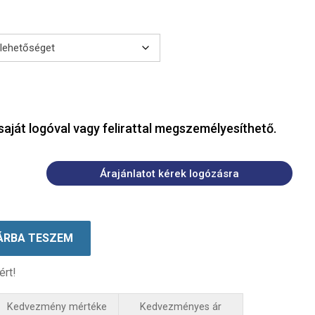
saját logóval vagy felirattal megszemélyesíthető.
Árajánlatot kérek logózásra
ÁRBA TESZEM
ért!
Kedvezmény mértéke
Kedvezményes ár