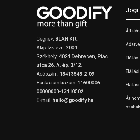
Jogi
Általá
Cégnév:
BLAN Kft.
Adatvé
Alapítás éve:
2004
Székhely:
4024 Debrecen, Piac
Elállás
utca 26. A. ép. 3/12.
Elállás
Adószám:
13413543-2-09
Bankszámlaszám:
11600006-
Elállás
00000000-13410502
Át nem
E-mail:
hello@goodify.hu
szabál