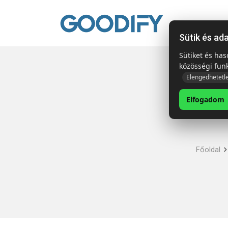
Kezdől
Sütik és ad
Sütiket és ha
közösségi fun
Elengedhetetl
Elfogadom
Főoldal