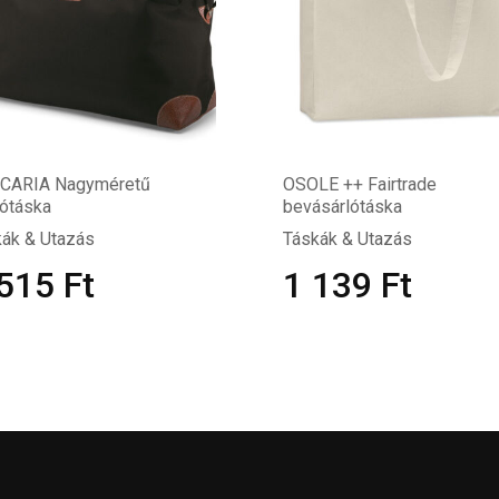
CARIA Nagyméretű
OSOLE ++ Fairtrade
ótáska
bevásárlótáska
ák & Utazás
Táskák & Utazás
 515
Ft
1 139
Ft