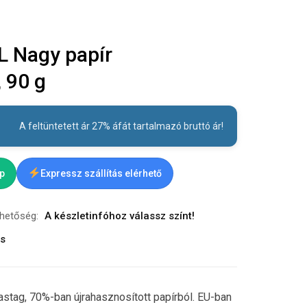
 Nagy papír
 90 g
A feltüntetett ár 27% áfát tartalmazó bruttó ár!
ap
Expressz szállítás elérhető
rhetőség:
A készletinfóhoz válassz színt!
ás
astag, 70%-ban újrahasznosított papírból. EU-ban