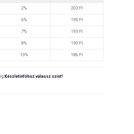
2%
203
Ft
6%
195
Ft
7%
193
Ft
8%
190
Ft
10%
186
Ft
ég:
Készletinfóhoz válassz színt!