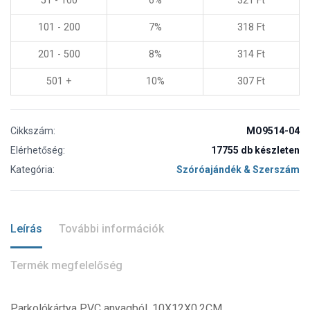
51 - 100
6%
321
Ft
101 - 200
7%
318
Ft
201 - 500
8%
314
Ft
501 +
10%
307
Ft
Cikkszám:
MO9514-04
Elérhetőség:
17755 db készleten
Kategória:
Szóróajándék & Szerszám
Leírás
További információk
Termék megfelelőség
Parkolókártya PVC anyagból. 10X12X0.2CM