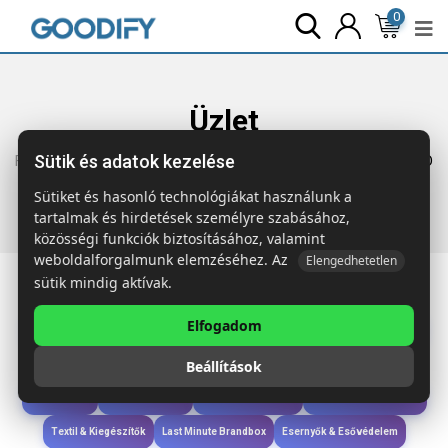
0
Üzlet
Sütik és adatok kezelése
Főoldal
Termékek
Szóróajándék & Szerszám
PARKCARD
PVC parkolókártya.
Sütiket és hasonló technológiákat használunk a
tartalmak és hirdetések személyre szabásához,
közösségi funkciók biztosításához, valamint
weboldalforgalmunk elemzéséhez. Az
Elengedhetetlen
sütik mindig aktívak.
Elfogadom
Iroda & Írás
Táskák & Utazás
Étkezés & Ivás
Szóróajándék & Szerszám
Beállítások
Technológia & Kiegészítők
Wellness & Ápolás
Sport & Szabadidő
Újdonságok
Karácsony & Tél
Gyerekek & játékok
Ruházat & Kiegészítők
Textil & Kiegészítők
Last Minute Brandbox
Esernyők & Esővédelem