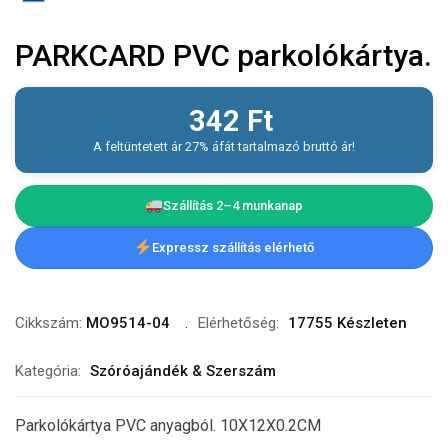
PARKCARD PVC parkolókártya.
342
Ft
A feltüntetett ár 27% áfát tartalmazó bruttó ár!
Szállítás 2–4 munkanap
Expressz szállítás elérhető
Cikkszám:
MO9514-04
Elérhetőség:
17755 Készleten
Kategória:
Szóróajándék & Szerszám
Parkolókártya PVC anyagból. 10X12X0.2CM