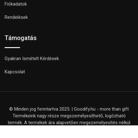
Fiókadatok
Rendelések
Támogatás
Gyakran Ismételt Kérdések
Kapcsolat
© Minden jog fenntartva 2025. | Goodify.hu - more than gift
Termékeink nagy része megszemélyesíthető, logózható
termék. A termékek ára alapvetően megszemélyesítés nélkül
értendő, kivéve, ha ezt külön nem jelezzük a termék adatlapján.