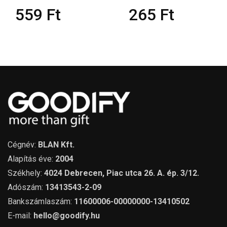
559
Ft
265
Ft
Cégnév:
BLAN Kft.
Alapítás éve:
2004
Székhely:
4024 Debrecen, Piac utca 26. A. ép. 3/12.
Adószám:
13413543-2-09
Bankszámlaszám:
11600006-00000000-13410502
E-mail:
hello@goodify.hu