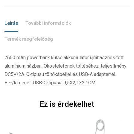
Leírás
További információk
Termék megfelelőség
2600 mAh powerbank külső akkumulátor újrahasznosított
alumínium házban. Okostelefonok töltéséhez, teljesítmény
DC5V/2A. C-típusú töltőkábellel és USB-A adapterrel.
Be-/kimenet: USB-C-típusú. 9,5X2,1X2,1CM
Ez is érdekelhet