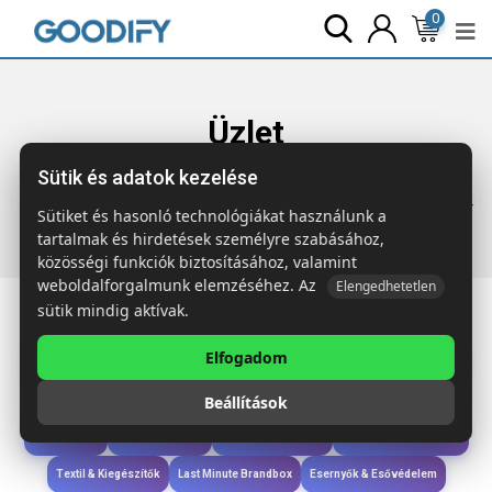
0
Üzlet
Sütik és adatok kezelése
Főoldal
Termékek
Technológia &
Kiegészítők
POWERALUC 2600 mAh powerbank akkumulátor
Sütiket és hasonló technológiákat használunk a
tartalmak és hirdetések személyre szabásához,
közösségi funkciók biztosításához, valamint
weboldalforgalmunk elemzéséhez. Az
Elengedhetetlen
sütik mindig aktívak.
Elfogadom
Iroda & Írás
Táskák & Utazás
Étkezés & Ivás
Szóróajándék & Szerszám
Beállítások
Technológia & Kiegészítők
Wellness & Ápolás
Sport & Szabadidő
Újdonságok
Karácsony & Tél
Gyerekek & játékok
Ruházat & Kiegészítők
Textil & Kiegészítők
Last Minute Brandbox
Esernyők & Esővédelem