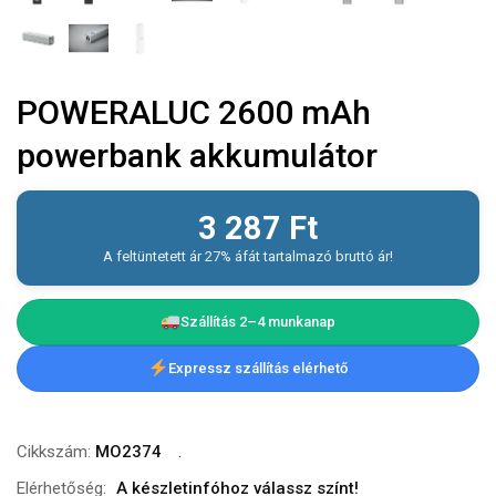
POWERALUC 2600 mAh
powerbank akkumulátor
3 287
Ft
A feltüntetett ár 27% áfát tartalmazó bruttó ár!
Szállítás 2–4 munkanap
Expressz szállítás elérhető
Cikkszám:
MO2374
Elérhetőség:
A készletinfóhoz válassz színt!