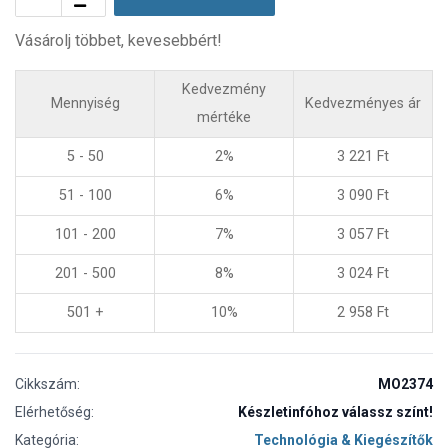
Vásárolj többet, kevesebbért!
Kedvezmény
Mennyiség
Kedvezményes ár
mértéke
5 - 50
2%
3 221
Ft
51 - 100
6%
3 090
Ft
101 - 200
7%
3 057
Ft
201 - 500
8%
3 024
Ft
501 +
10%
2 958
Ft
Cikkszám:
MO2374
Elérhetőség:
Készletinfóhoz válassz színt!
Kategória:
Technológia & Kiegészítők