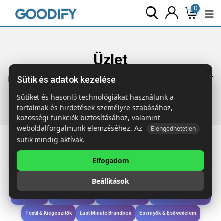
0
Üzlet
Sütik és adatok kezelése
Főoldal
Termékek
Technológia & Kiegészítők
POWLIGHT
5000 mAh powerbank COB fénnyel
Sütiket és hasonló technológiákat használunk a
tartalmak és hirdetések személyre szabásához,
közösségi funkciók biztosításához, valamint
weboldalforgalmunk elemzéséhez. Az
Elengedhetetlen
sütik mindig aktívak.
Elfogadom
Iroda & Írás
Táskák & Utazás
Étkezés & Ivás
Szóróajándék & Szerszám
Beállítások
Technológia & Kiegészítők
Wellness & Ápolás
Sport & Szabadidő
Újdonságok
Karácsony & Tél
Gyerekek & játékok
Ruházat & Kiegészítők
Textil & Kiegészítők
Last Minute Brandbox
Esernyők & Esővédelem