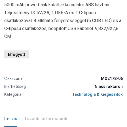
5000 mAh powerbank külső akkumulátor ABS házban.
Teljesítmény DC5V/2A, 1 USB-A és 1 C-típusú
csatlakozóval. 4 állítható fényerősséggel (6 COB LED) és a
C-típusú csatlakozós, beépített USB kábellel. 9,8X2,9X2,8
CM
Elfogyott
Cikkszám:
MO2178-06
Elérhetőség:
Nincs raktáron
Kategória:
Technológia & Kiegészítők
Leírás
További információk