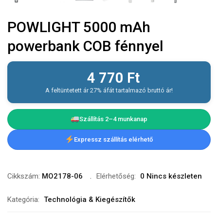
POWLIGHT 5000 mAh
powerbank COB fénnyel
4 770
Ft
A feltüntetett ár 27% áfát tartalmazó bruttó ár!
Szállítás 2–4 munkanap
Expressz szállítás elérhető
Cikkszám:
MO2178-06
Elérhetőség:
0 Nincs készleten
Kategória:
Technológia & Kiegészítők