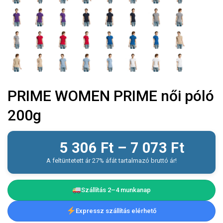
PRIME WOMEN PRIME női póló
200g
5 306
Ft
–
7 073
Ft
A feltüntetett ár 27% áfát tartalmazó bruttó ár!
Szállítás 2–4 munkanap
Expressz szállítás elérhető