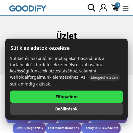
0
Üzlet
Sütik és adatok kezelése
Főoldal
Termékek
Ruházat & Kiegészítők
PRIME WOMEN
PRIME női póló 200g
Sütiket és hasonló technológiákat használunk a
tartalmak és hirdetések személyre szabásához,
közösségi funkciók biztosításához, valamint
weboldalforgalmunk elemzéséhez. Az
Elengedhetetlen
sütik mindig aktívak.
Elfogadom
Iroda & Írás
Táskák & Utazás
Étkezés & Ivás
Szóróajándék & Szerszám
Beállítások
Technológia & Kiegészítők
Wellness & Ápolás
Sport & Szabadidő
Újdonságok
Karácsony & Tél
Gyerekek & játékok
Ruházat & Kiegészítők
Textil & Kiegészítők
Last Minute Brandbox
Esernyők & Esővédelem