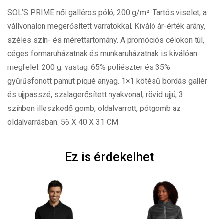
SOL’S PRIME női galléros póló, 200 g/m². Tartós viselet, a
vállvonalon megerősített varratokkal. Kiváló ár-érték arány,
széles szín- és mérettartomány. A promóciós célokon túl,
céges formaruházatnak és munkaruházatnak is kiválóan
megfelel. 200 g. vastag, 65% poliészter és 35%
gyűrűsfonott pamut piqué anyag. 1×1 kötésű bordás gallér
és ujjpasszé, szalagerősített nyakvonal, rövid ujjú, 3
színben illeszkedő gomb, oldalvarrott, pótgomb az
oldalvarrásban. 56 X 40 X 31 CM
Ez is érdekelhet