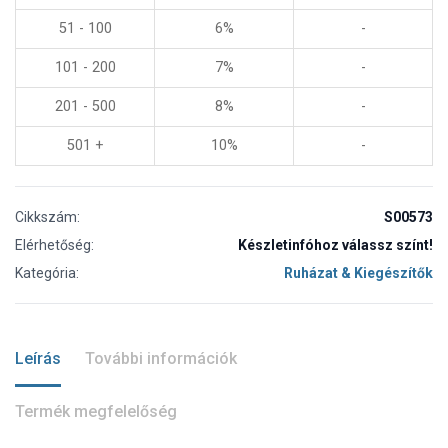
51 - 100
6%
-
101 - 200
7%
-
201 - 500
8%
-
501 +
10%
-
Cikkszám:
S00573
Elérhetőség:
Készletinfóhoz válassz színt!
Kategória:
Ruházat & Kiegészítők
Leírás
További információk
Termék megfelelőség