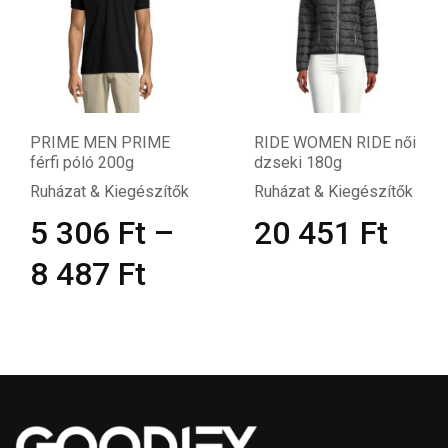
RIDE WOMEN RIDE női
REGENT FIT REGENT
dzseki 180g
FIT FÉRFI 150g
Ruházat & Kiegészítők
Ruházat & Kiegészítők
20 451
Ft
1 701
Ft
–
1 977
Ft