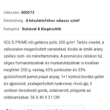
Cikkszám:
S00573
Elérhetőség:
A készletinfóhoz válassz színt!
Kategória:
Ruházat & Kiegészítők
SOL’S PRIME női galléros póló, 200 g/m². Tartós viselet, a
vállvonalon megerősített varratokkal. Kiváló ár-érték arány,
széles szín- és mérettartomány. A promóciós célokon túl,
céges formaruházatnak és munkaruházatnak is kiválóan
megfelel. 200 g. vastag, 65% poliészter és 35%
gyűrűsfonott pamut piqué anyag. 1×1 kötésű bordás gallér
és ujjpasszé, szalagerősített nyakvonal, rövid ujjú, 3
színben illeszkedő gomb, oldalvarrott, pótgomb az
oldalvarrásban. 56 X 40 X 31 CM