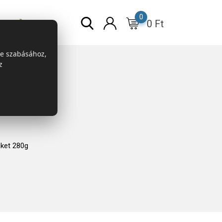
0
0
Ft
r
ESG
re szabásához,
z
ket 280g