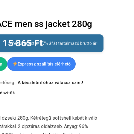
CE men ss jacket 280g
–
15 865
Ft
A feltüntetett ár 27% áfát tartalmazó bruttó ár!
ap
Expressz szállítás elérhető
hetőség:
A készletinfóhoz válassz színt!
észítők
 dzseki 280g. Kétrétegű softshell kabát kiváló
zárakkal. 2 cipzáras oldalzseb. Anyag: 96%