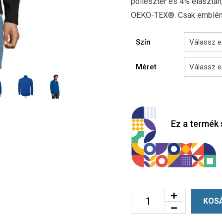
poliészter és 4% elasztán,
OEKO-TEX®. Csak emblémá
Szín
Méret
Ez a termék 
KOS