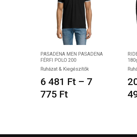
PASADENA MEN PASADENA
RIDE
FÉRFI POLO 200
180
Ruházat & Kiegészítők
Ruhá
6 481
Ft
–
7
2
775
Ft
4