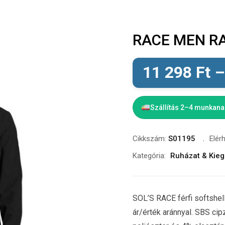
RACE MEN RA
11 298
Ft
Szállítás 2–4 munkan
Cikkszám:
S01195
Elér
Kategória:
Ruházat & Kieg
SOL’S RACE férfi softshell
ár/érték aránnyal. SBS cip