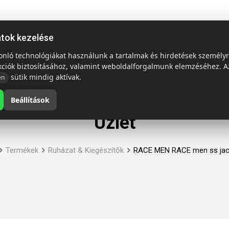
ap
Termékek
Emblémázás és szállítás
Tech = Kedvező á
atok kezelése
sonló technológiákat használunk a tartalmak és hirdetések személy
kciók biztosításához, valamint weboldalforgalmunk elemzéséhez. A
sütik mindig aktívak.
en
Beállítások
Üzlet
Termékek
Ruházat & Kiegészítők
RACE MEN RACE men ss jac