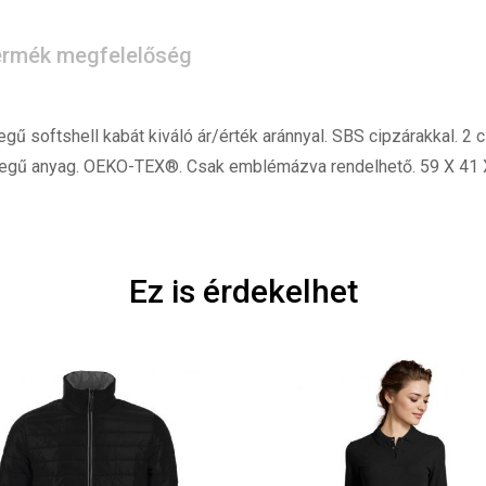
rmék megfelelőség
gű softshell kabát kiváló ár/érték aránnyal. SBS cipzárakkal. 2
rétegű anyag. OEKO-TEX®. Csak emblémázva rendelhető. 59 X 41
Ez is érdekelhet