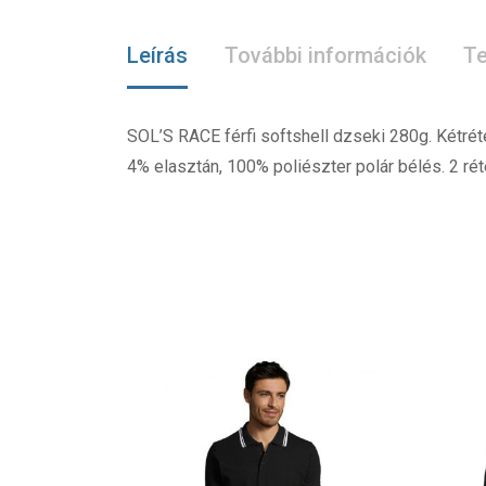
Leírás
További információk
Te
SOL’S RACE férfi softshell dzseki 280g. Kétréte
4% elasztán, 100% poliészter polár bélés. 2 