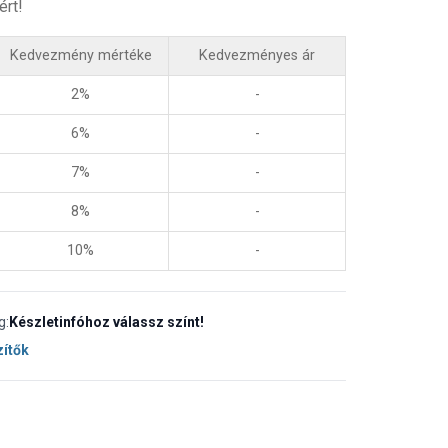
ért!
Kedvezmény mértéke
Kedvezményes ár
2%
-
6%
-
7%
-
8%
-
10%
-
g:
Készletinfóhoz válassz színt!
zítők