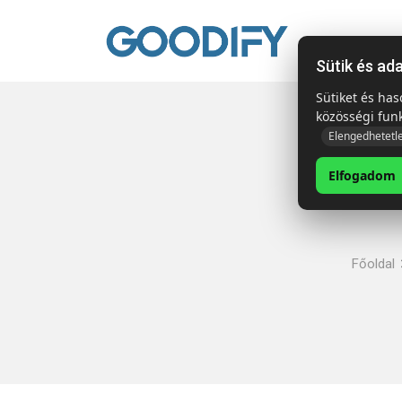
Kezdől
Sütik és ad
Sütiket és ha
közösségi fun
Elengedhetetl
Elfogadom
Főoldal