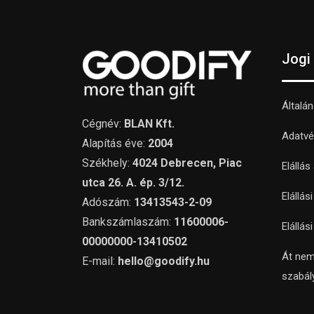
Jogi
Általá
Cégnév:
BLAN Kft.
Adatvé
Alapítás éve:
2004
Székhely:
4024 Debrecen, Piac
Elállás
utca 26. A. ép. 3/12.
Elállás
Adószám:
13413543-2-09
Bankszámlaszám:
11600006-
Elállás
00000000-13410502
Át nem
E-mail:
hello@goodify.hu
szabál