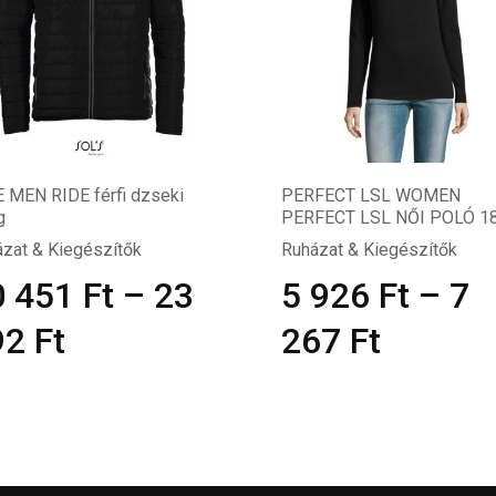
 MEN RIDE férfi dzseki
PERFECT LSL WOMEN
g
PERFECT LSL NŐI POLÓ 1
zat & Kiegészítők
Ruházat & Kiegészítők
0 451
Ft
–
23
5 926
Ft
–
7
92
Ft
267
Ft