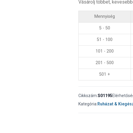
Vásárolj többet, kevesebb
Mennyiség
5 - 50
51 - 100
101 - 200
201 - 500
501 +
Cikkszám:
S01195
Elérhetősé
Kategória:
Ruházat & Kiegés