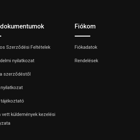
 dokumentumok
Fiókom
nos Szerződési Feltételek
Fiókadatok
delmi nyilatkozat
Rendelések
 a szerződéstől
i nyilatkozat
i tájékoztató
 vett küldemények kezelési
yzata