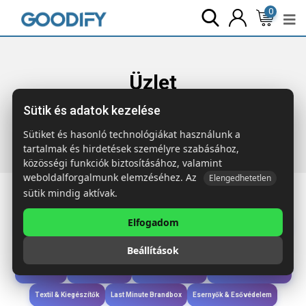
0
Üzlet
Sütik és adatok kezelése
Főoldal
Termékek
Szóróajándék & Szerszám
PULRIC
Visszahúzható kártyatartó
Sütiket és hasonló technológiákat használunk a
tartalmak és hirdetések személyre szabásához,
közösségi funkciók biztosításához, valamint
weboldalforgalmunk elemzéséhez. Az
Elengedhetetlen
sütik mindig aktívak.
Elfogadom
Iroda & Írás
Táskák & Utazás
Étkezés & Ivás
Szóróajándék & Szerszám
Beállítások
Technológia & Kiegészítők
Wellness & Ápolás
Sport & Szabadidő
Újdonságok
Karácsony & Tél
Gyerekek & játékok
Ruházat & Kiegészítők
Textil & Kiegészítők
Last Minute Brandbox
Esernyők & Esővédelem