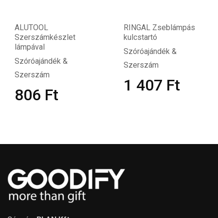
ALUTOOL
RINGAL Zseblámpás
Szerszámkészlet
kulcstartó
lámpával
Szóróajándék &
Szóróajándék &
Szerszám
Szerszám
1 407
Ft
806
Ft