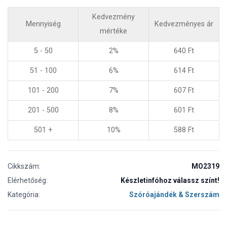
Kedvezmény
Mennyiség
Kedvezményes ár
mértéke
5 - 50
2%
640
Ft
51 - 100
6%
614
Ft
101 - 200
7%
607
Ft
201 - 500
8%
601
Ft
501 +
10%
588
Ft
Cikkszám:
MO2319
Elérhetőség:
Készletinfóhoz válassz színt!
Kategória:
Szóróajándék & Szerszám