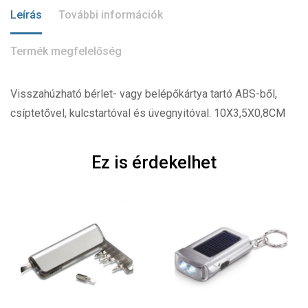
Leírás
További információk
Termék megfelelőség
Visszahúzható bérlet- vagy belépőkártya tartó ABS-ből,
csíptetővel, kulcstartóval és üvegnyitóval. 10X3,5X0,8CM
Ez is érdekelhet