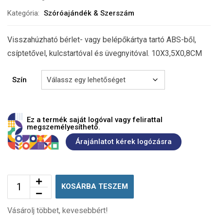
Kategória:
Szóróajándék & Szerszám
Visszahúzható bérlet- vagy belépőkártya tartó ABS-ből,
csíptetővel, kulcstartóval és üvegnyitóval. 10X3,5X0,8CM
Szín
Ez a termék saját logóval vagy felirattal
megszemélyesíthető.
Árajánlatot kérek logózásra
KOSÁRBA TESZEM
Vásárolj többet, kevesebbért!