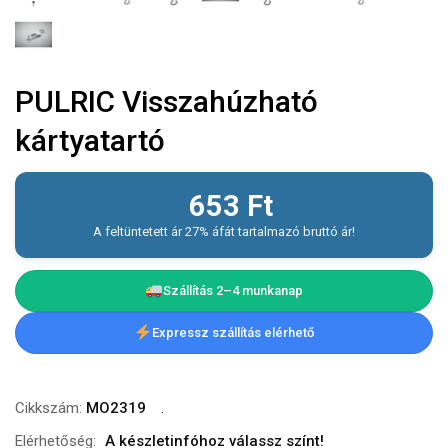
PULRIC Visszahúzható
kártyatartó
653
Ft
A feltüntetett ár 27% áfát tartalmazó bruttó ár!
Szállítás 2–4 munkanap
Expressz szállítás elérhető
Cikkszám:
MO2319
Elérhetőség:
A készletinfóhoz válassz színt!