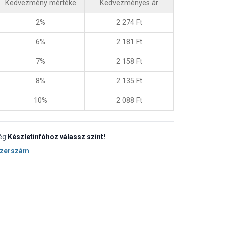
Kedvezmény mértéke
Kedvezményes ár
2%
2 274
Ft
6%
2 181
Ft
7%
2 158
Ft
8%
2 135
Ft
10%
2 088
Ft
ég:
Készletinfóhoz válassz színt!
Szerszám