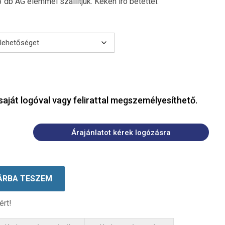
 AG elemmel szállítjuk. Kéken író betéttel.
saját logóval vagy felirattal megszemélyesíthető.
Árajánlatot kérek logózásra
ÁRBA TESZEM
ért!