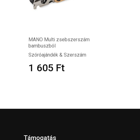
MANO Multi zsebszerszám
bambuszból
Szóróajándék & Szerszám
1 605
Ft
Támogatás