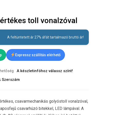
rtékes toll vonalzóval
A feltüntetett ár 27% áfát tartalmazó bruttó ár!
ap
Expressz szállítás elérhető
rhetőség:
A készletinfóhoz válassz színt!
& Szerszám
rtékes, csavarmechanikás golyóstoll vonalzóval,
 laposfejű csavarhúzó bitekkel, LED lámpával. A