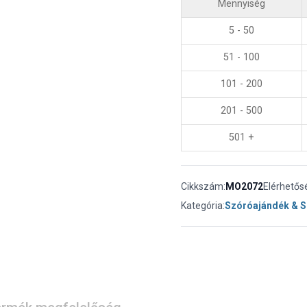
Mennyiség
5 - 50
51 - 100
101 - 200
201 - 500
501 +
Cikkszám:
MO2072
Elérhetős
Kategória:
Szóróajándék & 