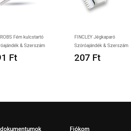
ROBS Fém kulcstartó
FINCLEY Jégkaparó
róajándék & Szerszám
Szóróajándék & Szerszám
91
Ft
207
Ft
 dokumentumok
Fiókom