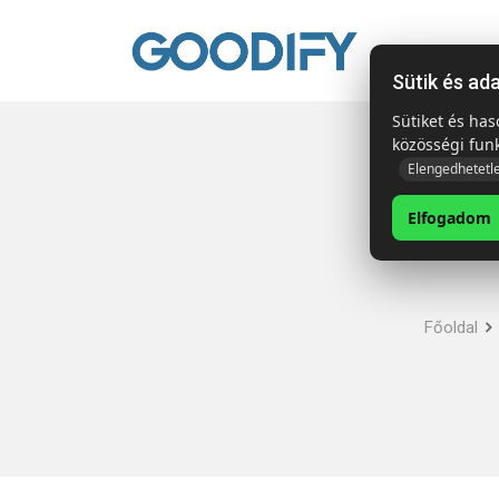
Kezdől
Sütik és ad
Sütiket és ha
közösségi fun
Elengedhetetl
Elfogadom
Főoldal