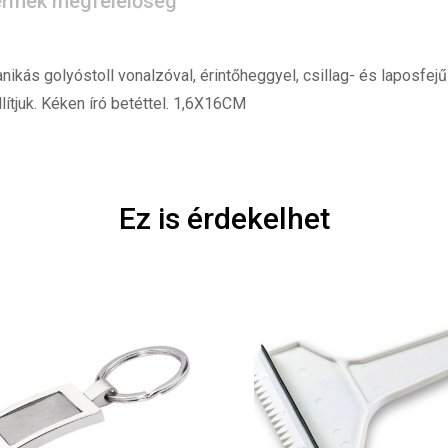
rmék megfelelőség
ás golyóstoll vonalzóval, érintőheggyel, csillag- és laposfejű
juk. Kéken író betéttel. 1,6X16CM
Ez is érdekelhet