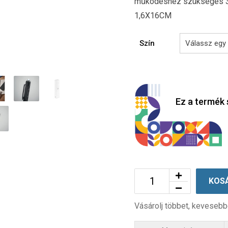
működéshez szükséges 3 db
1,6X16CM
Szín
Ez a termék 
KOS
Vásárolj többet, kevesebb