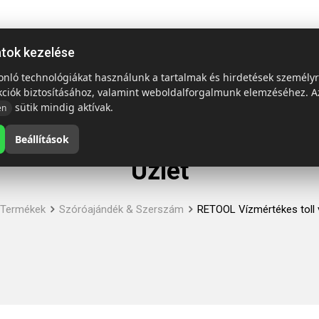
ap
Termékek
Emblémázás és szállítás
Tech = Kedvező á
atok kezelése
sonló technológiákat használunk a tartalmak és hirdetések személy
kciók biztosításához, valamint weboldalforgalmunk elemzéséhez. A
sütik mindig aktívak.
en
Beállítások
Üzlet
Termékek
Szóróajándék & Szerszám
RETOOL Vízmértékes toll 