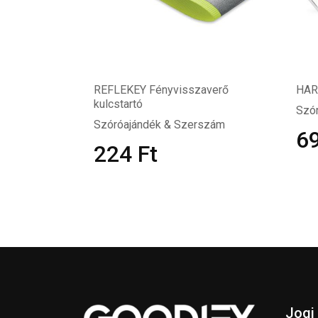
REFLEKEY Fényvisszaverő
HAR
kulcstartó
Szó
Szóróajándék & Szerszám
6
224
Ft
Jogi