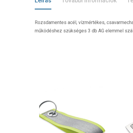
Leírás
További információk
Te
Rozsdamentes acél, vízmértékes, csavarmechanik
működéshez szükséges 3 db AG elemmel szállít