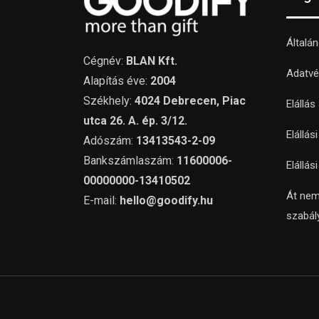
Általá
Cégnév:
BLAN Kft.
Adatvé
Alapítás éve:
2004
Székhely:
4024 Debrecen, Piac
Elállás
utca 26. A. ép. 3/12.
Elállás
Adószám:
13413543-2-09
Bankszámlaszám:
11600006-
Elállás
00000000-13410502
Át nem
E-mail:
hello@goodify.hu
szabál