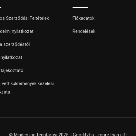
nos Szerződési Feltételek
Fiókadatok
delmi nyilatkozat
Rendelések
 a szerződéstől
i nyilatkozat
i tájékoztató
 vett küldemények kezelési
yzata
© Minden jog fenntartva 2025. | Goodify.hu - more than gift