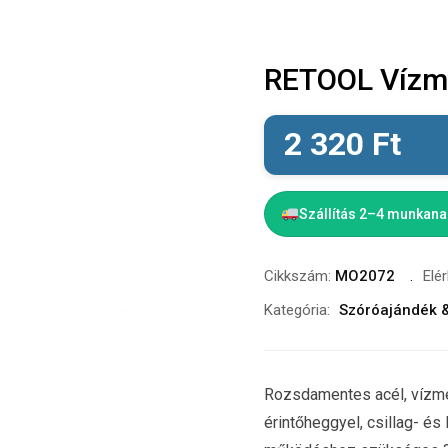
RETOOL Vízmé
2 320
Ft
Szállítás 2–4 munkan
Cikkszám:
MO2072
Elé
Kategória:
Szóróajándék 
Rozsdamentes acél, vízmé
érintőheggyel, csillag- és