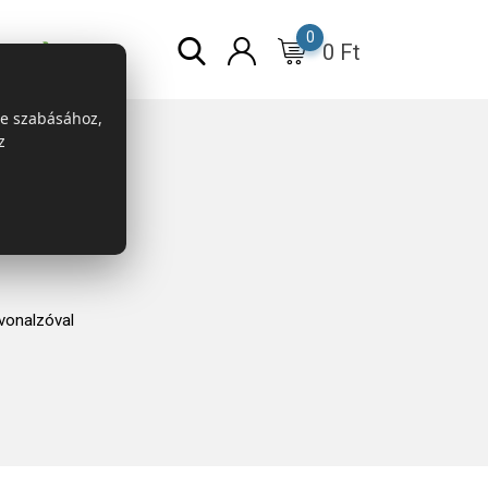
0
0
Ft
r
ESG
re szabásához,
z
vonalzóval