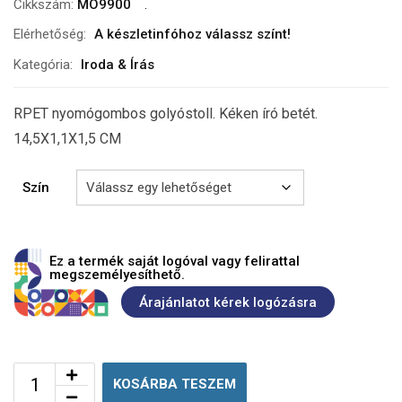
Cikkszám:
MO9900
Elérhetőség:
A készletinfóhoz válassz színt!
Kategória:
Iroda & Írás
RPET nyomógombos golyóstoll. Kéken író betét.
14,5X1,1X1,5 CM
Szín
Ez a termék saját logóval vagy felirattal
megszemélyesíthető.
Árajánlatot kérek logózásra
KOSÁRBA TESZEM