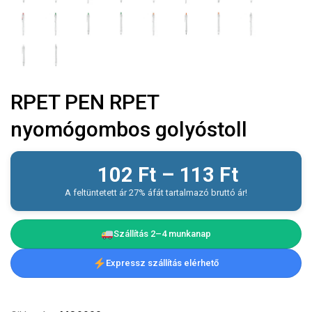
RPET PEN RPET
nyomógombos golyóstoll
102
Ft
–
113
Ft
A feltüntetett ár 27% áfát tartalmazó bruttó ár!
Szállítás 2–4 munkanap
Expressz szállítás elérhető