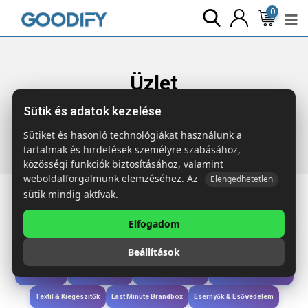
0
Üzlet
Sütik és adatok kezelése
Főoldal
Termékek
Iroda & Írás
RPET PEN RPET
nyomógombos golyóstoll
Sütiket és hasonló technológiákat használunk a
tartalmak és hirdetések személyre szabásához,
közösségi funkciók biztosításához, valamint
weboldalforgalmunk elemzéséhez. Az
Elengedhetetlen
sütik mindig aktívak.
Elfogadom
Iroda & Írás
Táskák & Utazás
Étkezés & Ivás
Szóróajándék & Szerszám
Beállítások
Technológia & Kiegészítők
Wellness & Ápolás
Sport & Szabadidő
Újdonságok
Karácsony & Tél
Gyerekek & játékok
Ruházat & Kiegészítők
Textil & Kiegészítők
Last Minute Brandbox
Esernyők & Esővédelem