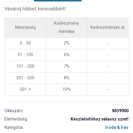
Vásárolj többet, kevesebbért!
Kedvezmény
Mennyiség
Kedvezményes ár
mértéke
5 - 50
2%
-
51 - 100
6%
-
101 - 200
7%
-
201 - 500
8%
-
501 +
10%
-
Cikkszám:
MO9900
Elérhetőség:
Készletinfóhoz válassz színt!
Kategória:
Iroda & Írás