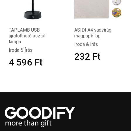
TAPLAMB USB
ASIDI A4 vadvirág
újratölthető asztali
magpapír lap
lámpa
Iroda & Írás
Iroda & Írás
232
Ft
4 596
Ft