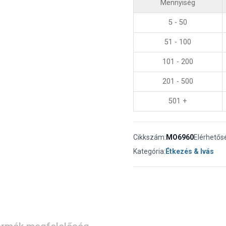
Mennyiség
5 - 50
51 - 100
101 - 200
201 - 500
501 +
Cikkszám:
MO6960
Elérhetős
Kategória:
Étkezés & Ivás