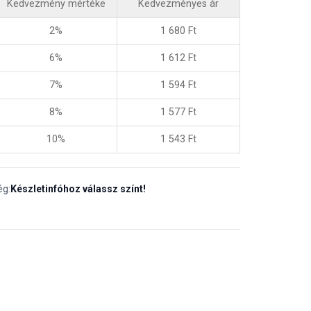
Kedvezmény mértéke
Kedvezményes ár
2%
1 680
Ft
6%
1 612
Ft
7%
1 594
Ft
8%
1 577
Ft
10%
1 543
Ft
ég:
Készletinfóhoz válassz színt!