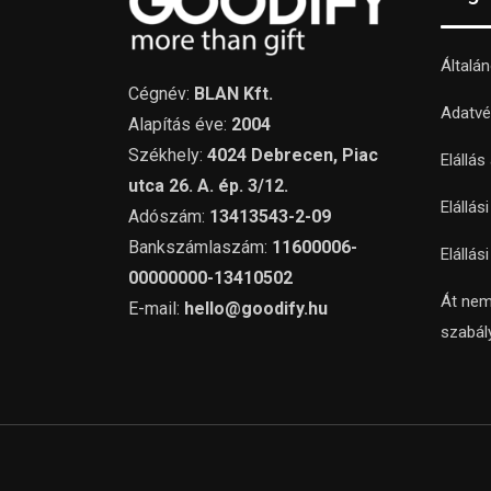
Általá
Cégnév:
BLAN Kft.
Adatvé
Alapítás éve:
2004
Székhely:
4024 Debrecen, Piac
Elállás
utca 26. A. ép. 3/12.
Elállás
Adószám:
13413543-2-09
Bankszámlaszám:
11600006-
Elállás
00000000-13410502
Át nem
E-mail:
hello@goodify.hu
szabál