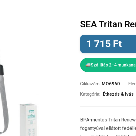
SEA Tritan R
1 715
Ft
Szállítás 2–4 munkan
Cikkszám:
MO6960
Elé
Kategória:
Étkezés & Ivás
BPA-mentes Tritan Renew
fogantyúval ellátott fedél