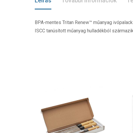
Leírás
További információk
Te
BPA-mentes Tritan Renew™ műanyag ivópalack ro
ISCC tanúsított műanyag hulladékból származ