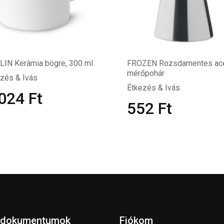
IN Kerámia bögre, 300 ml
FROZEN Rozsdamentes ac
mérőpohár
zés & Ivás
Étkezés & Ivás
 024
Ft
552
Ft
 dokumentumok
Fiókom