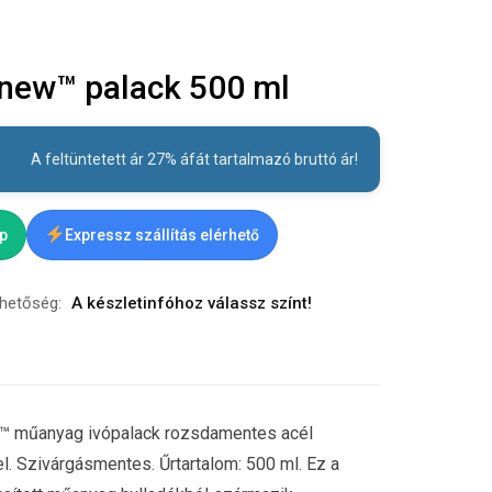
enew™ palack 500 ml
A feltüntetett ár 27% áfát tartalmazó bruttó ár!
ap
Expressz szállítás elérhető
rhetőség:
A készletinfóhoz válassz színt!
™ műanyag ivópalack rozsdamentes acél
lel. Szivárgásmentes. Űrtartalom: 500 ml. Ez a