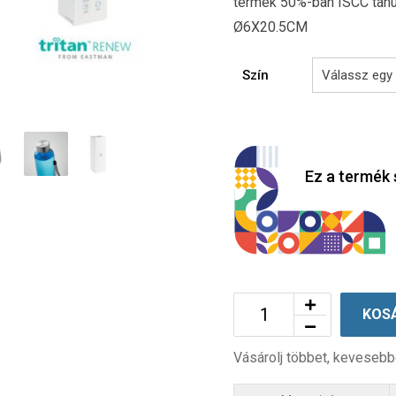
termék 50%-ban ISCC tanú
Ø6X20.5CM
Szín
Ez a termék 
KOS
Vásárolj többet, kevesebb