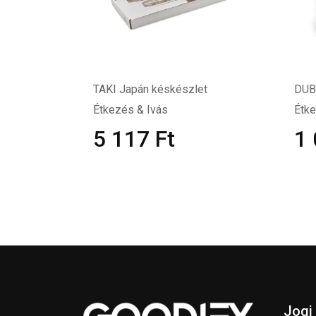
TAKI Japán késkészlet
DUBL
Étkezés & Ivás
Étke
5 117
Ft
1
Jogi