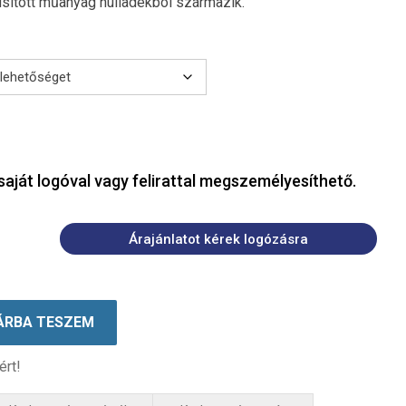
sított műanyag hulladékból származik.
saját logóval vagy felirattal megszemélyesíthető.
Árajánlatot kérek logózásra
ÁRBA TESZEM
ért!