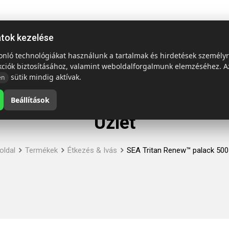
ap
Termékek
Emblémázás és szállítás
Tech = Kedvező á
atok kezelése
sonló technológiákat használunk a tartalmak és hirdetések személy
kciók biztosításához, valamint weboldalforgalmunk elemzéséhez. A
sütik mindig aktívak.
en
Beállítások
Üzlet
oldal
Termékek
Étkezés & Ivás
SEA Tritan Renew™ palack 500