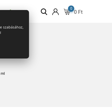
0
0
Ft
r
ESG
re szabásához,
z
 ml