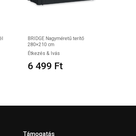
él
BRIDGE Nagyméretű terítő
280×210 cm
Étkezés & Ivás
6 499
Ft
Támogatás