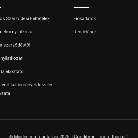
nos Szerződési Feltételek
Fiókadatok
delmi nyilatkozat
Rendelések
 a szerződéstől
i nyilatkozat
i tájékoztató
 vett küldemények kezelési
yzata
© Minden jog fenntartva 2025. | Goodify.hu - more than gift