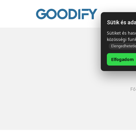
Kezdől
Sütik és ad
Sütiket és ha
közösségi fun
Elengedhetetl
Elfogadom
Fő