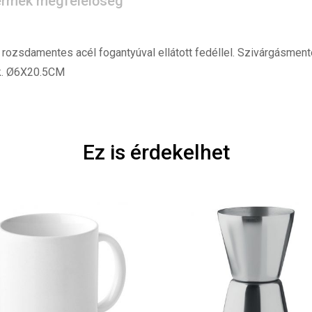
rmék megfelelőség
zsdamentes acél fogantyúval ellátott fedéllel. Szivárgásmente
ik. Ø6X20.5CM
Ez is érdekelhet