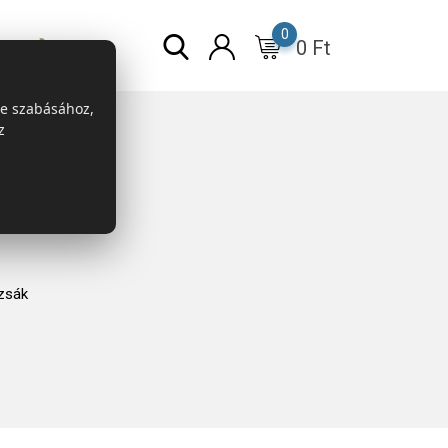
0
0
Ft
r
ESG
re szabásához,
z
zsák