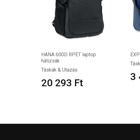
HANA 600D RPET laptop
EXPO
hátizsák
Tásk
Táskák & Utazás
3
20 293
Ft