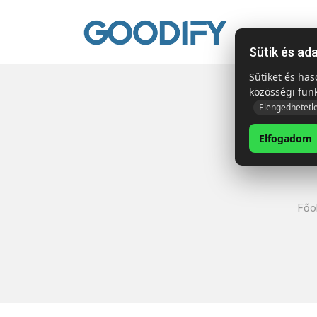
Kezdől
Sütik és ad
Sütiket és ha
közösségi fun
Elengedhetetl
Elfogadom
Főol