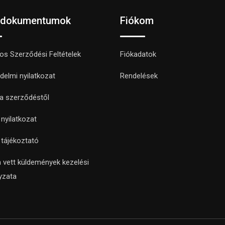
 dokumentumok
Fiókom
nos Szerződési Feltételek
Fiókadatok
delmi nyilatkozat
Rendelések
 a szerződéstől
i nyilatkozat
i tájékoztató
 vett küldemények kezelési
yzata