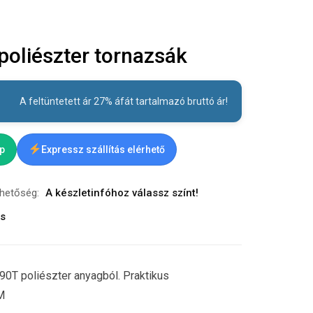
oliészter tornazsák
A feltüntetett ár 27% áfát tartalmazó bruttó ár!
ap
Expressz szállítás elérhető
rhetőség:
A készletinfóhoz válassz színt!
ás
190T poliészter anyagból. Praktikus
M