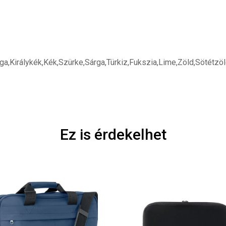
ga,Királykék,Kék,Szürke,Sárga,Türkiz,Fukszia,Lime,Zöld,Sötétzö
Ez is érdekelhet