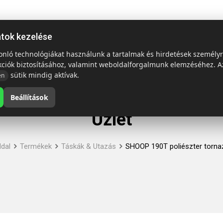
ap
Termékek
Emblémázás és szállítás
Tech = Kedvező á
atok kezelése
sonló technológiákat használunk a tartalmak és hirdetések személy
kciók biztosításához, valamint weboldalforgalmunk elemzéséhez. A
sütik mindig aktívak.
en
Beállítások
Üzlet
dal
Termékek
Táskák & Utazás
SHOOP 190T poliészter torna