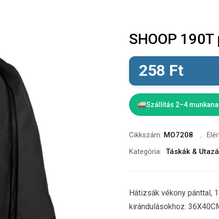
SHOOP 190T p
258
Ft
Szállítás 2–4 munkan
Cikkszám:
MO7208
Elé
Kategória:
Táskák & Utaz
Hátizsák vékony pánttal, 
kirándulásokhoz. 36X40C