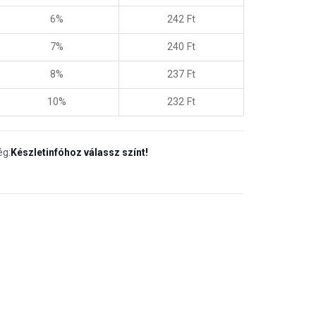
6%
242
Ft
7%
240
Ft
8%
237
Ft
10%
232
Ft
ég:
Készletinfóhoz válassz színt!