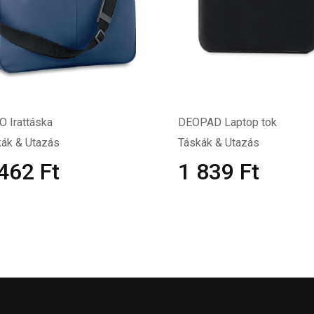
 Irattáska
DEOPAD Laptop tok
ák & Utazás
Táskák & Utazás
 462
Ft
1 839
Ft