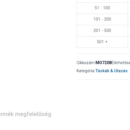
51 - 100
101 - 200
201 - 500
501 +
Cikkszám:
MO7208
Elérhetős
Kategória:
Táskák & Utazás
rmék megfelelőség