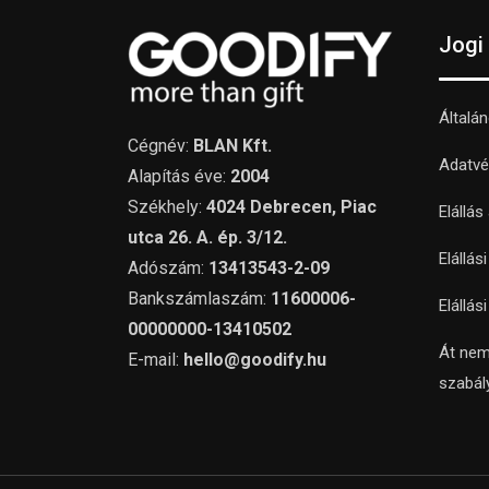
Jogi
Általá
Cégnév:
BLAN Kft.
Adatvé
Alapítás éve:
2004
Székhely:
4024 Debrecen, Piac
Elállás
utca 26. A. ép. 3/12.
Elállás
Adószám:
13413543-2-09
Bankszámlaszám:
11600006-
Elállás
00000000-13410502
Át nem
E-mail:
hello@goodify.hu
szabál