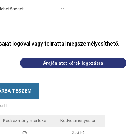
saját logóval vagy felirattal megszemélyesíthető.
Árajánlatot kérek logózásra
ÁRBA TESZEM
ért!
Kedvezmény mértéke
Kedvezményes ár
2%
253
Ft