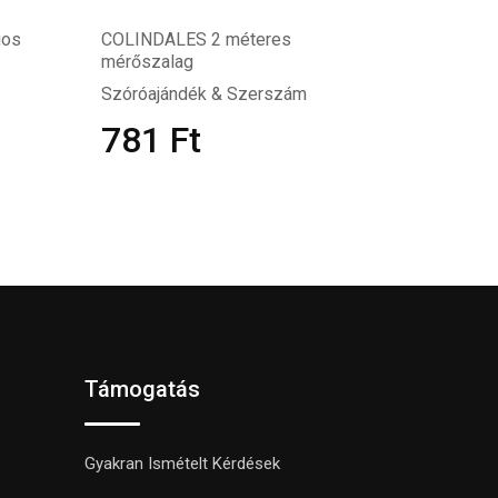
gos
COLINDALES 2 méteres
mérőszalag
Szóróajándék & Szerszám
781
Ft
Támogatás
Gyakran Ismételt Kérdések