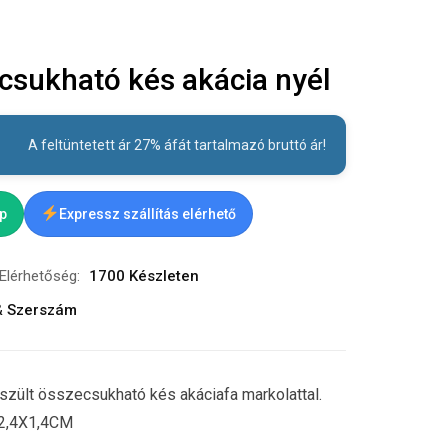
sukható kés akácia nyél
A feltüntetett ár 27% áfát tartalmazó bruttó ár!
ap
Expressz szállítás elérhető
Elérhetőség:
1700 Készleten
& Szerszám
zült összecsukható kés akáciafa markolattal.
X2,4X1,4CM