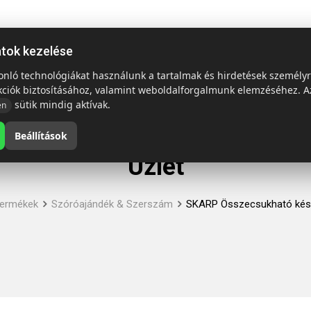
ap
Termékek
Emblémázás és szállítás
Tech = Kedvező á
atok kezelése
sonló technológiákat használunk a tartalmak és hirdetések személy
kciók biztosításához, valamint weboldalforgalmunk elemzéséhez. A
sütik mindig aktívak.
en
Beállítások
Üzlet
ermékek
Szóróajándék & Szerszám
SKARP Összecsukható kés 