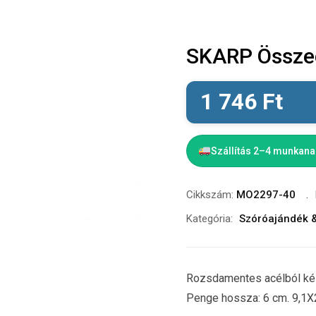
SKARP Összec
1 746
Ft
Szállítás 2–4 munkan
Cikkszám:
MO2297-40
Kategória:
Szóróajándék 
Rozsdamentes acélból kés
Penge hossza: 6 cm. 9,1