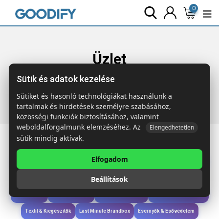
0
Üzlet
Sütik és adatok kezelése
Főoldal
Termékek
Technológia & Kiegészítők
SLIMPO
Mágneses powerbank 2500 mAh
Sütiket és hasonló technológiákat használunk a
tartalmak és hirdetések személyre szabásához,
közösségi funkciók biztosításához, valamint
weboldalforgalmunk elemzéséhez. Az
Elengedhetetlen
sütik mindig aktívak.
Elfogadom
Iroda & Írás
Táskák & Utazás
Étkezés & Ivás
Szóróajándék & Szerszám
Beállítások
Technológia & Kiegészítők
Wellness & Ápolás
Sport & Szabadidő
Újdonságok
Karácsony & Tél
Gyerekek & játékok
Ruházat & Kiegészítők
Textil & Kiegészítők
Last Minute Brandbox
Esernyők & Esővédelem