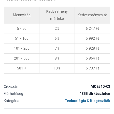
Kedvezmény
Mennyiség
Kedvezményes ár
mértéke
5 - 50
2%
6 247
Ft
51 - 100
6%
5 992
Ft
101 - 200
7%
5 928
Ft
201 - 500
8%
5 864
Ft
501 +
10%
5 737
Ft
Cikkszám:
MO2510-03
Elérhetőség:
1355 db készleten
Kategória:
Technológia & Kiegészítők