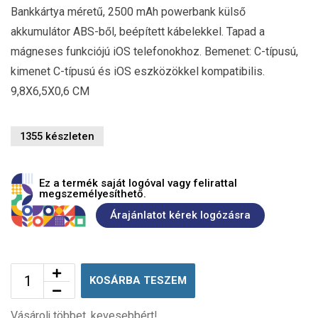
Bankkártya méretű, 2500 mAh powerbank külső
akkumulátor ABS-ből, beépített kábelekkel. Tapad a
mágneses funkciójú iOS telefonokhoz. Bemenet: C-típusú,
kimenet C-típusú és iOS eszközökkel kompatibilis.
9,8X6,5X0,6 CM
1355 készleten
Ez a termék saját logóval vagy felirattal
megszemélyesíthető.
Árajánlatot kérek logózásra
KOSÁRBA TESZEM
Vásárolj többet, kevesebbért!