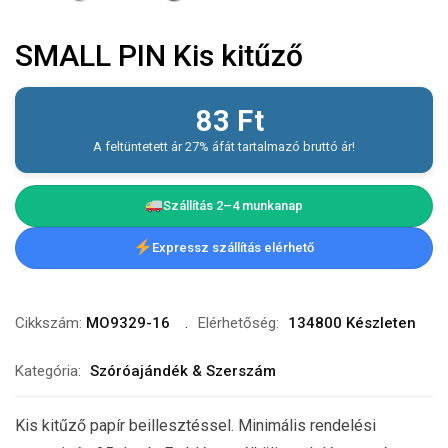
SMALL PIN Kis kitűző
83
Ft
A feltüntetett ár 27% áfát tartalmazó bruttó ár!
Szállítás 2–4 munkanap
Expressz szállítás elérhető
Cikkszám:
MO9329-16
Elérhetőség:
134800 Készleten
Kategória:
Szóróajándék & Szerszám
Kis kitűző papír beillesztéssel. Minimális rendelési