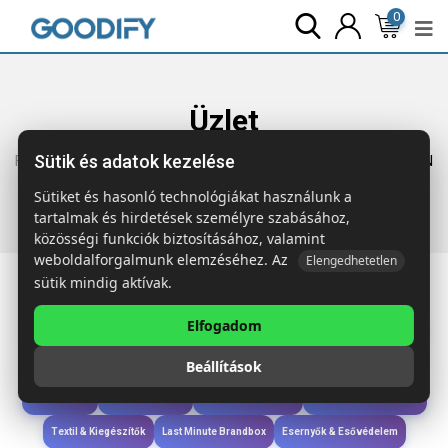
0
Üzlet
Sütik és adatok kezelése
Főoldal
Termékek
Szóróajándék & Szerszám
SMALL PIN
Kis kitűző
Sütiket és hasonló technológiákat használunk a
tartalmak és hirdetések személyre szabásához,
közösségi funkciók biztosításához, valamint
weboldalforgalmunk elemzéséhez. Az
Elengedhetetlen
sütik mindig aktívak.
Elfogadom
Iroda & Írás
Táskák & Utazás
Étkezés & Ivás
Szóróajándék & Szerszám
Beállítások
Technológia & Kiegészítők
Wellness & Ápolás
Sport & Szabadidő
Újdonságok
Karácsony & Tél
Gyerekek & játékok
Ruházat & Kiegészítők
Textil & Kiegészítők
Last Minute Brandbox
Esernyők & Esővédelem