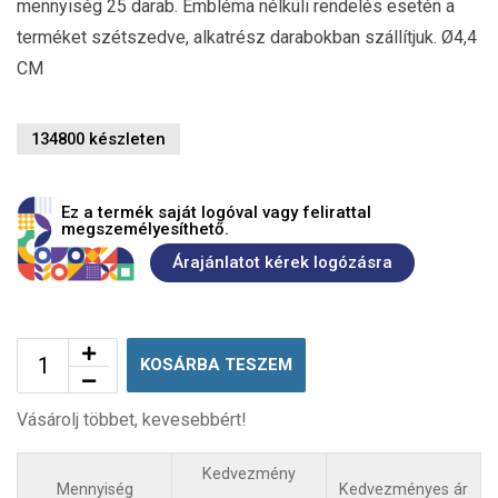
mennyiség 25 darab. Embléma nélküli rendelés esetén a
terméket szétszedve, alkatrész darabokban szállítjuk. Ø4,4
CM
134800 készleten
Ez a termék saját logóval vagy felirattal
megszemélyesíthető.
Árajánlatot kérek logózásra
KOSÁRBA TESZEM
Vásárolj többet, kevesebbért!
Kedvezmény
Mennyiség
Kedvezményes ár