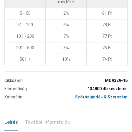
mértéke
5 - 50
2%
81
Ft
51 - 100
6%
78
Ft
101 - 200
7%
77
Ft
201 - 500
8%
76
Ft
501 +
10%
74
Ft
Cikkszám:
MO9329-16
Elérhetőség:
134800 db készleten
Kategória:
Szóróajándék & Szerszám
Leírás
További információk