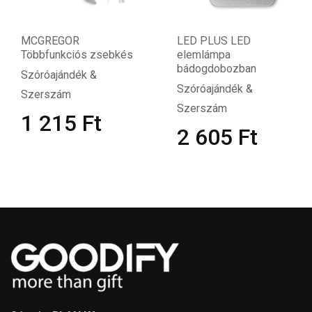
MCGREGOR
LED PLUS LED
Többfunkciós zsebkés
elemlámpa
bádogdobozban
Szóróajándék &
Szóróajándék &
Szerszám
Szerszám
1 215
Ft
2 605
Ft