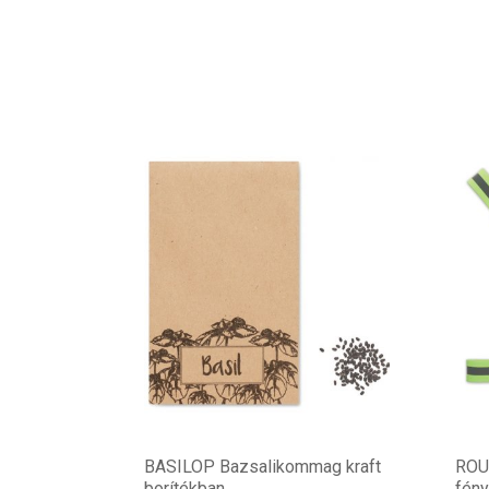
BASILOP Bazsalikommag kraft
ROU
borítékban
fény