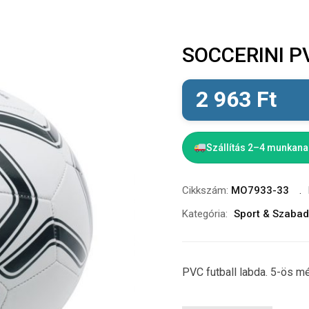
SOCCERINI PV
2 963
Ft
Szállítás 2–4 munkan
Cikkszám:
MO7933-33
Kategória:
Sport & Szabad
PVC futball labda. 5-ös m