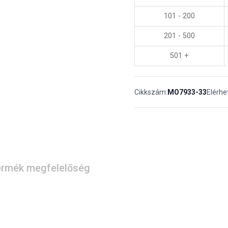
101 - 200
201 - 500
501 +
Cikkszám:
MO7933-33
Elérhe
rmék megfelelőség