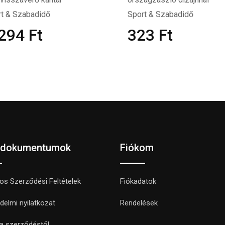
t & Szabadidő
Sport & Szabadidő
 294
Ft
323
Ft
 dokumentumok
Fiókom
nos Szerződési Feltételek
Fiókadatok
delmi nyilatkozat
Rendelések
 a szerződéstől