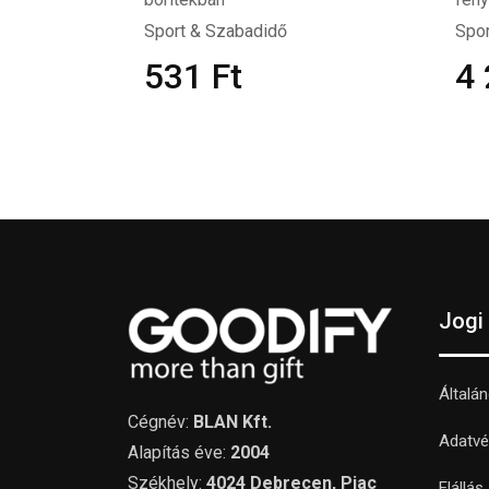
Sport & Szabadidő
Spor
531
Ft
4
Jogi
Általá
Cégnév:
BLAN Kft.
Adatvé
Alapítás éve:
2004
Székhely:
4024 Debrecen, Piac
Elállás