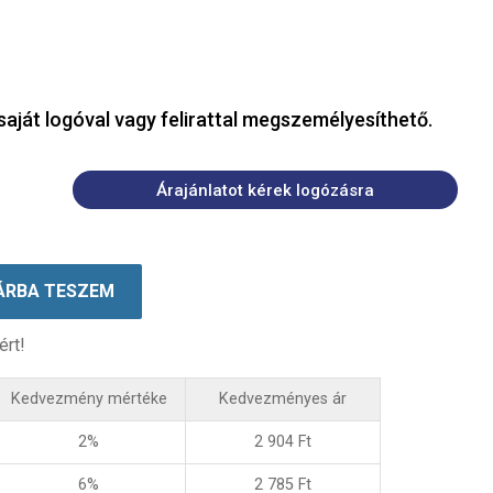
saját logóval vagy felirattal megszemélyesíthető.
Árajánlatot kérek logózásra
ÁRBA TESZEM
ért!
Kedvezmény mértéke
Kedvezményes ár
2%
2 904
Ft
6%
2 785
Ft