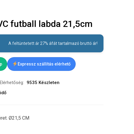
C futball labda 21,5cm
A feltüntetett ár 27% áfát tartalmazó bruttó ár!
ap
Expressz szállítás elérhető
Elérhetőség:
9535 Készleten
idő
éret. Ø21,5 CM