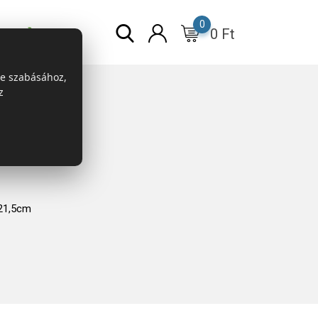
0
0
Ft
r
ESG
re szabásához,
z
 21,5cm