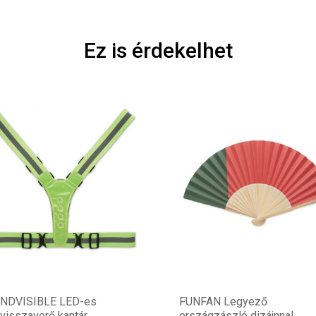
Ez is érdekelhet
NDVISIBLE LED-es
FUNFAN Legyező
visszaverő kantár
országzászló dizájnnal