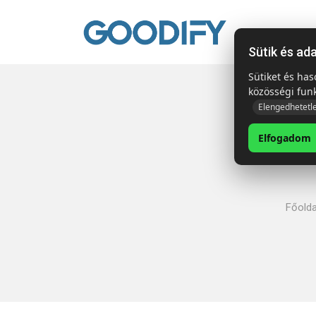
Kezdől
Sütik és ad
Sütiket és ha
közösségi fun
Elengedhetetl
Elfogadom
Főolda