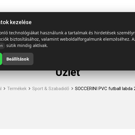
ap
Termékek
Emblémázás és szállítás
Tech = Kedvező á
atok kezelése
sonló technológiákat használunk a tartalmak és hirdetések személy
kciók biztosításához, valamint weboldalforgalmunk elemzéséhez. A
sütik mindig aktívak.
en
Beállítások
Üzlet
l
Termékek
Sport & Szabadidő
SOCCERINI PVC futball labda