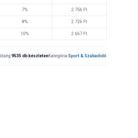
7%
2 756
Ft
8%
2 726
Ft
10%
2 667
Ft
tőség:
9535 db készleten
Kategória:
Sport & Szabadidő