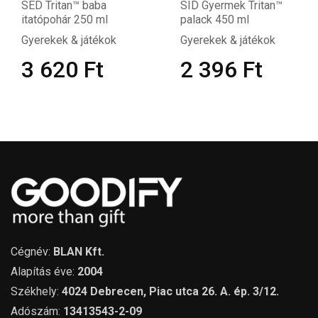
SED Tritan™ baba
SID Gyermek Tritan™
itatópohár 250 ml
palack 450 ml
Gyerekek & játékok
Gyerekek & játékok
3 620
Ft
2 396
Ft
Cégnév:
BLAN Kft.
Alapítás éve:
2004
Székhely:
4024 Debrecen, Piac utca 26. A. ép. 3/12.
Adószám:
13413543-2-09