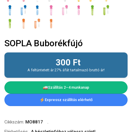
SOPLA Buborékfújó
300
Ft
A feltüntetett ár 27% áfát tartalmazó bruttó ár!
Szállítás 2–4 munkanap
Expressz szállítás elérhető
Cikkszám:
MO8817
Elérhetőség:
A készletinfóhoz válassz színt!