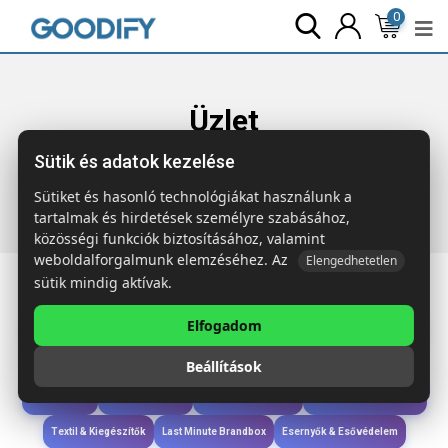
0
Üzlet
Sütik és adatok kezelése
Főoldal
Termékek
Gyerekek & játékok
SOPLA
Buborékfújó
Sütiket és hasonló technológiákat használunk a
tartalmak és hirdetések személyre szabásához,
közösségi funkciók biztosításához, valamint
weboldalforgalmunk elemzéséhez. Az
Elengedhetetlen
sütik mindig aktívak.
Elfogadom
Iroda & Írás
Táskák & Utazás
Étkezés & Ivás
Szóróajándék & Szerszám
Beállítások
Technológia & Kiegészítők
Wellness & Ápolás
Sport & Szabadidő
Újdonságok
Karácsony & Tél
Gyerekek & játékok
Ruházat & Kiegészítők
Textil & Kiegészítők
Last Minute Brandbox
Esernyők & Esővédelem