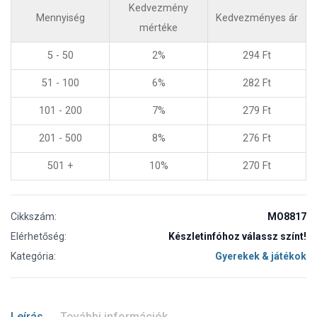
Kedvezmény
Mennyiség
Kedvezményes ár
mértéke
5 - 50
2%
294
Ft
51 - 100
6%
282
Ft
101 - 200
7%
279
Ft
201 - 500
8%
276
Ft
501 +
10%
270
Ft
Cikkszám:
MO8817
Elérhetőség:
Készletinfóhoz válassz színt!
Kategória:
Gyerekek & játékok
Leírás
További információk