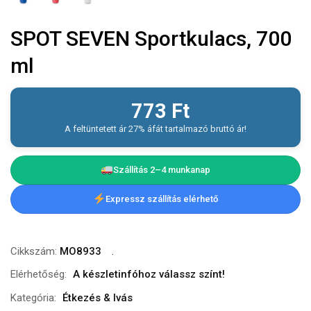
SPOT SEVEN Sportkulacs, 700
ml
773
Ft
A feltüntetett ár 27% áfát tartalmazó bruttó ár!
Szállítás 2–4 munkanap
Expressz szállítás elérhető
Cikkszám:
MO8933
Elérhetőség:
A készletinfóhoz válassz színt!
Kategória:
Étkezés & Ivás