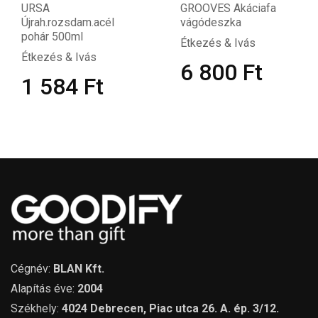
URSA
GROOVES Akáciafa
Újrah.rozsdam.acél
vágódeszka
pohár 500ml
Étkezés & Ivás
Étkezés & Ivás
6 800
Ft
1 584
Ft
Cégnév:
BLAN Kft.
Alapítás éve:
2004
Székhely:
4024 Debrecen, Piac utca 26. A. ép. 3/12.