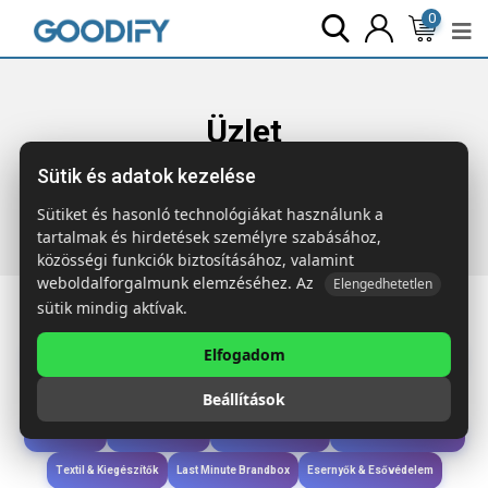
0
Üzlet
Sütik és adatok kezelése
Főoldal
Termékek
Étkezés & Ivás
SPOT SEVEN
Sportkulacs, 700 ml
Sütiket és hasonló technológiákat használunk a
tartalmak és hirdetések személyre szabásához,
közösségi funkciók biztosításához, valamint
weboldalforgalmunk elemzéséhez. Az
Elengedhetetlen
sütik mindig aktívak.
Elfogadom
Iroda & Írás
Táskák & Utazás
Étkezés & Ivás
Szóróajándék & Szerszám
Beállítások
Technológia & Kiegészítők
Wellness & Ápolás
Sport & Szabadidő
Újdonságok
Karácsony & Tél
Gyerekek & játékok
Ruházat & Kiegészítők
Textil & Kiegészítők
Last Minute Brandbox
Esernyők & Esővédelem