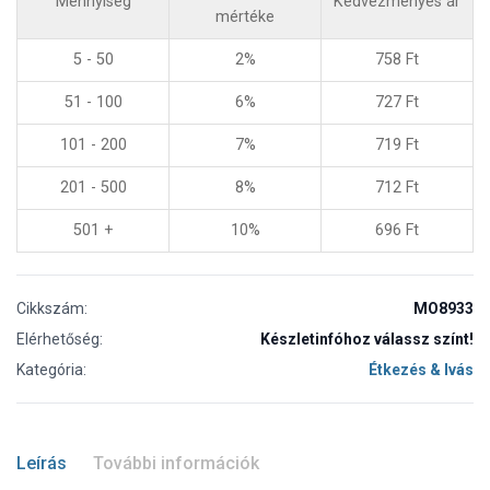
Mennyiség
Kedvezményes ár
mértéke
5 - 50
2%
758
Ft
51 - 100
6%
727
Ft
101 - 200
7%
719
Ft
201 - 500
8%
712
Ft
501 +
10%
696
Ft
Cikkszám:
MO8933
Elérhetőség:
Készletinfóhoz válassz színt!
Kategória:
Étkezés & Ivás
Leírás
További információk