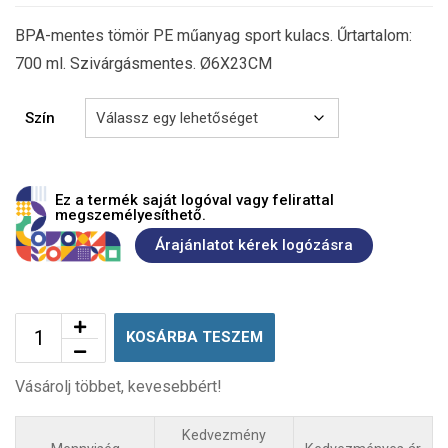
BPA-mentes tömör PE műanyag sport kulacs. Űrtartalom:
700 ml. Szivárgásmentes. Ø6X23CM
Szín
Ez a termék saját logóval vagy felirattal
megszemélyesíthető.
Árajánlatot kérek logózásra
KOSÁRBA TESZEM
Vásárolj többet, kevesebbért!
Kedvezmény