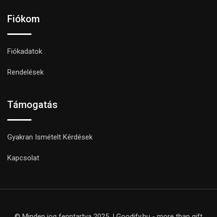
Fiókom
Fiókadatok
Rendelések
Támogatás
Gyakran Ismételt Kérdések
Kapcsolat
© Minden jog fenntartva 2025. | Goodify.hu - more than gift