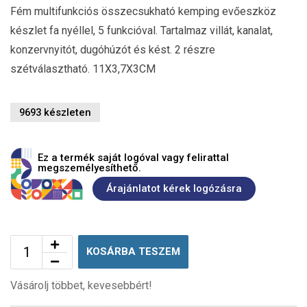
Fém multifunkciós összecsukható kemping evőeszköz
készlet fa nyéllel, 5 funkcióval. Tartalmaz villát, kanalat,
konzervnyitót, dugóhúzót és kést. 2 részre
szétválasztható. 11X3,7X3CM
9693 készleten
Ez a termék saját logóval vagy felirattal
megszemélyesíthető.
Árajánlatot kérek logózásra
KOSÁRBA TESZEM
Vásárolj többet, kevesebbért!