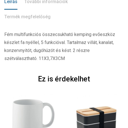
Leírás
További információk
Termék megfelelőség
Fém multifunkciós összecsukható kemping evőeszköz
készlet fa nyéllel, 5 funkcióval. Tartalmaz villát, kanalat,
konzervnyitót, dugóhúzót és kést. 2 részre
szétválasztható. 11X3,7X3CM
Ez is érdekelhet