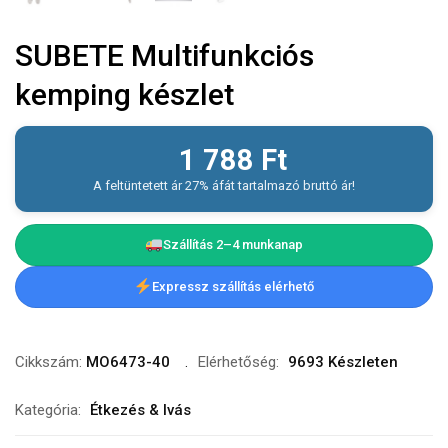
SUBETE Multifunkciós
kemping készlet
1 788
Ft
A feltüntetett ár 27% áfát tartalmazó bruttó ár!
Szállítás 2–4 munkanap
Expressz szállítás elérhető
Cikkszám:
MO6473-40
Elérhetőség:
9693 Készleten
Kategória:
Étkezés & Ivás