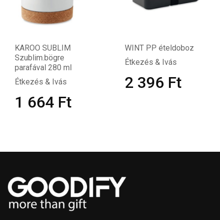
KAROO SUBLIM
WINT PP ételdoboz
Szublim.bögre
Étkezés & Ivás
parafával 280 ml
2 396
Ft
Étkezés & Ivás
1 664
Ft