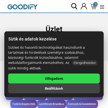
0
Üzlet
Sütik és adatok kezelése
Főoldal
Termékek
Étkezés & Ivás
SUBETE Multifunkciós
kemping készlet
Sütiket és hasonló technológiákat használunk a
tartalmak és hirdetések személyre szabásához,
közösségi funkciók biztosításához, valamint
weboldalforgalmunk elemzéséhez. Az
Elengedhetetlen
sütik mindig aktívak.
Elfogadom
Iroda & Írás
Táskák & Utazás
Étkezés & Ivás
Szóróajándék & Szerszám
Beállítások
Technológia & Kiegészítők
Wellness & Ápolás
Sport & Szabadidő
Újdonságok
Karácsony & Tél
Gyerekek & játékok
Ruházat & Kiegészítők
Textil & Kiegészítők
Last Minute Brandbox
Esernyők & Esővédelem