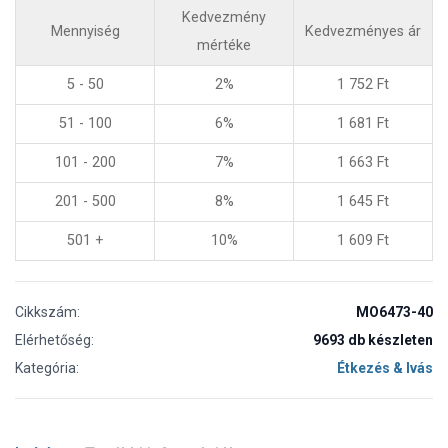
Kedvezmény
Mennyiség
Kedvezményes ár
mértéke
5 - 50
2%
1 752
Ft
51 - 100
6%
1 681
Ft
101 - 200
7%
1 663
Ft
201 - 500
8%
1 645
Ft
501 +
10%
1 609
Ft
Cikkszám:
MO6473-40
Elérhetőség:
9693 db készleten
Kategória:
Étkezés & Ivás