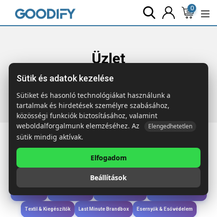
0
Üzlet
Sütik és adatok kezelése
Főoldal
Termékek
Gyerekek & játékok
TAMAGO 6
aszfaltkréta tojástartóban
Sütiket és hasonló technológiákat használunk a
tartalmak és hirdetések személyre szabásához,
közösségi funkciók biztosításához, valamint
weboldalforgalmunk elemzéséhez. Az
Elengedhetetlen
sütik mindig aktívak.
Elfogadom
Iroda & Írás
Táskák & Utazás
Étkezés & Ivás
Szóróajándék & Szerszám
Beállítások
Technológia & Kiegészítők
Wellness & Ápolás
Sport & Szabadidő
Újdonságok
Karácsony & Tél
Gyerekek & játékok
Ruházat & Kiegészítők
Textil & Kiegészítők
Last Minute Brandbox
Esernyők & Esővédelem