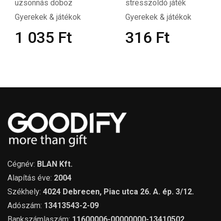
uzsonnás doboz
stresszoldó játék
Gyerekek & játékok
Gyerekek & játékok
1 035
Ft
316
Ft
Cégnév:
BLAN Kft.
Alapítás éve:
2004
Székhely:
4024 Debrecen, Piac utca 26. A. ép. 3/12.
Adószám:
13413543-2-09
Bankszámlaszám:
11600006-00000000-13410502