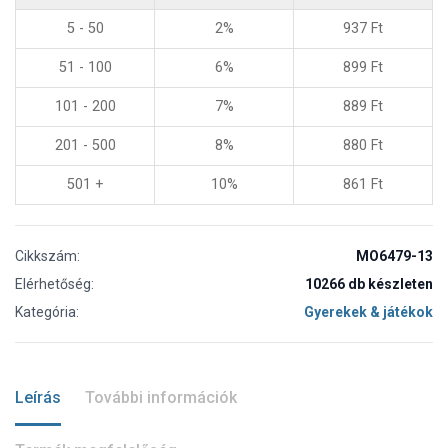
5 - 50
2%
937
Ft
51 - 100
6%
899
Ft
101 - 200
7%
889
Ft
201 - 500
8%
880
Ft
501 +
10%
861
Ft
Cikkszám:
MO6479-13
Elérhetőség:
10266 db készleten
Kategória:
Gyerekek & játékok
Leírás
További információk