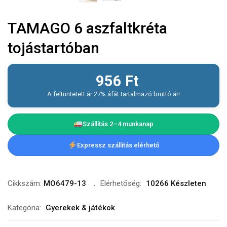
TAMAGO 6 aszfaltkréta
tojástartóban
956
Ft
A feltüntetett ár 27% áfát tartalmazó bruttó ár!
Szállítás 2–4 munkanap
Expressz szállítás elérhető
Cikkszám:
MO6479-13
Elérhetőség:
10266 Készleten
Kategória:
Gyerekek & játékok