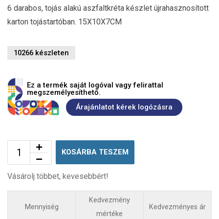
6 darabos, tojás alakú aszfaltkréta készlet újrahasznosított
karton tojástartóban. 15X10X7CM
10266 készleten
Ez a termék saját logóval vagy felirattal
megszemélyesíthető.
Árajánlatot kérek logózásra
KOSÁRBA TESZEM
Vásárolj többet, kevesebbért!
Kedvezmény
Mennyiség
Kedvezményes ár
mértéke