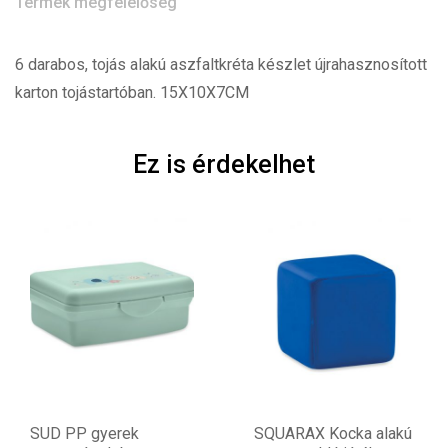
Termék megfelelőség
6 darabos, tojás alakú aszfaltkréta készlet újrahasznosított
karton tojástartóban. 15X10X7CM
Ez is érdekelhet
SUD PP gyerek
SQUARAX Kocka alakú