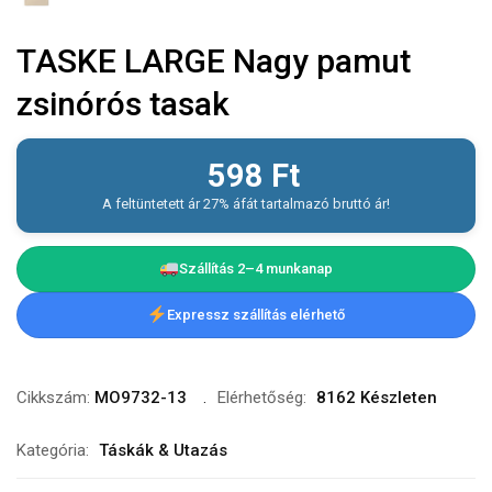
TASKE LARGE Nagy pamut
zsinórós tasak
598
Ft
A feltüntetett ár 27% áfát tartalmazó bruttó ár!
Szállítás 2–4 munkanap
Expressz szállítás elérhető
Cikkszám:
MO9732-13
Elérhetőség:
8162 Készleten
Kategória:
Táskák & Utazás