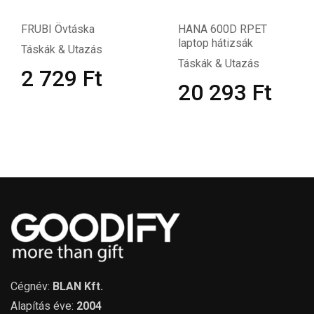
FRUBI Övtáska
HANA 600D RPET
laptop hátizsák
Táskák & Utazás
Táskák & Utazás
2 729
Ft
20 293
Ft
Cégnév:
BLAN Kft.
Alapítás éve:
2004