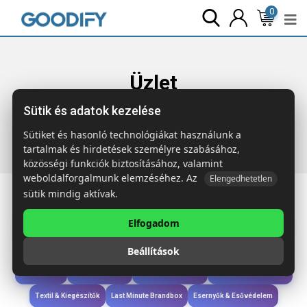
0
Üzlet
Sütik és adatok kezelése
Főoldal
Termékek
Táskák & Utazás
TASKE LARGE Nagy
pamut zsinórós tasak
Sütiket és hasonló technológiákat használunk a
tartalmak és hirdetések személyre szabásához,
közösségi funkciók biztosításához, valamint
weboldalforgalmunk elemzéséhez. Az
Elengedhetetlen
sütik mindig aktívak.
Elfogadom
Iroda & Írás
Táskák & Utazás
Étkezés & Ivás
Szóróajándék & Szerszám
Beállítások
Technológia & Kiegészítők
Wellness & Ápolás
Sport & Szabadidő
Újdonságok
Karácsony & Tél
Gyerekek & játékok
Ruházat & Kiegészítők
Textil & Kiegészítők
Last Minute Brandbox
Esernyők & Esővédelem