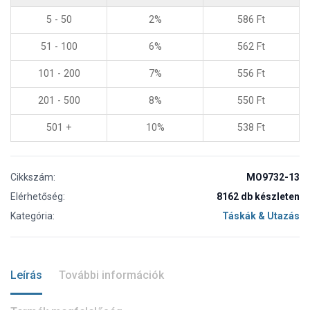
5 - 50
2%
586
Ft
51 - 100
6%
562
Ft
101 - 200
7%
556
Ft
201 - 500
8%
550
Ft
501 +
10%
538
Ft
Cikkszám:
MO9732-13
Elérhetőség:
8162 db készleten
Kategória:
Táskák & Utazás
Leírás
További információk