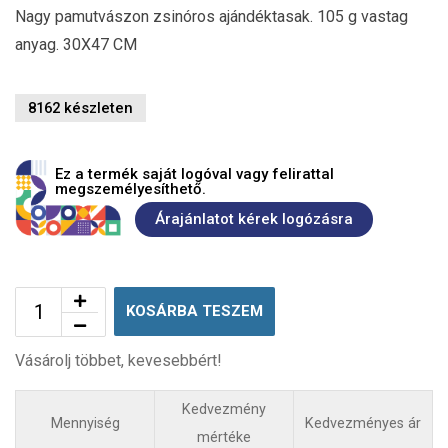
Nagy pamutvászon zsinóros ajándéktasak. 105 g vastag
anyag. 30X47 CM
8162 készleten
Ez a termék saját logóval vagy felirattal
megszemélyesíthető.
Árajánlatot kérek logózásra
KOSÁRBA TESZEM
Vásárolj többet, kevesebbért!
Kedvezmény
Mennyiség
Kedvezményes ár
mértéke