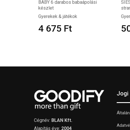
BABY 6 darabos babaápolási
SIES
készlet
stra
Gyerekek & játékok
Gyer
4 675
Ft
5
Jogi
Általá
Cégnév:
BLAN Kft.
Adatvé
Alapítás éve:
2004