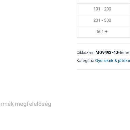
101 - 200
201 - 500
501 +
Cikkszám:
MO9493-40
Elérhe
Kategória:
Gyerekek & játék
rmék megfelelőség