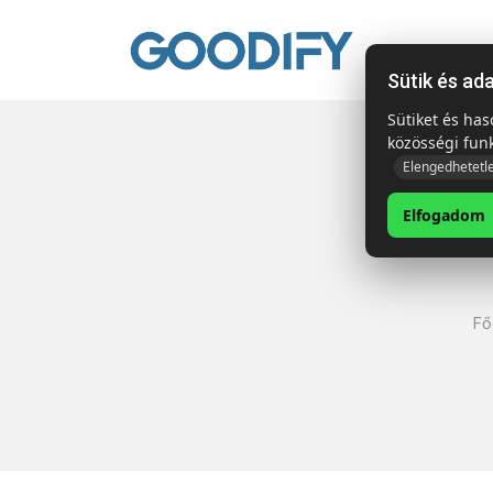
Kezdől
Sütik és ad
Sütiket és ha
közösségi fun
Elengedhetetl
Elfogadom
Fő