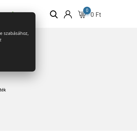
0
0
Ft
r
ESG
re szabásához,
z
ték