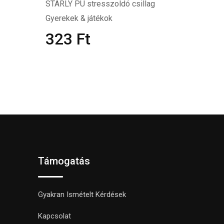
STARLY PU stresszoldó csillag
Gyerekek & játékok
323
Ft
Támogatás
Gyakran Ismételt Kérdések
Kapcsolat