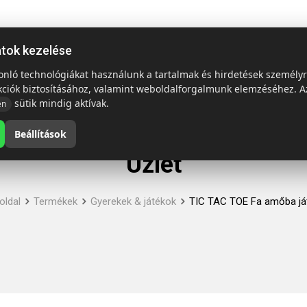
ap
Termékek
Emblémázás és szállítás
Tech = Kedvező á
atok kezelése
sonló technológiákat használunk a tartalmak és hirdetések személy
kciók biztosításához, valamint weboldalforgalmunk elemzéséhez. A
sütik mindig aktívak.
en
Beállítások
Üzlet
oldal
Termékek
Gyerekek & játékok
TIC TAC TOE Fa amőba já