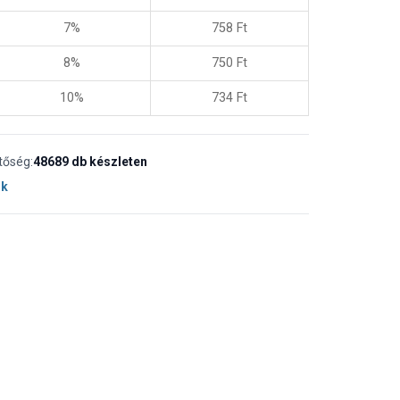
7%
758
Ft
8%
750
Ft
10%
734
Ft
tőség:
48689 db készleten
ok