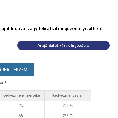
saját logóval vagy felirattal megszemélyesíthető.
Árajánlatot kérek logózásra
ÁRBA TESZEM
ért!
Kedvezmény mértéke
Kedvezményes ár
2%
799
Ft
6%
766
Ft