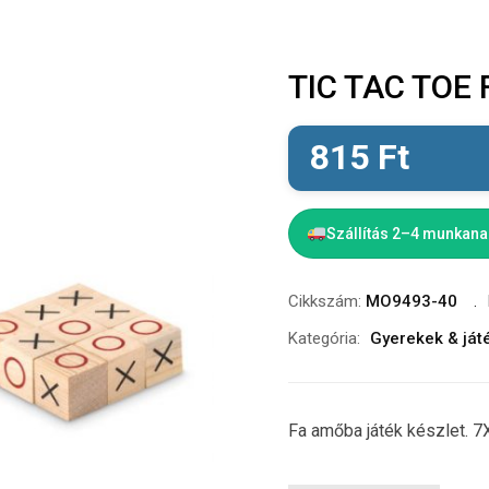
TIC TAC TOE 
815
Ft
Szállítás 2–4 munkan
Cikkszám:
MO9493-40
Kategória:
Gyerekek & ját
Fa amőba játék készlet. 