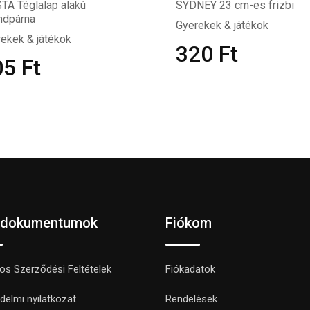
TA Téglalap alakú
SYDNEY 23 cm-es frizbi
ndpárna
Gyerekek & játékok
ekek & játékok
320
Ft
05
Ft
 dokumentumok
Fiókom
nos Szerződési Feltételek
Fiókadatok
delmi nyilatkozat
Rendelések