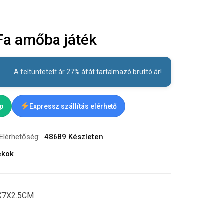
Fa amőba játék
A feltüntetett ár 27% áfát tartalmazó bruttó ár!
ap
Expressz szállítás elérhető
Elérhetőség:
48689 Készleten
ékok
7X7X2.5CM