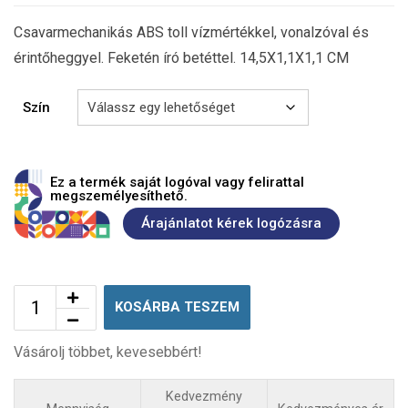
Csavarmechanikás ABS toll vízmértékkel, vonalzóval és
érintőheggyel. Feketén író betéttel. 14,5X1,1X1,1 CM
Szín
Ez a termék saját logóval vagy felirattal
megszemélyesíthető.
Árajánlatot kérek logózásra
KOSÁRBA TESZEM
Vásárolj többet, kevesebbért!
Kedvezmény