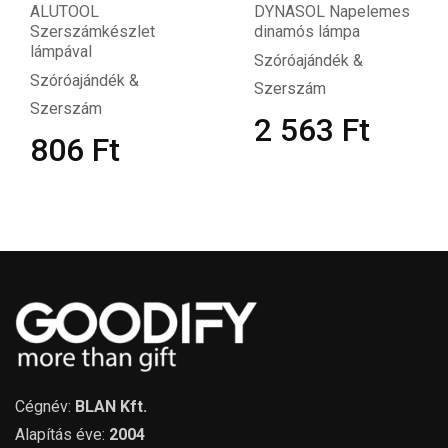
ALUTOOL
DYNASOL Napelemes
Szerszámkészlet
dinamós lámpa
lámpával
Szóróajándék &
Szóróajándék &
Szerszám
Szerszám
2 563
Ft
806
Ft
Cégnév:
BLAN Kft.
Alapítás éve:
2004