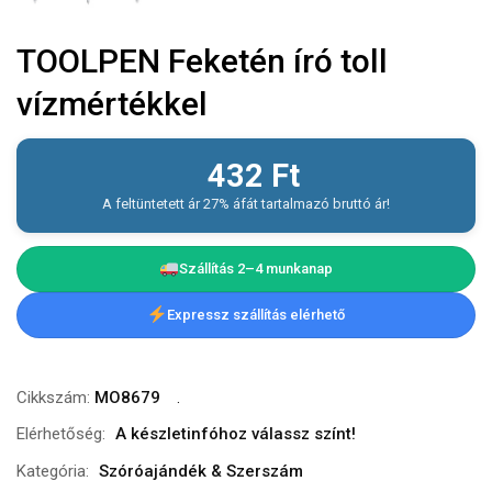
TOOLPEN Feketén író toll
vízmértékkel
432
Ft
A feltüntetett ár 27% áfát tartalmazó bruttó ár!
Szállítás 2–4 munkanap
Expressz szállítás elérhető
Cikkszám:
MO8679
Elérhetőség:
A készletinfóhoz válassz színt!
Kategória:
Szóróajándék & Szerszám