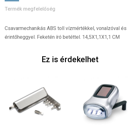
Termék megfelelőség
Csavarmechanikás ABS toll vízmértékkel, vonalzóval és
érintőheggyel. Feketén író betéttel. 14,5X1,1X1,1 CM
Ez is érdekelhet