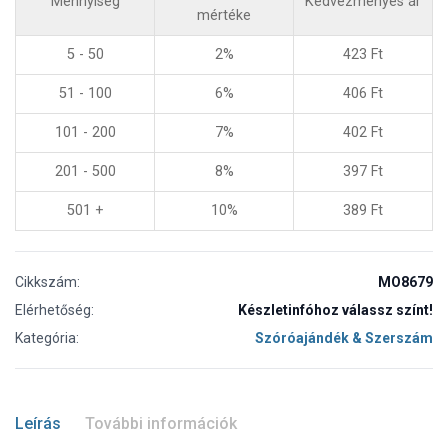
Mennyiség
Kedvezményes ár
mértéke
5 - 50
2%
423
Ft
51 - 100
6%
406
Ft
101 - 200
7%
402
Ft
201 - 500
8%
397
Ft
501 +
10%
389
Ft
Cikkszám:
MO8679
Elérhetőség:
Készletinfóhoz válassz színt!
Kategória:
Szóróajándék & Szerszám
Leírás
További információk