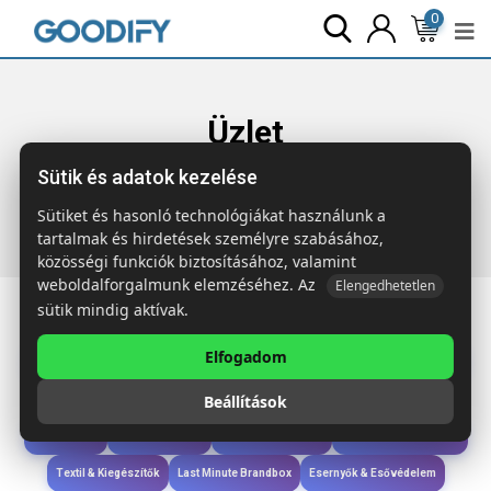
0
Üzlet
Sütik és adatok kezelése
Főoldal
Termékek
Szóróajándék & Szerszám
TOOLPEN
Feketén író toll vízmértékkel
Sütiket és hasonló technológiákat használunk a
tartalmak és hirdetések személyre szabásához,
közösségi funkciók biztosításához, valamint
weboldalforgalmunk elemzéséhez. Az
Elengedhetetlen
sütik mindig aktívak.
Elfogadom
Iroda & Írás
Táskák & Utazás
Étkezés & Ivás
Szóróajándék & Szerszám
Beállítások
Technológia & Kiegészítők
Wellness & Ápolás
Sport & Szabadidő
Újdonságok
Karácsony & Tél
Gyerekek & játékok
Ruházat & Kiegészítők
Textil & Kiegészítők
Last Minute Brandbox
Esernyők & Esővédelem